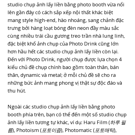
studio chụp ảnh lấy liền bằng photo booth vừa nổi
lên gần đây có cách sắp xếp nội thất khác biệt
mang style high-end, hào nhoáng, sang chảnh đặc
trưng bởi hàng loạt bóng đèn neon đầy màu sắc
cùng nhiều trái cầu gương treo trần nhà lung linh,
đặc biệt khổ ảnh chụp của Photo Drink cũng lớn
hơn hầu hết các studio chụp ảnh lấy liền còn lại.
Đến với Photo Drink, người chụp được lựa chọn 4
kiểu chủ đề chụp chính bao gồm: toàn thân, bán
thân, dynamic và metal; ở mỗi chủ đề sẽ cho ra
những bức ảnh mang phong vị thật sự độc đáo và
thu hút.
Ngoài các studio chụp ảnh lấy liền bằng photo
booth phía trên, bạn có thể đến một số studio chụp
ảnh lấy liền tương tự khác, ví dụ: Haru Film (
하루 필
름
), Photoism (
포토이즘
), Photomatic (
포토매틱
),