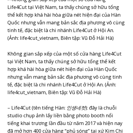
Không gian sắp xếp của một số cửa hàng Life4Cut
tại Việt Nam, ta thấy chúng sở hữu tổng thể kết
hợp khá hài hòa giữa nét hiện đại của Hàn Quốc
nhưng vẫn mang bản sắc địa phương vô cùng tinh
tế, đặc biệt là chi nhánh Life4Cut ở Hội An. (Ảnh:
life4cut_vietnam, Biên tập: Vũ Đỗ Hải Hà)
– Life4Cut (tên tiếng Hàn:
인생네컷
): đây là chuỗi
studio chụp ảnh lấy liền bằng photo booth nổi
tiếng khai trương lần đầu từ năm 2017 và hiện nay
đã mở hơn 400 cửa hàng “phủ sóng” tại xứ Kim Chi