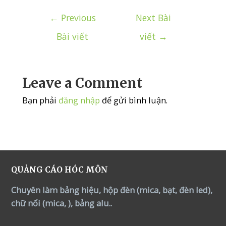
Điều
←
Previous
Next Bài
hướng
Bài viết
viết
→
bài
viết
Leave a Comment
Bạn phải
đăng nhập
để gửi bình luận.
QUẢNG CÁO HÓC MÔN
Chuyên làm bảng hiệu, hộp đèn (mica, bạt, đèn led),
chữ nổi (mica, ), bảng alu..