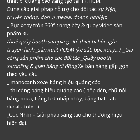
thiết bị quảng cáo sáng tạo tại TP.HCM.
Cung cấp giải pháp hỗ trợ cho đối tác
sự kiện,
truyền thông, đơn vị media, doanh nghiệp
:
_ Bục xoay tròn 360° trưng bày & quay video sản
phẩm 3D
thuê quầy booth sampling _kệ thiết bị hội nghị
truyền hình _sản xuất POSM (kệ sắt, bục xoay…), _Gia
công sản phẩm cho các đối tác _Quầy booth
sampling & gian hàng di động
Xe bán hàng gấp gọn
theo yêu cầu
_ manocanh xoay bảng hiệu quảng cáo
_ thi công bảng hiệu quảng cáo ( hộp đèn, chữ nổi,
bảng mica, bảng led nhấp nháy, bảng bạt - alu -
decal - tole…)
_Góc Nhìn – Giải pháp sáng tạo cho thương hiệu
hiện đại.