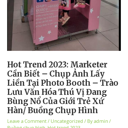
Hot Trend 2023: Marketer
Cần Biết – Chụp Ảnh Lấy
Liền Tại Photo Booth – Trào
Lưu Văn Hóa Thú Vị Đang
Bùng Nổ Của Giới Trẻ Xứ
Hàn/ Buồng Chụp Hình
Leave a Comment
/
Uncategorized
/ By
admin
/
Buồng chụp hình
,
Hot trend 2023