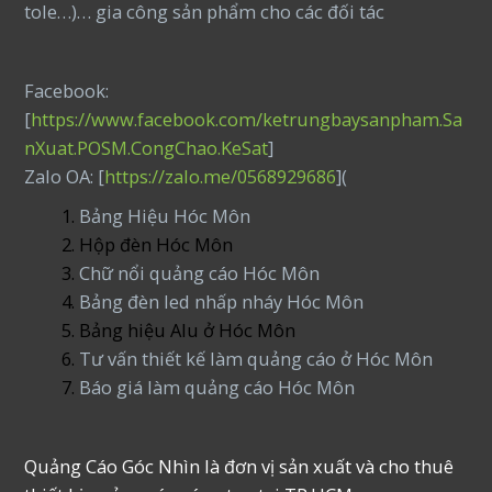
tole…)… gia công sản phẩm cho các đối tác
Facebook:
[
https://www.facebook.com/ketrungbaysanpham.Sa
nXuat.POSM.CongChao.KeSat
]
Zalo OA: [
https://zalo.me/0568929686
](
Bảng Hiệu Hóc Môn
Hộp đèn Hóc Môn
Chữ nổi quảng cáo Hóc Môn
Bảng đèn led nhấp nháy Hóc Môn
Bảng hiệu Alu ở Hóc Môn
Tư vấn thiết kế làm quảng cáo ở Hóc Môn
Báo giá làm quảng cáo Hóc Môn
Quảng Cáo Góc Nhìn là đơn vị sản xuất và cho thuê