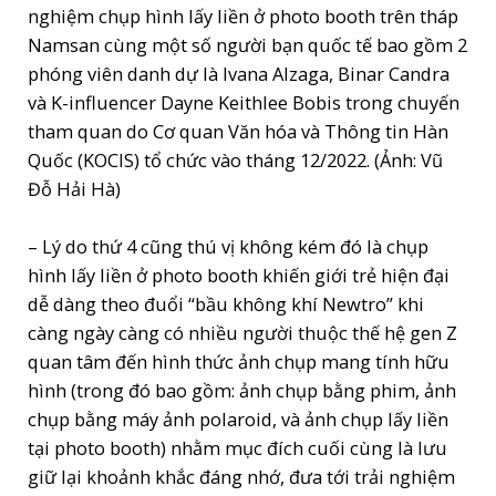
nghiệm chụp hình lấy liền ở photo booth trên tháp
Namsan cùng một số người bạn quốc tế bao gồm 2
phóng viên danh dự là Ivana Alzaga, Binar Candra
và K-influencer Dayne Keithlee Bobis trong chuyến
tham quan do Cơ quan Văn hóa và Thông tin Hàn
Quốc (KOCIS) tổ chức vào tháng 12/2022. (Ảnh: Vũ
Đỗ Hải Hà)
– Lý do thứ 4 cũng thú vị không kém đó là chụp
hình lấy liền ở photo booth khiến giới trẻ hiện đại
dễ dàng theo đuổi “bầu không khí Newtro” khi
càng ngày càng có nhiều người thuộc thế hệ gen Z
quan tâm đến hình thức ảnh chụp mang tính hữu
hình (trong đó bao gồm: ảnh chụp bằng phim, ảnh
chụp bằng máy ảnh polaroid, và ảnh chụp lấy liền
tại photo booth) nhằm mục đích cuối cùng là lưu
giữ lại khoảnh khắc đáng nhớ, đưa tới trải nghiệm