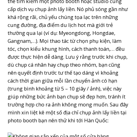
thể tìm kiếm một photo booth hoặc studio cung
cấp dịch vụ chụp ảnh lấy liền. Nó phủ sóng gần như
khá rộng rãi, chủ yếu chúng tọa lạc trên những
cung đường, địa điểm du lịch hot mà giới trẻ
thường qua lại (ví dụ: Myeongdong, Hongdae,
Gangnam,…). Mọi thao tác từ chọn phụ kiện, làm
tóc, chọn kiểu khung hình, cách thanh toán,… đều
được thực hiện dễ dàng. Lưu ý rằng trước khi chụp,
dù chụp cá nhân hay chụp theo nhóm, bạn cũng
nên quyết định trước tư thế tạo dáng vì khoảng
cách thời gian giữa mỗi lần chuyển ảnh có hạn
(trung bình khoảng từ 5 – 10 giây / ảnh), việc này
giúp những bức ảnh bạn chụp sẽ đẹp hơn, tránh ít
trường hợp cho ra ảnh không mong muốn. Sau đây
mình xin liệt kê một số địa chỉ chụp ảnh lấy liền tại
photo booth bạn nên thử khi tới Hàn Quốc: