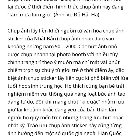
lại được ở thời điểm hình thức chụp ảnh này đang
“làm mưa làm gió”. (Ảnh: Vũ Đỗ Hải Hà)
Chụp ảnh lấy liền khởi nguồn từ văn hóa chụp ảnh
sticker của Nhật Bản (chụp ảnh nhãn dán) vào
khoảng những năm 90 – 2000. Các bức ảnh nhỏ
được chụp nhanh tại photo booth với nhiều tùy
chỉnh trang trí theo ý muốn mà chỉ mất vài phút
chiếm trọn sự chú ý từ giới trẻ ở thời điểm ấy, đặc
biệt ảnh chụp sticker lấy liền cực kì phổ biến với lứa
tuổi học sinh trung học. Họ thích cùng bạn bè trải
nghiệm niềm vui thông qua hàng loạt bức ảnh tạo
dáng tự do, đôi khi mang chút “kì quặc” nhằm lưu
giữ lại khoảnh khắc đáng yêu của bản thân lẫn
người họ quý mến trên những trang lưu bút hoặc
nhật ký. Trào lưu chụp ảnh sticker này cũng từng
ảnh hưởng đến một số quốc gia ngoài Hàn Quốc,