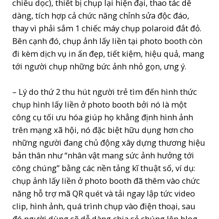
chiều dọc), thiết bị chụp lại hiện đại, thao tác dễ
dàng, tích hợp cả chức năng chỉnh sửa độc đáo,
thay vì phải sắm 1 chiếc máy chụp polaroid đắt đỏ.
Bên cạnh đó, chụp ảnh lấy liền tại photo booth còn
đi kèm dịch vụ in ấn đẹp, tiết kiệm, hiệu quả, mang
tới người chụp những bức ảnh nhỏ gọn, ưng ý.
– Lý do thứ 2 thu hút người trẻ tìm đến hình thức
chụp hình lấy liền ở photo booth bởi nó là một
công cụ tối ưu hóa giúp họ khẳng định hình ảnh
trên mạng xã hội, nó đặc biệt hữu dụng hơn cho
những người đang chủ động xây dựng thương hiệu
bản thân như “nhân vật mang sức ảnh hưởng tới
công chúng” bằng các nền tảng kĩ thuật số, ví dụ:
chụp ảnh lấy liền ở photo booth đã thêm vào chức
năng hỗ trợ mã QR quét và tải ngay lập tức video
clip, hình ảnh, quá trình chụp vào điện thoại, sau
đó người dùng sẽ dễ dàng chia sẻ chúng lên blog