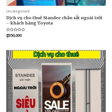
Uncategorized
Dịch vụ cho thuê Standee chân sắt ngoài trời
– khách hàng Toyota
₫
350,000
Rated
0
out
of
5