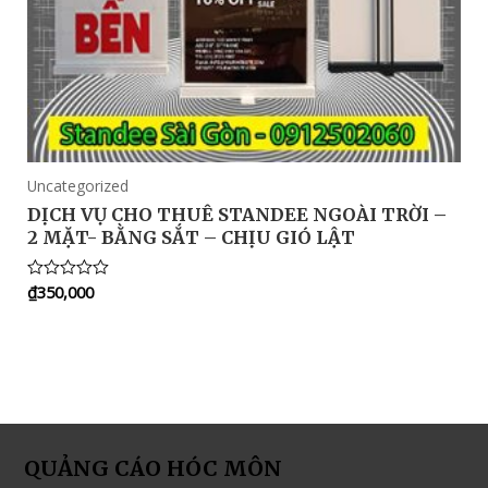
Uncategorized
DỊCH VỤ CHO THUÊ STANDEE NGOÀI TRỜI –
2 MẶT- BẰNG SẮT – CHỊU GIÓ LẬT
₫
350,000
Rated
0
out
of
5
QUẢNG CÁO HÓC MÔN