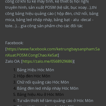
công cơ khí tủ kệ máy tính, kệ thiết bị hội nghị
truyền hình, sản xuất POSM (kệ sắt, bục xoay…),thi
công bảng hiệu quảng cáo ( hộp đèn, chữ nổi, bảng
mica, bảng led nhấp nháy, bảng bạt - alu -decal -
tole…)… gia công sản phẩm cho các đối tác
Facebook:
[
https://www.facebook.com/ketrungbaysanpham.Sa
nXuat.POSM.CongChao.KeSat
]
Zalo OA: [
https://zalo.me/0568929686
](
Bảng Hiệu Hóc Môn
Hộp đèn Hóc Môn
Chữ nổi quảng cáo Hóc Môn
Bảng đèn led nhấp nháy Hóc Môn
Bảng hiệu Alu ở Hóc Môn
Tư vấn thiết kế làm quảng cáo ở Hóc Môn