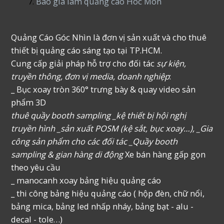
Báo giá làm quảng cáo Hóc Môn
Quảng Cáo Góc Nhìn là đơn vị sản xuất và cho thuê
thiết bị quảng cáo sáng tạo tại TP.HCM.
Cung cấp giải pháp hỗ trợ cho đối tác
sự kiện,
truyền thông, đơn vị media, doanh nghiệp
:
_ Bục xoay tròn 360° trưng bày & quay video sản
phẩm 3D
thuê quầy booth sampling _kệ thiết bị hội nghị
truyền hình _sản xuất POSM (kệ sắt, bục xoay…), _Gia
công sản phẩm cho các đối tác _Quầy booth
sampling & gian hàng di động
Xe bán hàng gấp gọn
theo yêu cầu
_ manocanh xoay bảng hiệu quảng cáo
_ thi công bảng hiệu quảng cáo ( hộp đèn, chữ nổi,
bảng mica, bảng led nhấp nháy, bảng bạt - alu -
decal - tole…)