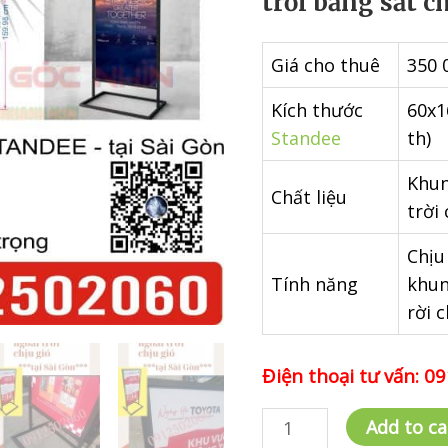
trời bằng sắt c
Giá cho thuê
350 
Kích thước
60x1
Standee
th)
Khun
Chất liệu
trời
Chịu
Tính năng
khun
rời 
Điện thoại tư vấn: 
Cho
Add to ca