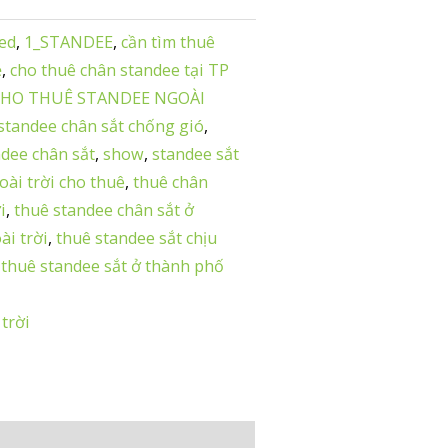
ed
,
1_STANDEE
,
cần tìm thuê
ẻ
,
cho thuê chân standee tại TP
CHO THUÊ STANDEE NGOÀI
 standee chân sắt chống gió
,
ndee chân sắt
,
show
,
standee sắt
oài trời cho thuê
,
thuê chân
i
,
thuê standee chân sắt ở
ài trời
,
thuê standee sắt chịu
,
thuê standee sắt ở thành phố
trời