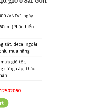
hịu gió ở Sài Gòn
000 /VNĐ/1 ngày
60cm (Phần hiển
g sắt, decal ngoài
 chịu mua nắng
 mưa gió tốt,
g cứng cáp, tháo
chân
0912502060
rt