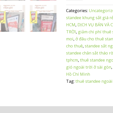
thuê
standee
Categories:
Uncategoriz
ngoài
standee khung sắt giá r
trời
HCM
,
DỊCH VỤ BÁN VÀ 
–
TRỜI
,
giảm chi phí thuê
1
moi
,
ở đâu cho thuê sta
ngày
cho thuê
,
standee sắt ng
giá
standee chân sắt tháo rờ
350k
tphcm
,
thuê standee ngo
quantity
gió ngoài trời ở sài gòn
Hồ Chí Minh
Tag:
thuê standee ngoài 