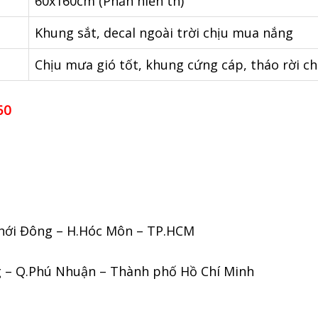
60x160cm (Phần hiển th)
Khung sắt, decal ngoài trời chịu mua nắng
Chịu mưa gió tốt, khung cứng cáp, tháo rời c
60
Thới Đông – H.Hóc Môn – TP.HCM
g – Q.Phú Nhuận – Thành phố Hồ Chí Minh