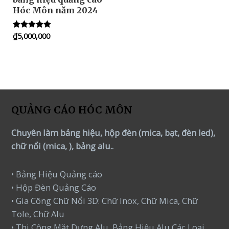
Hóc Môn năm 2024
₫
5,000,000
Rated
5.00
out of 5
QUẢNG CÁO HÓC MÔN
Chuyên làm bảng hiệu, hộp đèn (mica, bạt, đèn led),
chữ nổi (mica, ), bảng alu..
• Bảng Hiệu Quảng cáo
• Hộp Đèn Quảng Cáo
• Gia Công Chữ Nổi 3D: Chữ Inox, Chữ Mica, Chữ
Tole, Chữ Alu
• Thi Công Mặt Dựng Alu, Bảng Hiệu Alu Các Loại