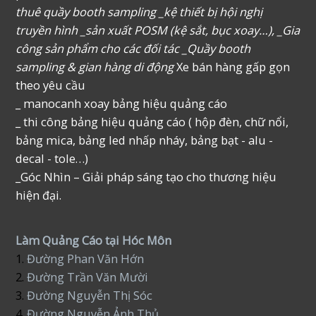
thuê quầy booth sampling _kệ thiết bị hội nghị
truyền hình _sản xuất POSM (kệ sắt, bục xoay…), _Gia
công sản phẩm cho các đối tác _Quầy booth
sampling & gian hàng di động
Xe bán hàng gấp gọn
theo yêu cầu
_ manocanh xoay bảng hiệu quảng cáo
_ thi công bảng hiệu quảng cáo ( hộp đèn, chữ nổi,
bảng mica, bảng led nhấp nháy, bảng bạt - alu -
decal - tole…)
_Góc Nhìn – Giải pháp sáng tạo cho thương hiệu
hiện đại.
Làm Quảng Cáo tại Hóc Môn
1.
Đường Phan Văn Hớn
2.
Đường Trần Văn Mười
3.
Đường Nguyễn Thị Sóc
4.
Đường Nguyễn Ảnh Thủ