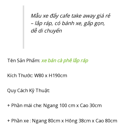
xe,
gấp
Mẫu xe đẩy cafe take away giá rẻ
gọn,
– lắp ráp, có bánh xe, gấp gọn,
nhẹ
dễ di chuyển
nhàng,
dễ
di
chuyển
Tên Sản Phẩm:
xe bán cà phê lắp ráp
quantity
Kích Thước: W80 x H190cm
Quy Cách Kỹ Thuật:
+ Phần mái che: Ngang 100 cm x Cao 30cm
+ Phần xe : Ngang 80cm x Hông 38cm x Cao 80cm