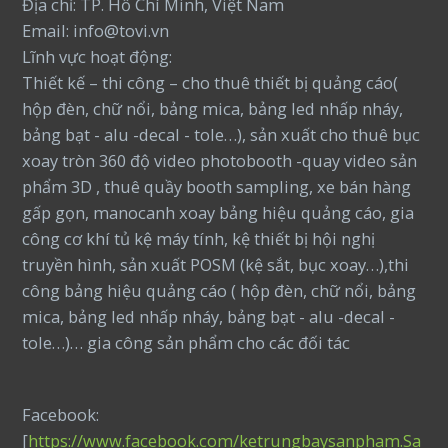
Địa chỉ: TP. Hồ Chí Minh, Việt Nam
Email: info@tovi.vn
Lĩnh vực hoạt động:
Thiết kế – thi công – cho thuê thiết bị quảng cáo(
hộp đèn, chữ nổi, bảng mica, bảng led nhấp nháy,
bảng bạt - alu -decal - tole…), sản xuất cho thuê bục
xoay tròn 360 độ video photobooth -quay video sản
phẩm 3D , thuê quầy booth sampling, xe bán hàng
gấp gọn, manocanh xoay bảng hiệu quảng cáo, gia
công cơ khí tủ kệ máy tính, kệ thiết bị hội nghị
truyền hình, sản xuất POSM (kệ sắt, bục xoay…),thi
công bảng hiệu quảng cáo ( hộp đèn, chữ nổi, bảng
mica, bảng led nhấp nháy, bảng bạt - alu -decal -
tole…)… gia công sản phẩm cho các đối tác
Facebook:
[
https://www.facebook.com/ketrungbaysanpham.Sa