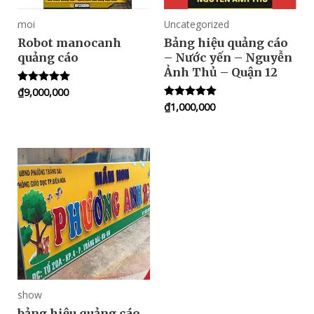
moi
Uncategorized
Robot manocanh
Bảng hiệu quảng cáo
quảng cáo
– Nước yến – Nguyễn
Ảnh Thủ – Quận 12
₫
9,000,000
Rated
5.00
₫
1,000,000
Rated
out of 5
5.00
out of 5
show
bảng hiệu quảng cáo