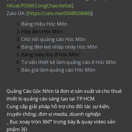
nXuat.POSM.CongChao.KeSat
]
Zalo OA: [
https://zalo.me/0568929686
](
Bảng Hiệu Hóc Môn
Hộp đèn Hóc Môn
Chữ nổi quảng cáo Hóc Môn
Bảng đèn led nhấp nháy Hóc Môn
Bảng hiệu Alu ở Hóc Môn
Tư vấn thiết kế làm quảng cáo ở Hóc Môn
Báo giá làm quảng cáo Hóc Môn
Quảng Cáo Góc Nhìn là đơn vị sản xuất và cho thuê
thiết bị quảng cáo sáng tạo tại TP.HCM.
Cung cấp giải pháp hỗ trợ cho đối tác
sự kiện,
truyền thông, đơn vị media, doanh nghiệp
:
_ Bục xoay tròn 360° trưng bày & quay video sản
phẩm 3D