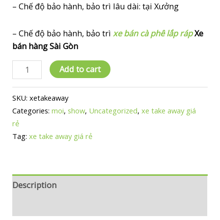
– Chế độ bảo hành, bảo trì lâu dài: tại Xưởng
– Chế độ bảo hành, bảo trì
xe bán cà phê lắp ráp
Xe
bán hàng Sài Gòn
Mẫu
Add to cart
xe
đẩy
SKU:
xetakeaway
cafe
Categories:
moi
,
show
,
Uncategorized
,
xe take away giá
take
rẻ
away
Tag:
xe take away giá rẻ
giá
rẻ
-
lắp
Description
ráp,
Reviews (0)
có
bánh