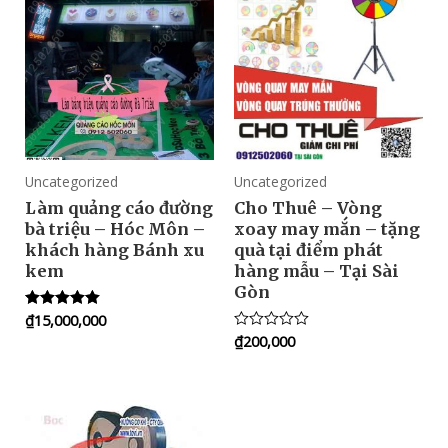
Uncategorized
Uncategorized
Làm quảng cáo đường
Cho Thuê – Vòng
bà triệu – Hóc Môn –
xoay may mắn – tặng
khách hàng Bánh xu
quà tại điểm phát
kem
hàng mẫu – Tại Sài
Gòn
₫
15,000,000
Rated
5.00
₫
200,000
Rated
out of 5
0
out
of
5