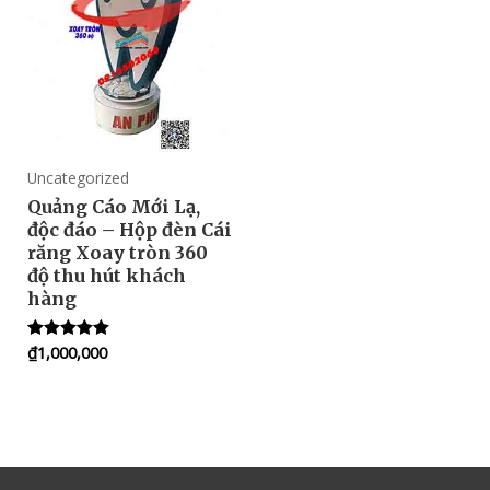
Uncategorized
Quảng Cáo Mới Lạ,
độc đáo – Hộp đèn Cái
răng Xoay tròn 360
độ thu hút khách
hàng
₫
1,000,000
Rated
5.00
out of 5