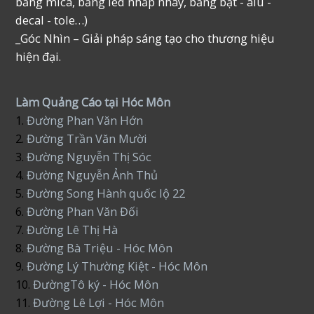
bảng mica, bảng led nhấp nháy, bảng bạt - alu -
decal - tole…)
_Góc Nhìn – Giải pháp sáng tạo cho thương hiệu
hiện đại.
Làm Quảng Cáo tại Hóc Môn
1.
Đường Phan Văn Hớn
2.
Đường Trần Văn Mười
3.
Đường Nguyễn Thị Sóc
4.
Đường Nguyễn Ảnh Thủ
5.
Đường Song Hành quốc lộ 22
6.
Đường Phan Văn Đối
7.
Đường Lê Thị Hà
8.
Đường Bà Triệu - Hóc Môn
9.
Đường Lý Thường Kiệt - Hóc Môn
10.
ĐườngTô ký - Hóc Môn
11.
Đường Lê Lợi - Hóc Môn