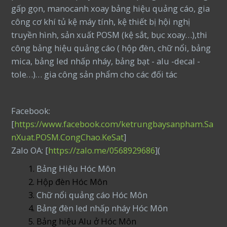
gấp gọn, manocanh xoay bảng hiệu quảng cáo, gia
công cơ khí tủ kệ máy tính, kệ thiết bị hội nghị
truyền hình, sản xuất POSM (kệ sắt, bục xoay…),thi
công bảng hiệu quảng cáo ( hộp đèn, chữ nổi, bảng
mica, bảng led nhấp nháy, bảng bạt - alu -decal -
tole…)… gia công sản phẩm cho các đối tác
Facebook:
[
https://www.facebook.com/ketrungbaysanpham.Sa
nXuat.POSM.CongChao.KeSat
]
Zalo OA: [
https://zalo.me/0568929686
](
Bảng Hiệu Hóc Môn
Hộp đèn Hóc Môn
Chữ nổi quảng cáo Hóc Môn
Bảng đèn led nhấp nháy Hóc Môn
Bảng hiệu Alu ở Hóc Môn