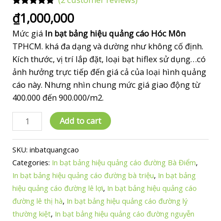
Rated
2
5.00
₫
1,000,000
out of 5
based on
Mức giá
In bạt bảng hiệu quảng cáo Hóc Môn
customer
ratings
TPHCM. khá đa dạng và dường như không cố định.
Kích thước, vị trí lắp đặt, loại bạt hiflex sử dụng…có
ảnh hưởng trực tiếp đến giá cả của loại hình quảng
cáo này. Nhưng nhìn chung mức giá giao động từ
400.000 đến 900.000/m2.
In
Add to cart
bạt
bảng
SKU:
inbatquangcao
hiệu
Categories:
In bạt bảng hiệu quảng cáo đường Bà Điểm
,
quảng
In bạt bảng hiệu quảng cáo đường bà triệu
,
In bạt bảng
cáo
hiệu quảng cáo đường lê lợi
,
In bạt bảng hiệu quảng cáo
Hóc
đường lê thị hà
,
In bạt bảng hiệu quảng cáo đường lý
Môn
thường kiệt
,
In bạt bảng hiệu quảng cáo đường nguyễn
quantity