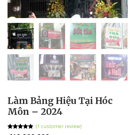
Làm Bảng Hiệu Tại Hóc
Môn – 2024
(
1
customer review)
Rated
1
5.00