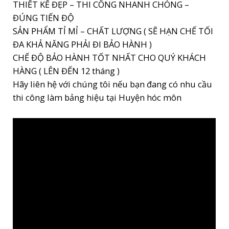
THIẾT KẾ ĐẸP – THI CÔNG NHANH CHÓNG –
ĐÚNG TIẾN ĐỘ
SẢN PHẨM TỈ MỈ – CHẤT LƯỢNG ( SẼ HẠN CHẾ TỐI
ĐA KHẢ NĂNG PHẢI ĐI BẢO HÀNH )
CHẾ ĐỘ BẢO HÀNH TỐT NHẤT CHO QUÝ KHÁCH
HÀNG ( LÊN ĐẾN 12 tháng )
Hãy liên hệ với chúng tôi nếu bạn đang có nhu cầu
thi công làm bảng hiệu tại Huyện hóc môn