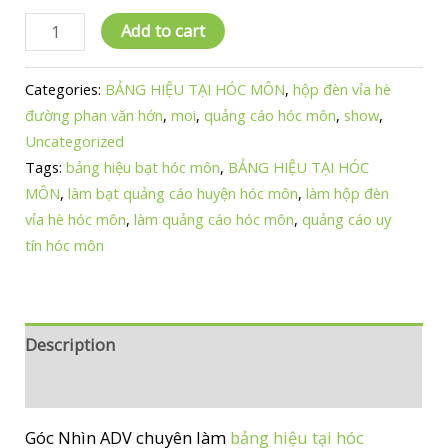
Làm
Add to cart
Bảng
Hiệu
Categories:
BẢNG HIỆU TẠI HÓC MÔN
,
hộp đèn vỉa hè
Tại
đường phan văn hớn
,
moi
,
quảng cáo hóc môn
,
show
,
Hóc
Uncategorized
Môn
Tags:
bảng hiệu bạt hóc môn
,
BẢNG HIỆU TẠI HÓC
-
MÔN
,
làm bạt quảng cáo huyện hóc môn
,
làm hộp đèn
2024
vỉa hè hóc môn
,
làm quảng cáo hóc môn
,
quảng cáo uy
quantity
tín hóc môn
Description
Reviews (1)
Góc Nhìn ADV chuyên làm
bảng hiệu tại hóc