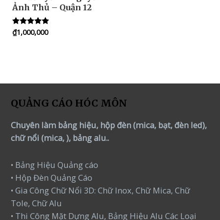
Ảnh Thủ – Quận 12
₫
1,000,000
Rated
5.00
out of 5
QUẢNG CÁO HÓC MÔN
Chuyên làm bảng hiệu, hộp đèn (mica, bạt, đèn led),
chữ nổi (mica, ), bảng alu..
• Bảng Hiệu Quảng cáo
• Hộp Đèn Quảng Cáo
• Gia Công Chữ Nổi 3D: Chữ Inox, Chữ Mica, Chữ
Tole, Chữ Alu
• Thi Công Mặt Dựng Alu, Bảng Hiệu Alu Các Loại