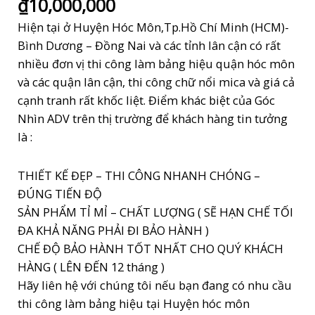
₫
10,000,000
out of 5
based on
Hiện tại ở Huyện Hóc Môn,Tp.Hồ Chí Minh (HCM)-
customer
rating
Bình Dương – Đồng Nai và các tỉnh lân cận có rất
nhiều đơn vị thi công làm bảng hiệu quận hóc môn
và các quận lân cận, thi công chữ nổi mica và giá cả
cạnh tranh rất khốc liệt. Điểm khác biệt của Góc
Nhìn ADV trên thị trường để khách hàng tin tưởng
là :
THIẾT KẾ ĐẸP – THI CÔNG NHANH CHÓNG –
ĐÚNG TIẾN ĐỘ
SẢN PHẨM TỈ MỈ – CHẤT LƯỢNG ( SẼ HẠN CHẾ TỐI
ĐA KHẢ NĂNG PHẢI ĐI BẢO HÀNH )
CHẾ ĐỘ BẢO HÀNH TỐT NHẤT CHO QUÝ KHÁCH
HÀNG ( LÊN ĐẾN 12 tháng )
Hãy liên hệ với chúng tôi nếu bạn đang có nhu cầu
thi công làm bảng hiệu tại Huyện hóc môn