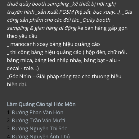
thuê quầy booth sampling _kệ thiết bị hội nghị
truyền hình _sản xuất POSM (kệ sắt, bục xoay…), _Gia
công sản phẩm cho các đối tác _Quầy booth
sampling & gian hàng di động
Xe bán hàng gấp gọn
theo yêu cầu
_ manocanh xoay bảng hiệu quảng cáo
_ thi công bảng hiệu quảng cáo ( hộp đèn, chữ nổi,
bảng mica, bảng led nhấp nháy, bảng bạt - alu -
decal - tole…)
_Góc Nhìn – Giải pháp sáng tạo cho thương hiệu
hiện đại.
Làm Quảng Cáo tại Hóc Môn
1.
Đường Phan Văn Hớn
2.
Đường Trần Văn Mười
3.
Đường Nguyễn Thị Sóc
4.
Đường Nguyễn Ảnh Thủ