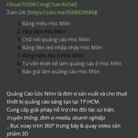
nXuat.POSM.CongChao.KeSat
]
Zalo OA: [
https://zalo.me/0568929686
](
Bảng Hiệu Hóc Môn
Hộp đèn Hóc Môn
Chữ nổi quảng cáo Hóc Môn
Bảng đèn led nhấp nháy Hóc Môn
Bảng hiệu Alu ở Hóc Môn
Tư vấn thiết kế làm quảng cáo ở Hóc Môn
Báo giá làm quảng cáo Hóc Môn
Quảng Cáo Góc Nhìn là đơn vị sản xuất và cho thuê
thiết bị quảng cáo sáng tạo tại TP.HCM.
Cung cấp giải pháp hỗ trợ cho đối tác
sự kiện,
truyền thông, đơn vị media, doanh nghiệp
:
_ Bục xoay tròn 360° trưng bày & quay video sản
phẩm 3D