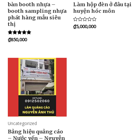
bàn booth nhựa –
Làm hộp đèn ở đâu tại
booth sampling nhựa
huyện hóc môn
phát hàng mẫu siêu
thị
₫
5,000,000
Rated
0
out
₫
850,000
Rated
of
5.00
5
out of 5
Uncategorized
Bảng hiệu quảng cáo
– Nước yến – Nguyễn