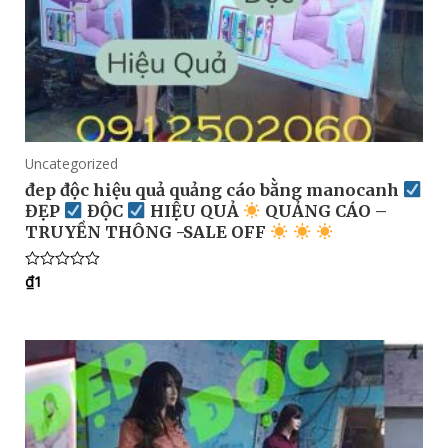
Uncategorized
đep độc hiệu quả quảng cáo bằng manocanh
ĐẸP
ĐỘC
HIỆU QUẢ
QUẢNG CÁO –
TRUYỀN THÔNG -SALE OFF
₫
1
Rated
0
out
of
5