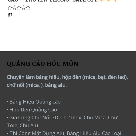
₫
1
Rated
0
out
of
5
QUẢNG CÁO HÓC MÔN
Chuyên làm bảng hiệu, hộp đèn (mica, bạt, đèn led),
chữ nổi (mica, ), bảng alu..
• Bảng Hiệu Quảng cáo
• Hộp Đèn Quảng Cáo
• Gia Công Chữ Nổi 3D: Chữ Inox, Chữ Mica, Chữ
Tole, Chữ Alu
• Thi Công Mặt Dựng Alu, Bảng Hiệu Alu Các Loại