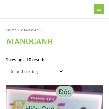
Skip
to
Mai
content
Men
Home
/ MANOCANH
MANOCANH
Showing all 8 results