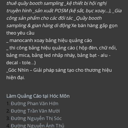
thuê quầy booth sampling _kệ thiết bị hội nghị
truyền hình _sản xuất POSM (kệ sắt, bục xoay…), _Gia
công sản phẩm cho các đối tác _Quầy booth
sampling & gian hàng di động
Xe bán hàng gấp gọn
theo yêu cầu
_ manocanh xoay bảng hiệu quảng cáo
_ thi công bảng hiệu quảng cáo ( hộp đèn, chữ nổi,
bảng mica, bảng led nhấp nháy, bảng bạt - alu -
decal - tole…)
_Góc Nhìn – Giải pháp sáng tạo cho thương hiệu
hiện đại.
Làm Quảng Cáo tại Hóc Môn
1.
Đường Phan Văn Hớn
2.
Đường Trần Văn Mười
3.
Đường Nguyễn Thị Sóc
4.
Đường Nguyễn Ảnh Thủ