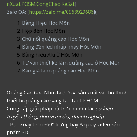
nXuat.POSM.CongChao.KeSat
]
Zalo OA: [
https://zalo.me/0568929686
](
Bảng Hiệu Hóc Môn
Hộp đèn Hóc Môn
Chữ nổi quảng cáo Hóc Môn
Bảng đèn led nhấp nháy Hóc Môn
Bảng hiệu Alu ở Hóc Môn
Tư vấn thiết kế làm quảng cáo ở Hóc Môn
Báo giá làm quảng cáo Hóc Môn
Quảng Cáo Góc Nhìn là đơn vị sản xuất và cho thuê
thiết bị quảng cáo sáng tạo tại TP.HCM.
Cung cấp giải pháp hỗ trợ cho đối tác
sự kiện,
truyền thông, đơn vị media, doanh nghiệp
:
_ Bục xoay tròn 360° trưng bày & quay video sản
phẩm 3D