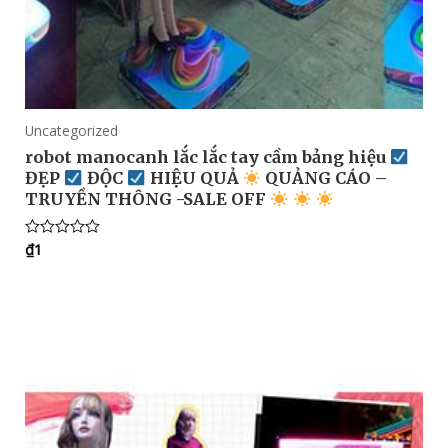
Uncategorized
robot manocanh lắc lắc tay cầm bảng hiệu
ĐẸP
ĐỘC
HIỆU QUẢ
QUẢNG CÁO –
TRUYỀN THÔNG -SALE OFF
₫
1
Rated
0
out
of
5