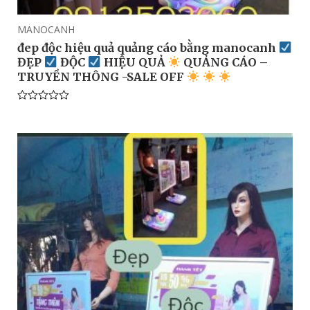
MANOCANH
đep độc hiệu quả quảng cáo bằng manocanh
ĐẸP
ĐỘC
HIỆU QUẢ
QUẢNG CÁO –
TRUYỀN THÔNG -SALE OFF
Rated
0
out
of
5