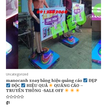
Uncategorized
manocanh xoay bảng hiệu quảng cáo
ĐẸP
ĐỘC
HIỆU QUẢ
QUẢNG CÁO –
TRUYỀN THÔNG -SALE OFF
₫
1
Rated
0