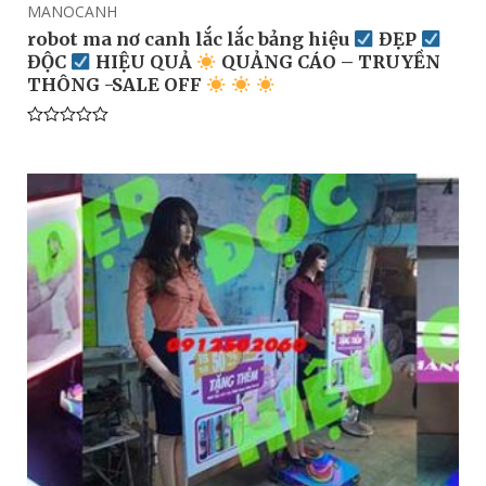
MANOCANH
robot ma nơ canh lắc lắc bảng hiệu
ĐẸP
ĐỘC
HIỆU QUẢ
QUẢNG CÁO – TRUYỀN
THÔNG -SALE OFF
Rated
0
out
of
5