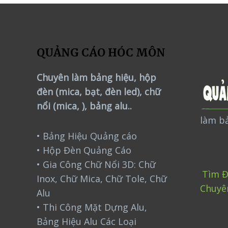
QUẢNG CÁO HÓC MÔN
Chuyên làm bảng hiệu, hộp
đèn (mica, bạt, đèn led), chữ
nổi (mica, ), bảng alu..
làm bả
• Bảng Hiệu Quảng cáo
• Hộp Đèn Quảng Cáo
• Gia Công Chữ Nổi 3D: Chữ
Tìm Đ
Inox, Chữ Mica, Chữ Tole, Chữ
Chuyê
Alu
• Thi Công Mặt Dựng Alu,
Bảng Hiệu Alu Các Loại