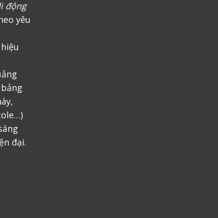
i động
heo yêu
 hiệu
uảng
, bảng
áy,
tole…)
 sáng
ện đại.