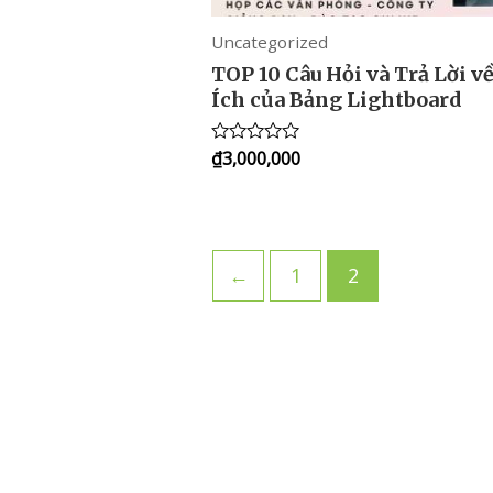
Uncategorized
TOP 10 Câu Hỏi và Trả Lời về
Ích của Bảng Lightboard
₫
3,000,000
Rated
0
out
of
5
←
1
2