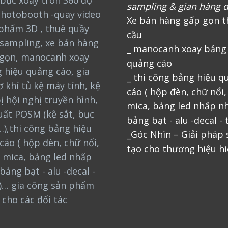
bục xoay tròn 360 độ
sampling & gian hàng d
photobooth -quay video
Xe bán hàng gấp gọn t
phẩm 3D , thuê quầy
cầu
sampling, xe bán hàng
_ manocanh xoay bảng
gọn, manocanh xoay
quảng cáo
 hiệu quảng cáo, gia
_ thi công bảng hiệu q
 khí tủ kệ máy tính, kệ
cáo ( hộp đèn, chữ nổi
bị hội nghị truyền hình,
mica, bảng led nhấp nh
uất POSM (kệ sắt, bục
bảng bạt - alu -decal - 
…),thi công bảng hiệu
_Góc Nhìn – Giải pháp
cáo ( hộp đèn, chữ nổi,
tạo cho thương hiệu hi
 mica, bảng led nhấp
bảng bạt - alu -decal -
)… gia công sản phẩm
cho các đối tác