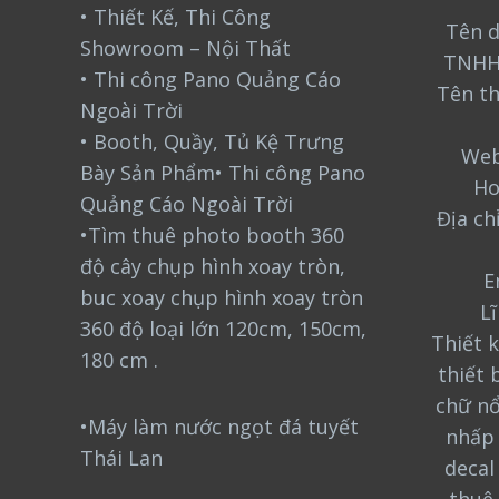
• Thiết Kế, Thi Công
Tên d
Showroom – Nội Thất
TNHH
• Thi công Pano Quảng Cáo
Tên t
Ngoài Trời
• Booth, Quầy, Tủ Kệ Trưng
Web
Bày Sản Phẩm• Thi công Pano
Ho
Quảng Cáo Ngoài Trời
Địa ch
•Tìm thuê photo booth 360
độ cây chụp hình xoay tròn,
E
buc xoay chụp hình xoay tròn
L
360 độ loại lớn 120cm, 150cm,
Thiết k
180 cm .
thiết 
chữ nổ
•Máy làm nước ngọt đá tuyết
nhấp 
Thái Lan
decal