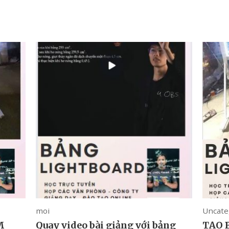
moi
Uncate
M
Quay video bài giảng với bảng
TẠO 