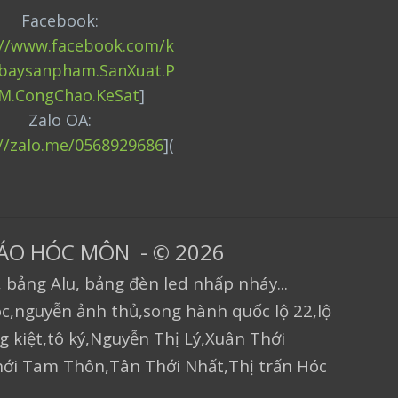
Facebook:
://www.facebook.com/k
baysanpham.SanXuat.P
M.CongChao.KeSat
]
Zalo OA:
://zalo.me/0568929686
](
CÁO HÓC MÔN - © 2026
 bảng Alu, bảng đèn led nhấp nháy...
c,nguyễn ảnh thủ,song hành quốc lộ 22,lộ
ng kiệt,tô ký,Nguyễn Thị Lý,Xuân Thới
ới Tam Thôn,Tân Thới Nhất,Thị trấn Hóc