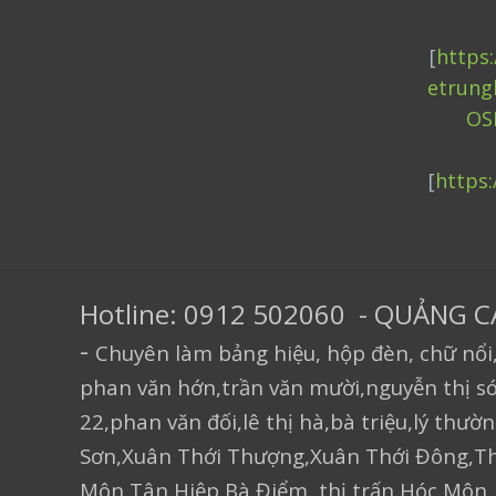
[
https
etrung
OS
[
https
Hotline: 0912 502060 - QUẢNG 
-
Chuyên làm bảng hiệu, hộp đèn, chữ nổi,
phan văn hớn,trần văn mười,nguyễn thị só
22,phan văn đối,lê thị hà,bà triệu,lý thườ
Sơn,Xuân Thới Thượng,Xuân Thới Đông,Th
Môn,Tân Hiệp,Bà Điểm, thị trấn Hóc Môn