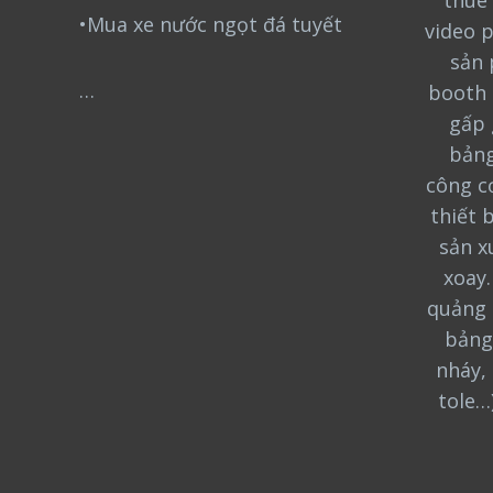
thuê 
•Mua xe nước ngọt đá tuyết
video 
sản 
…
booth 
gấp 
bảng
công cơ
thiết 
sản x
xoay
quảng 
bảng
nháy, 
tole…