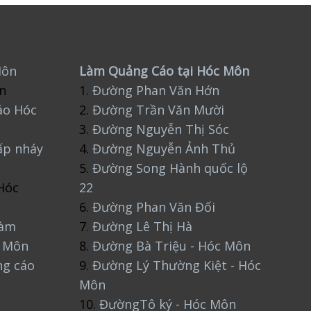
Môn
Làm Quảng Cáo tại Hóc Môn
n
1.
Đường Phan Văn Hớn
áo Hóc
2.
Đường Trần Văn Mười
3.
Đường Nguyễn Thị Sóc
ấp nháy
4.
Đường Nguyễn Ảnh Thủ
5.
Đường Song Hành quốc lộ
Hóc
22
6.
Đường Phan Văn Đối
làm
7.
Đường Lê Thị Hà
c Môn
8.
Đường Bà Triệu - Hóc Môn
ng cáo
9.
Đường Lý Thường Kiệt - Hóc
Môn
10.
ĐườngTô ký - Hóc Môn