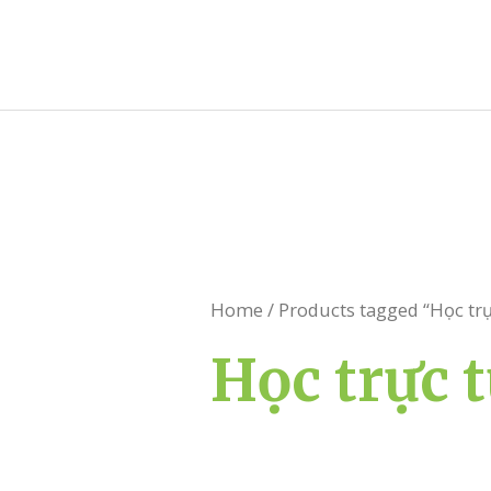
Skip
to
content
Home
/
Products tagged “Học tr
Học trực 