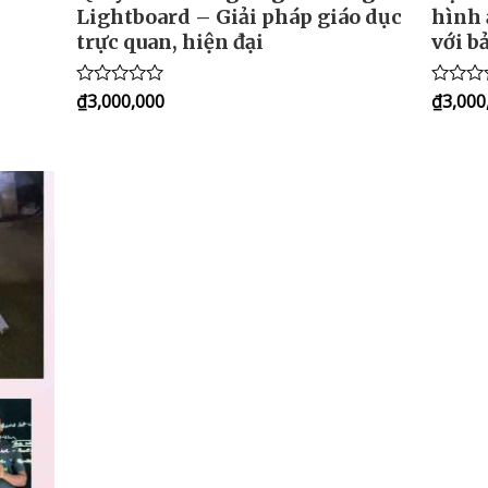
Lightboard – Giải pháp giáo dục
hình 
trực quan, hiện đại
với b
₫
3,000,000
₫
3,000
Rated
Rated
0
0
out
out
of
of
5
5