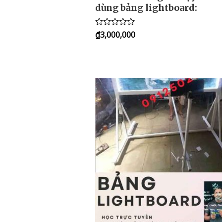
dùng bảng lightboard:
₫
3,000,000
Rated
0
out
of
5