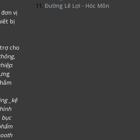
11.
Đường Lê Lợi - Hóc Môn
 đơn vị
iết bị
trợ cho
thông,
ghiệp
:
rưng
phẩm
ing _kệ
 hình
, bục
 phẩm
booth