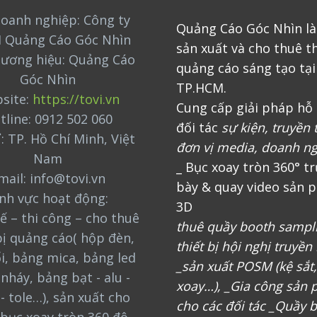
oanh nghiệp: Công ty
Quảng Cáo Góc Nhìn là
 Quảng Cáo Góc Nhìn
sản xuất và cho thuê th
hương hiệu: Quảng Cáo
quảng cáo sáng tạo tại
Góc Nhìn
TP.HCM.
site:
https://tovi.vn
Cung cấp giải pháp hỗ 
tline: 0912 502 060
đối tác
sự kiện, truyền 
ỉ: TP. Hồ Chí Minh, Việt
đơn vị media, doanh n
Nam
_ Bục xoay tròn 360° t
mail: info@tovi.vn
bày & quay video sản 
ĩnh vực hoạt động:
3D
ế – thi công – cho thuê
thuê quầy booth sampl
bị quảng cáo( hộp đèn,
thiết bị hội nghị truyền
i, bảng mica, bảng led
_sản xuất POSM (kệ sắt
nháy, bảng bạt - alu -
xoay…), _Gia công sản
 - tole…), sản xuất cho
cho các đối tác _Quầy 