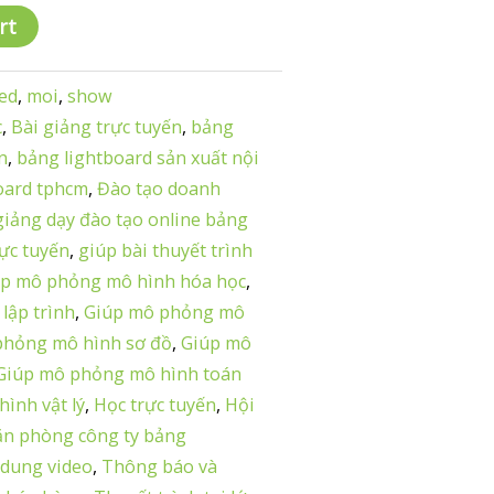
rt
ed
,
moi
,
show
c
,
Bài giảng trực tuyến
,
bảng
n
,
bảng lightboard sản xuất nội
oard tphcm
,
Đào tạo doanh
giảng dạy đào tạo online bảng
rực tuyến
,
giúp bài thuyết trình
úp mô phỏng mô hình hóa học
,
lập trình
,
Giúp mô phỏng mô
phỏng mô hình sơ đồ
,
Giúp mô
Giúp mô phỏng mô hình toán
ình vật lý
,
Học trực tuyến
,
Hội
ăn phòng công ty bảng
 dung video
,
Thông báo và