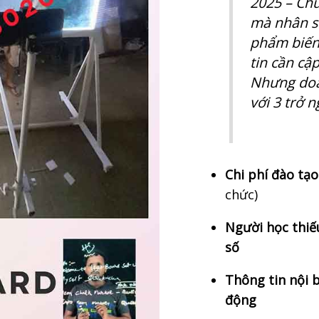
2025 – Chú
mà nhân s
phẩm biến 
tin cần cập
Nhưng doa
với 3 trở n
Chi phí đào tạ
chức)
Người học thiế
số
Thông tin nội 
động