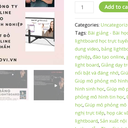
TOP
Add to ca
10
Câu
Categories:
Uncategoriz
Hỏi
Tags:
Bài giảng - Bài họ
và
lightboard học trực tuyế
Trả
dung video
,
bảng lightb
Lời
nghiệp
,
đào tạo online
,
về
light board
,
Giảng dạy t
Lợi
nổi bật và đáng nhớ
,
Gi
Ích
Giúp mô phỏng mô hình 
của
hình sinh học
,
Giúp mô 
Bảng
phỏng mô hình tin học
,
Lightboard
học
,
Giúp mô phỏng mô h
quantity
nghị trực tiếp
,
họp các v
lightboard
,
Sản xuất nội