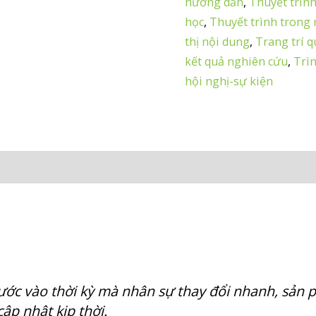
hướng dẫn
,
Thuyết trìn
học
,
Thuyết trình trong
thị nội dung
,
Trang trí 
kết quả nghiên cứu
,
Trì
hội nghị-sự kiện
ước vào thời kỳ mà nhân sự thay đổi nhanh, sản 
cập nhật kịp thời.