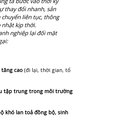
ng ta bước vào thời kỳ
ự thay đổi nhanh, sản
chuyển liên tục, thông
 nhật kịp thời.
nh nghiệp lại đối mặt
gại:
o tăng cao
(đi lại, thời gian, tổ
u tập trung trong môi trường
bộ khó lan toả đồng bộ, sinh