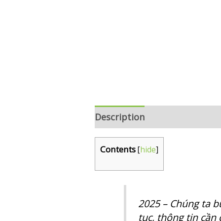
Description
Reviews (0)
Contents
[
hide
]
2025 – Chúng ta b
tục, thông tin cần 