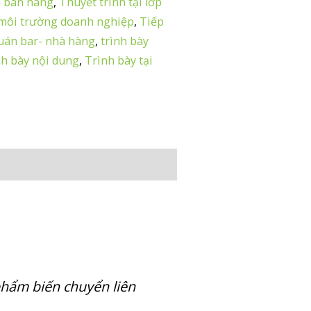
h bán hàng
,
Thuyết trình tại lớp
 môi trường doanh nghiệp
,
Tiếp
quán bar- nhà hàng
,
trình bày
nh bày nội dung
,
Trình bày tại
phẩm biến chuyển liên