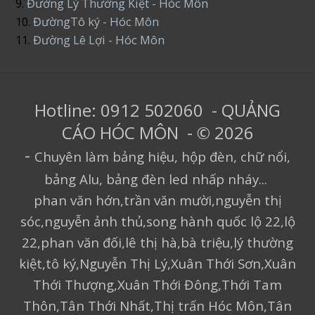
9.
Đường Lý Thường Kiệt - Hóc Môn
10.
ĐườngTô ký - Hóc Môn
11.
Đường Lê Lợi - Hóc Môn
Hotline: 0912 502060 - QUẢNG
CÁO HÓC MÔN - © 2026
-
Chuyên làm bảng hiệu, hộp đèn, chữ nổi,
bảng Alu, bảng đèn led nhấp nháy...
phan văn hớn,trần văn mười,nguyễn thị
sóc,nguyễn ảnh thủ,song hành quốc lộ 22,lộ
22,phan văn đối,lê thị hà,bà triệu,lý thường
kiệt,tô ký,Nguyễn Thị Lý,Xuân Thới Sơn,Xuân
Thới Thượng,Xuân Thới Đông,Thới Tam
Thôn,Tân Thới Nhất,Thị trấn Hóc Môn,Tân