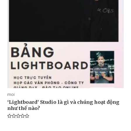
moi
‘Lightboard’ Studio là gì và chúng hoạt động
như thế nào?
Rated
0
out