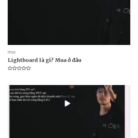
moi
Lightboard là gì? Mua ở đâu
Rated
0
out
of
5