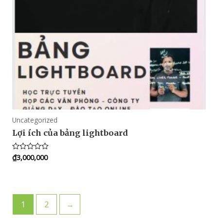
Uncategorized
Lợi ích của bảng lightboard
₫
3,000,000
Rated
0
out
of
5
1
2
→