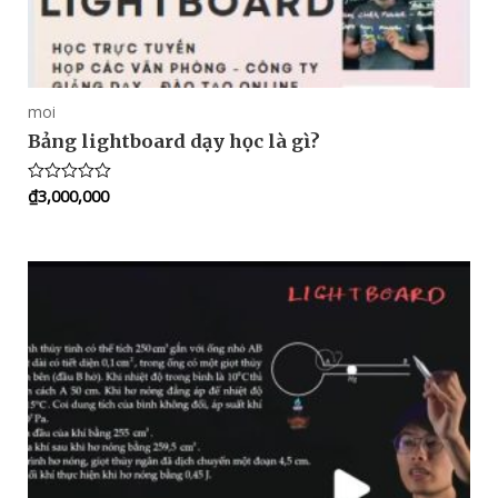
moi
Bảng lightboard dạy học là gì?
₫
3,000,000
Rated
0
out
of
5