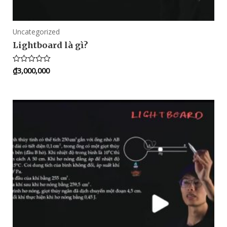
Uncategorized
Lightboard là gì?
₫
3,000,000
Rated
0
out
of
5