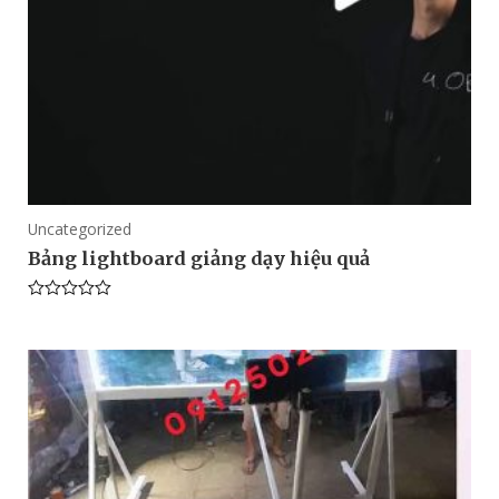
Uncategorized
Bảng lightboard giảng dạy hiệu quả
Rated
0
out
of
5