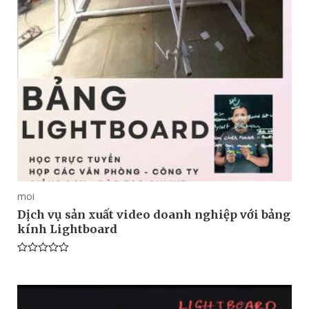
moi
Dịch vụ sản xuất video doanh nghiệp với bảng
kính Lightboard
Rated
0
out
of
5