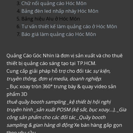
Chữ nổi quảng cáo Hóc Môn
Bảng đèn led nhấp nháy Hóc Môn
Bảng hiệu Alu ở Hóc Môn
Tư vấn thiết kế làm quảng cáo ở Hóc Môn
Báo giá làm quảng cáo Hóc Môn
Quảng Cáo Góc Nhìn là đơn vị sản xuất và cho thuê
thiết bị quảng cáo sáng tạo tại TP.HCM.
Cung cấp giải pháp hỗ trợ cho đối tác
sự kiện,
truyền thông, đơn vị media, doanh nghiệp
:
_ Bục xoay tròn 360° trưng bày & quay video sản
phẩm 3D
thuê quầy booth sampling _kệ thiết bị hội nghị
truyền hình _sản xuất POSM (kệ sắt, bục xoay…), _Gia
công sản phẩm cho các đối tác _Quầy booth
sampling & gian hàng di động
Xe bán hàng gấp gọn
theo yêu cầu