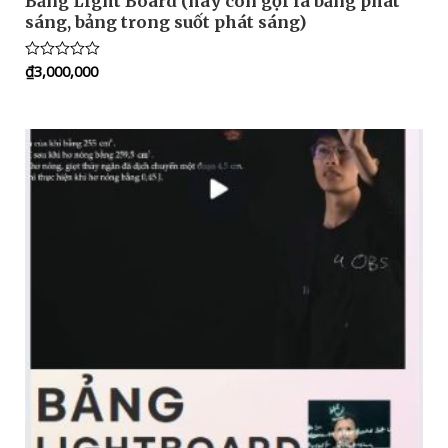
Bảng Light Board (hay còn gọi là bảng phát
sáng, bảng trong suốt phát sáng)
₫
3,000,000
Rated
0
out
of
5