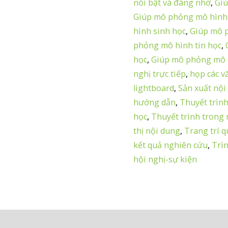
nổi bật và đáng nhớ
,
Gi
Giúp mô phỏng mô hình 
hình sinh học
,
Giúp mô 
phỏng mô hình tin học
,
học
,
Giúp mô phỏng mô h
nghị trực tiếp
,
họp các v
lightboard
,
Sản xuất nội
hướng dẫn
,
Thuyết trìn
học
,
Thuyết trình trong
thị nội dung
,
Trang trí 
kết quả nghiên cứu
,
Trì
hội nghị-sự kiện