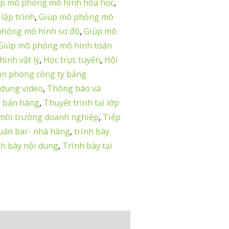
úp mô phỏng mô hình hóa học
,
lập trình
,
Giúp mô phỏng mô
phỏng mô hình sơ đồ
,
Giúp mô
Giúp mô phỏng mô hình toán
ình vật lý
,
Học trực tuyến
,
Hội
ăn phòng công ty bảng
 dung video
,
Thông báo và
h bán hàng
,
Thuyết trình tại lớp
 môi trường doanh nghiệp
,
Tiếp
quán bar- nhà hàng
,
trình bày
nh bày nội dung
,
Trình bày tại