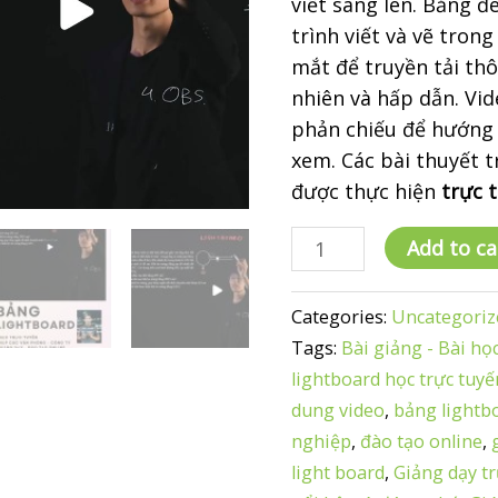
viết sáng lên. Bảng 
trình viết và vẽ trong
mắt để truyền tải th
nhiên và hấp dẫn. Vi
phản chiếu để hướng 
xem. Các bài thuyết t
được thực hiện
trực 
Lightboard
Add to ca
là
gì?
Categories:
Uncategoriz
quantity
Tags:
Bài giảng - Bài họ
lightboard học trực tuyế
dung video
,
bảng lightb
nghiệp
,
đào tạo online
,
light board
,
Giảng dạy t