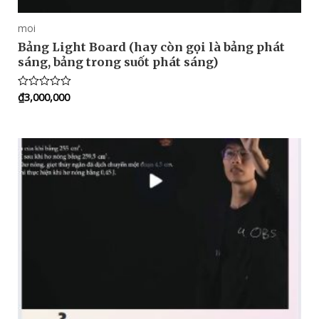
moi
Bảng Light Board (hay còn gọi là bảng phát
sáng, bảng trong suốt phát sáng)
₫
3,000,000
Rated
0
out
of
5