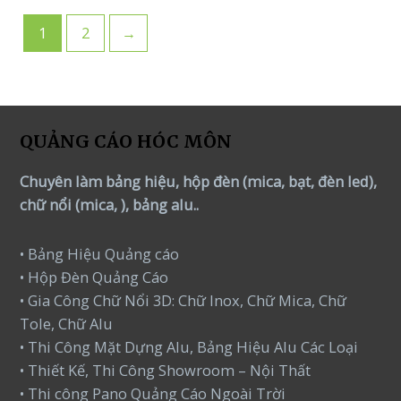
1
2
→
QUẢNG CÁO HÓC MÔN
Chuyên làm bảng hiệu, hộp đèn (mica, bạt, đèn led),
chữ nổi (mica, ), bảng alu..
• Bảng Hiệu Quảng cáo
• Hộp Đèn Quảng Cáo
• Gia Công Chữ Nổi 3D: Chữ Inox, Chữ Mica, Chữ
Tole, Chữ Alu
• Thi Công Mặt Dựng Alu, Bảng Hiệu Alu Các Loại
• Thiết Kế, Thi Công Showroom – Nội Thất
• Thi công Pano Quảng Cáo Ngoài Trời