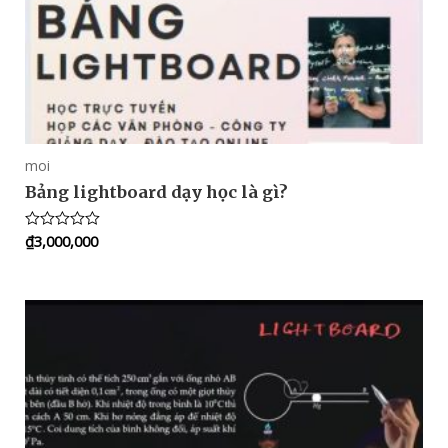
moi
Bảng lightboard dạy học là gì?
₫
3,000,000
Rated
0
out
of
5