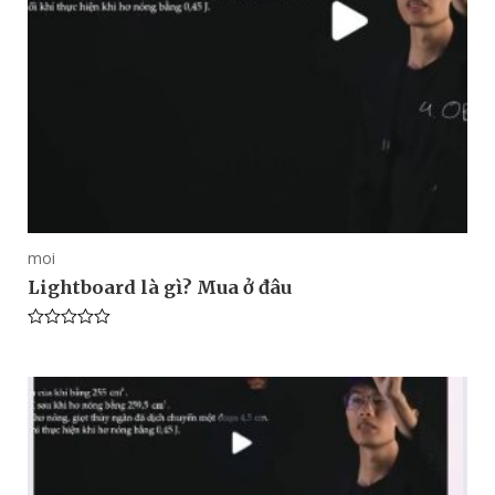
moi
Lightboard là gì? Mua ở đâu
Rated
0
out
of
5