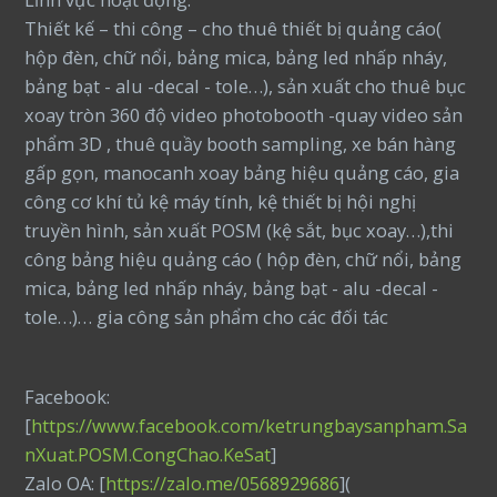
Thiết kế – thi công – cho thuê thiết bị quảng cáo(
hộp đèn, chữ nổi, bảng mica, bảng led nhấp nháy,
bảng bạt - alu -decal - tole…), sản xuất cho thuê bục
xoay tròn 360 độ video photobooth -quay video sản
phẩm 3D , thuê quầy booth sampling, xe bán hàng
gấp gọn, manocanh xoay bảng hiệu quảng cáo, gia
công cơ khí tủ kệ máy tính, kệ thiết bị hội nghị
truyền hình, sản xuất POSM (kệ sắt, bục xoay…),thi
công bảng hiệu quảng cáo ( hộp đèn, chữ nổi, bảng
mica, bảng led nhấp nháy, bảng bạt - alu -decal -
tole…)… gia công sản phẩm cho các đối tác
Facebook:
[
https://www.facebook.com/ketrungbaysanpham.Sa
nXuat.POSM.CongChao.KeSat
]
Zalo OA: [
https://zalo.me/0568929686
](