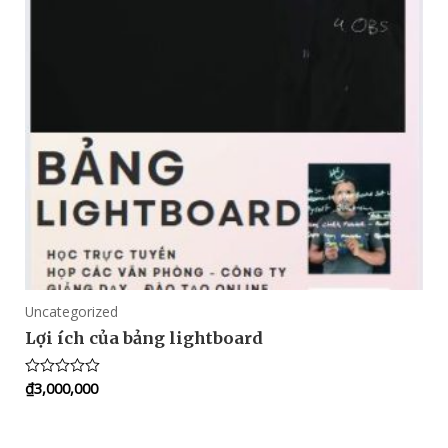
Uncategorized
Lợi ích của bảng lightboard
₫
3,000,000
Rated
0
out
of
5