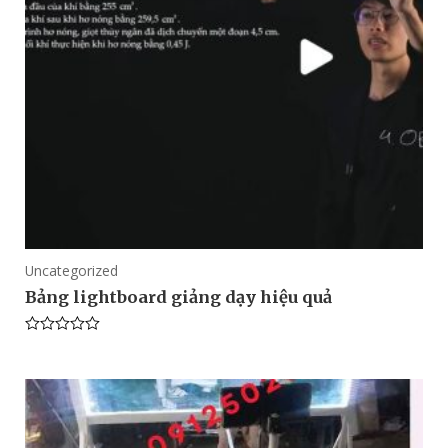
Uncategorized
Bảng lightboard giảng dạy hiệu quả
Rated
0
out
of
5