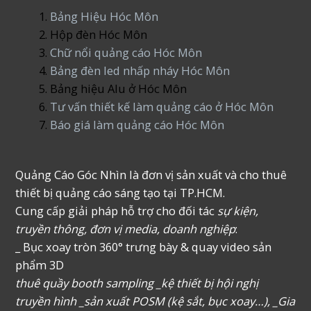
Bảng Hiệu Hóc Môn
Hộp đèn Hóc Môn
Chữ nổi quảng cáo Hóc Môn
Bảng đèn led nhấp nháy Hóc Môn
Bảng hiệu Alu ở Hóc Môn
Tư vấn thiết kế làm quảng cáo ở Hóc Môn
Báo giá làm quảng cáo Hóc Môn
Quảng Cáo Góc Nhìn là đơn vị sản xuất và cho thuê
thiết bị quảng cáo sáng tạo tại TP.HCM.
Cung cấp giải pháp hỗ trợ cho đối tác
sự kiện,
truyền thông, đơn vị media, doanh nghiệp
:
_ Bục xoay tròn 360° trưng bày & quay video sản
phẩm 3D
thuê quầy booth sampling _kệ thiết bị hội nghị
truyền hình _sản xuất POSM (kệ sắt, bục xoay…), _Gia