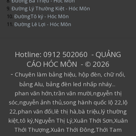
8.
Đường Bà Triệu - Hóc Môn
9.
Đường Lý Thường Kiệt - Hóc Môn
10.
ĐườngTô ký - Hóc Môn
11.
Đường Lê Lợi - Hóc Môn
Hotline: 0912 502060 - QUẢNG
CÁO HÓC MÔN - © 2026
-
Chuyên làm bảng hiệu, hộp đèn, chữ nổi,
bảng Alu, bảng đèn led nhấp nháy...
phan văn hớn,trần văn mười,nguyễn thị
sóc,nguyễn ảnh thủ,song hành quốc lộ 22,lộ
22,phan văn đối,lê thị hà,bà triệu,lý thường
kiệt,tô ký,Nguyễn Thị Lý,Xuân Thới Sơn,Xuân
Thới Thượng,Xuân Thới Đông,Thới Tam