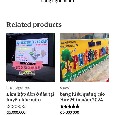
bảng light board
Related products
Uncategorized
show
Làm hộp đèn ở đâu tại
bảng hiệu quảng cáo
huyện hóc môn
Hóc Môn năm 2024
₫
5,000,000
₫
5,000,000
Rated
Rated