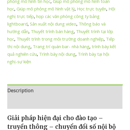
phỏng mô hình tin học
,
Giúp mô phỏng mô hình toán
học
,
Giúp mô phỏng mô hình vật lý
,
Học trực tuyến
,
Hội
nghị trực tiếp
,
họp các văn phòng công ty bảng
lightboard
,
Sản xuất nội dung video
,
Thông báo và
hướng dẫn
,
Thuyết trình bán hàng
,
Thuyết trình tại lớp
học
,
Thuyết trình trong môi trường doanh nghiệp
,
Tiếp
thị nội dung
,
Trang trí quán bar- nhà hàng
,
trình bày kết
quả nghiên cứu
,
Trình bày nội dung
,
Trình bày tại hội
nghị-sự kiện
Description
Reviews (0)
Giải pháp hiện đại cho đào tạo –
truyền thông – chuyển đổi số nội bộ