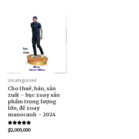
0
5.00
out
out of 5
of
5
Uncategorized
Cho thuê, bán, sản
xuất – bục xoay sản
phẩm trọng lượng
lớn, đế xoay
manocanh – 2024
₫
2,000,000
Rated
5.00
out of 5