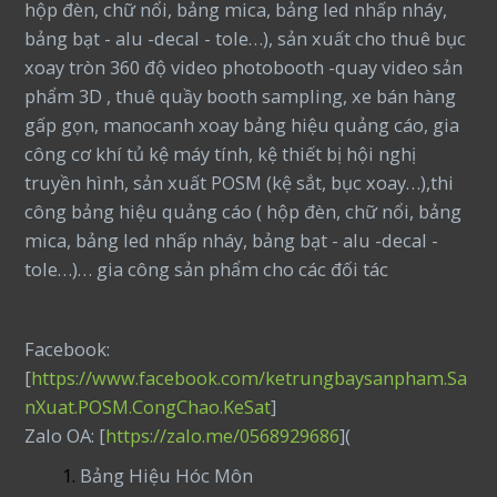
hộp đèn, chữ nổi, bảng mica, bảng led nhấp nháy,
bảng bạt - alu -decal - tole…), sản xuất cho thuê bục
xoay tròn 360 độ video photobooth -quay video sản
phẩm 3D , thuê quầy booth sampling, xe bán hàng
gấp gọn, manocanh xoay bảng hiệu quảng cáo, gia
công cơ khí tủ kệ máy tính, kệ thiết bị hội nghị
truyền hình, sản xuất POSM (kệ sắt, bục xoay…),thi
công bảng hiệu quảng cáo ( hộp đèn, chữ nổi, bảng
mica, bảng led nhấp nháy, bảng bạt - alu -decal -
tole…)… gia công sản phẩm cho các đối tác
Facebook:
[
https://www.facebook.com/ketrungbaysanpham.Sa
nXuat.POSM.CongChao.KeSat
]
Zalo OA: [
https://zalo.me/0568929686
](
Bảng Hiệu Hóc Môn