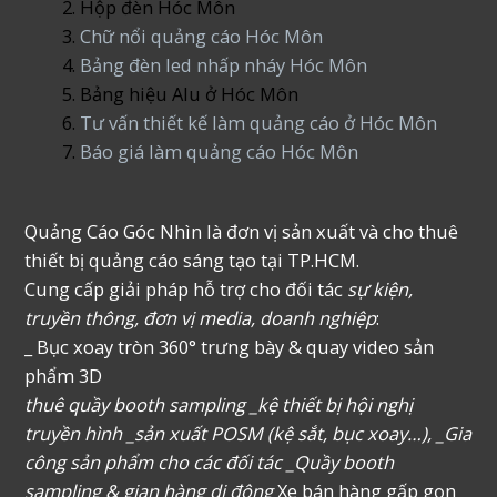
Hộp đèn Hóc Môn
Chữ nổi quảng cáo Hóc Môn
Bảng đèn led nhấp nháy Hóc Môn
Bảng hiệu Alu ở Hóc Môn
Tư vấn thiết kế làm quảng cáo ở Hóc Môn
Báo giá làm quảng cáo Hóc Môn
Quảng Cáo Góc Nhìn là đơn vị sản xuất và cho thuê
thiết bị quảng cáo sáng tạo tại TP.HCM.
Cung cấp giải pháp hỗ trợ cho đối tác
sự kiện,
truyền thông, đơn vị media, doanh nghiệp
:
_ Bục xoay tròn 360° trưng bày & quay video sản
phẩm 3D
thuê quầy booth sampling _kệ thiết bị hội nghị
truyền hình _sản xuất POSM (kệ sắt, bục xoay…), _Gia
công sản phẩm cho các đối tác _Quầy booth
sampling & gian hàng di động
Xe bán hàng gấp gọn