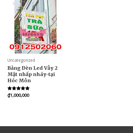
Uncategorized
Bảng Đèn Led Vẫy 2
Mặt nhấp nháy-tại
Hóc Môn
₫
1,000,000
Rated
5.00
out of 5