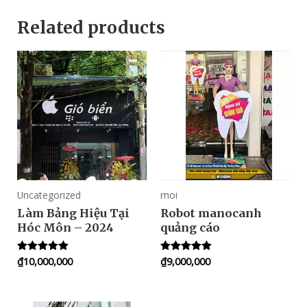
Related products
Uncategorized
moi
Làm Bảng Hiệu Tại
Robot manocanh
Hóc Môn – 2024
quảng cáo
₫
10,000,000
₫
9,000,000
Rated
Rated
5.00
5.00
out of 5
out of 5