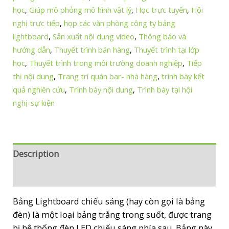
học
,
Giúp mô phỏng mô hình vật lý
,
Học trực tuyến
,
Hội
nghị trực tiếp
,
họp các văn phòng công ty bảng
lightboard
,
Sản xuất nội dung video
,
Thông báo và
hướng dẫn
,
Thuyết trình bán hàng
,
Thuyết trình tại lớp
học
,
Thuyết trình trong môi trường doanh nghiệp
,
Tiếp
thị nội dung
,
Trang trí quán bar- nhà hàng
,
trình bày kết
quả nghiên cứu
,
Trình bày nội dung
,
Trình bày tại hội
nghị-sự kiện
Description
Reviews (0)
Bảng Lightboard chiếu sáng (hay còn gọi là bảng
đèn) là một loại bảng trắng trong suốt, được trang
bị hệ thống đèn LED chiếu sáng phía sau. Bảng này