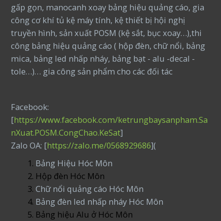
gấp gọn, manocanh xoay bảng hiệu quảng cáo, gia
công cơ khí tủ kệ máy tính, kệ thiết bị hội nghị
truyền hình, sản xuất POSM (kệ sắt, bục xoay…),thi
công bảng hiệu quảng cáo ( hộp đèn, chữ nổi, bảng
mica, bảng led nhấp nháy, bảng bạt - alu -decal -
tole…)… gia công sản phẩm cho các đối tác
Facebook:
[
https://www.facebook.com/ketrungbaysanpham.Sa
nXuat.POSM.CongChao.KeSat
]
Zalo OA: [
https://zalo.me/0568929686
](
Bảng Hiệu Hóc Môn
Hộp đèn Hóc Môn
Chữ nổi quảng cáo Hóc Môn
Bảng đèn led nhấp nháy Hóc Môn
Bảng hiệu Alu ở Hóc Môn