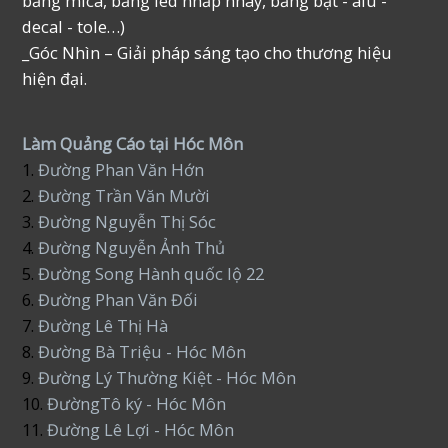
bảng mica, bảng led nhấp nháy, bảng bạt - alu -
decal - tole…)
_Góc Nhìn – Giải pháp sáng tạo cho thương hiệu
hiện đại.
Làm Quảng Cáo tại Hóc Môn
1.
Đường Phan Văn Hớn
2.
Đường Trần Văn Mười
3.
Đường Nguyễn Thị Sóc
4.
Đường Nguyễn Ảnh Thủ
5.
Đường Song Hành quốc lộ 22
6.
Đường Phan Văn Đối
7.
Đường Lê Thị Hà
8.
Đường Bà Triệu - Hóc Môn
9.
Đường Lý Thường Kiệt - Hóc Môn
10.
ĐườngTô ký - Hóc Môn
11.
Đường Lê Lợi - Hóc Môn