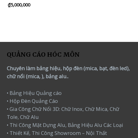
₫
5,000,000
Rated
0
out
of
5
QUẢNG CÁO HÓC MÔN
Chuyên làm bảng hiệu, hộp đèn (mica, bạt, đèn led),
chữ nổi (mica, ), bảng alu..
• Bảng Hiệu Quảng cáo
• Hộp Đèn Quảng Cáo
• Gia Công Chữ Nổi 3D: Chữ Inox, Chữ Mica, Chữ
Tole, Chữ Alu
• Thi Công Mặt Dựng Alu, Bảng Hiệu Alu Các Loại
• Thiết Kế, Thi Công Showroom – Nội Thất