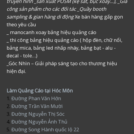
truyền hình _sản xuất POSM (kệ sắt, bục xoay…), _Gia
công sản phẩm cho các đối tác _Quầy booth
sampling & gian hàng di động
Xe bán hàng gấp gọn
theo yêu cầu
_ manocanh xoay bảng hiệu quảng cáo
_ thi công bảng hiệu quảng cáo ( hộp đèn, chữ nổi,
bảng mica, bảng led nhấp nháy, bảng bạt - alu -
decal - tole…)
_Góc Nhìn – Giải pháp sáng tạo cho thương hiệu
hiện đại.
Làm Quảng Cáo tại Hóc Môn
1.
Đường Phan Văn Hớn
2.
Đường Trần Văn Mười
3.
Đường Nguyễn Thị Sóc
4.
Đường Nguyễn Ảnh Thủ
5.
Đường Song Hành quốc lộ 22