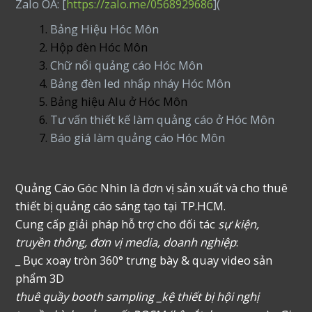
Zalo OA: [
https://zalo.me/0568929686
](
Bảng Hiệu Hóc Môn
Hộp đèn Hóc Môn
Chữ nổi quảng cáo Hóc Môn
Bảng đèn led nhấp nháy Hóc Môn
Bảng hiệu Alu ở Hóc Môn
Tư vấn thiết kế làm quảng cáo ở Hóc Môn
Báo giá làm quảng cáo Hóc Môn
Quảng Cáo Góc Nhìn là đơn vị sản xuất và cho thuê
thiết bị quảng cáo sáng tạo tại TP.HCM.
Cung cấp giải pháp hỗ trợ cho đối tác
sự kiện,
truyền thông, đơn vị media, doanh nghiệp
:
_ Bục xoay tròn 360° trưng bày & quay video sản
phẩm 3D
thuê quầy booth sampling _kệ thiết bị hội nghị