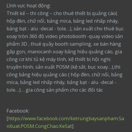
Lĩnh vực hoạt động:
Thiết kế – thi công – cho thuê thiết bị quảng cáo(
hộp đèn, chữ nổi, bảng mica, bảng led nhấp nháy,
bảng bạt - alu -decal - tole…), sản xuất cho thuê bục
xoay tròn 360 độ video photobooth -quay video sản
phẩm 3D , thuê quầy booth sampling, xe bán hàng
gấp gọn, manocanh xoay bảng hiệu quảng cáo, gia
công cơ khí tủ kệ máy tính, kệ thiết bị hội nghị
truyền hình, sản xuất POSM (kệ sắt, bục xoay…),thi
công bảng hiệu quảng cáo ( hộp đèn, chữ nổi, bảng
mica, bảng led nhấp nháy, bảng bạt - alu -decal -
tole…)… gia công sản phẩm cho các đối tác
Facebook:
[
https://www.facebook.com/ketrungbaysanpham.Sa
nXuat.POSM.CongChao.KeSat
]