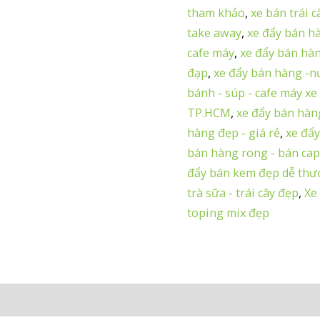
tham khảo
,
xe bán trái c
take away
,
xe đẩy bán h
cafe máy
,
xe đẩy bán hàn
đạp
,
xe đẩy bán hàng -nư
bánh - súp - cafe máy xe
TP.HCM
,
xe đẩy bán hàn
hàng đẹp - giá rẻ
,
xe đẩy
bán hàng rong - bán ca
đẩy bán kem đẹp dễ th
trà sữa - trái cây đẹp
,
Xe
toping mix đẹp