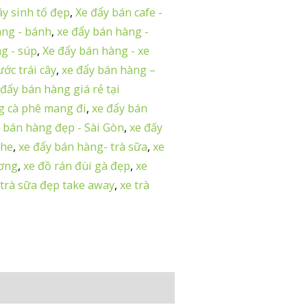
ây sinh tố đẹp
,
Xe đẩy bán cafe -
àng - bánh
,
xe đẩy bán hàng -
g - súp
,
Xe đẩy bán hàng - xe
ớc trái cây
,
xe đẩy bán hàng –
 đẩy bán hàng giá rẻ tại
g cà phê mang đi
,
xe đẩy bán
 bán hàng đẹp - Sài Gòn
,
xe đấy
phe
,
xe đẩy bán hàng- trà sữa
,
xe
ương
,
xe đồ rán đùi gà đẹp
,
xe
 trà sữa đẹp take away
,
xe trà