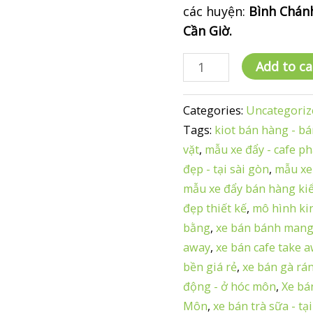
các huyện:
Bình Chánh
Cần Giờ.
Xe
Add to ca
Đẩy
Bán
Categories:
Uncategoriz
Hàng
Tags:
kiot bán hàng - b
quantity
vặt
,
mẫu xe đẩy - cafe p
đẹp - tại sài gòn
,
mẫu xe
mẫu xe đẩy bán hàng ki
đẹp thiết kế
,
mô hình ki
bằng
,
xe bán bánh mang
away
,
xe bán cafe take 
bền giá rẻ
,
xe bán gà rán
động - ở hóc môn
,
Xe bá
Môn
,
xe bán trà sữa - tạ