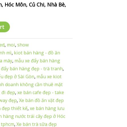
, Hóc Môn, Củ Chi, Nhà Bè,
rt
ed
,
moi
,
show
ánh mì
,
kiot bán hàng - đồ ăn
ha máy
,
mẫu xe đẩy bán hàng
 đẩy bán hàng đẹp - trà tranh
,
ểu đẹp ở Sài Gòn
,
mẫu xe kiot
nh doanh không cần thuê mặt
 đi đẹp
,
xe bán cafe đẹp - take
away đẹp
,
Xe bán đồ ăn vặt đẹp
 đẹp thiết kế
,
xe bán hàng lưu
n hàng nước trái cây đẹp ở Hóc
i tphcm
,
Xe bán trà sữa đẹp