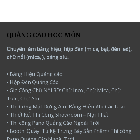
5
QUẢNG CÁO HÓC MÔN
Chuyên làm bảng hiệu, hộp đèn (mica, bạt, đèn led),
chữ nổi (mica, ), bảng alu..
• Bảng Hiệu Quảng cáo
• Hộp Đèn Quảng Cáo
• Gia Công Chữ Nổi 3D: Chữ Inox, Chữ Mica, Chữ
Tole, Chữ Alu
• Thi Công Mặt Dựng Alu, Bảng Hiệu Alu Các Loại
• Thiết Kế, Thi Công Showroom – Nội Thất
• Thi công Pano Quảng Cáo Ngoài Trời
• Booth, Quầy, Tủ Kệ Trưng Bày Sản Phẩm• Thi công
Pano Quảng Cáo Ngoài Trời