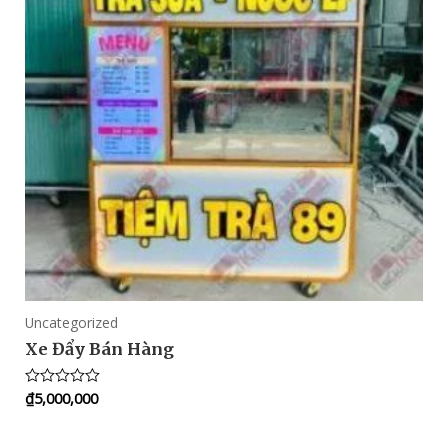
Uncategorized
Xe Đẩy Bán Hàng
₫
5,000,000
Rated
0
out
of