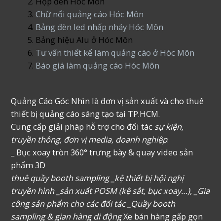
Hộp đèn Hóc Môn
Chữ nổi quảng cáo Hóc Môn
Bảng đèn led nhấp nháy Hóc Môn
Bảng hiệu Alu ở Hóc Môn
Tư vấn thiết kế làm quảng cáo ở Hóc Môn
Báo giá làm quảng cáo Hóc Môn
Quảng Cáo Góc Nhìn là đơn vị sản xuất và cho thuê
thiết bị quảng cáo sáng tạo tại TP.HCM.
Cung cấp giải pháp hỗ trợ cho đối tác
sự kiện,
truyền thông, đơn vị media, doanh nghiệp
:
_ Bục xoay tròn 360° trưng bày & quay video sản
phẩm 3D
thuê quầy booth sampling _kệ thiết bị hội nghị
truyền hình _sản xuất POSM (kệ sắt, bục xoay…), _Gia
công sản phẩm cho các đối tác _Quầy booth
sampling & gian hàng di động
Xe bán hàng gấp gọn