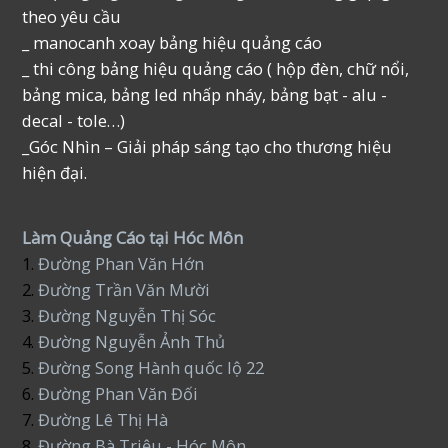
theo yêu cầu
_ manocanh xoay bảng hiệu quảng cáo
_ thi công bảng hiệu quảng cáo ( hộp đèn, chữ nổi,
bảng mica, bảng led nhấp nháy, bảng bạt - alu -
decal - tole…)
_Góc Nhìn – Giải pháp sáng tạo cho thương hiệu
hiện đại.
Làm Quảng Cáo tại Hóc Môn
1.
Đường Phan Văn Hớn
2.
Đường Trần Văn Mười
3.
Đường Nguyễn Thị Sóc
4.
Đường Nguyễn Ảnh Thủ
5.
Đường Song Hành quốc lộ 22
6.
Đường Phan Văn Đối
7.
Đường Lê Thị Hà
8.
Đường Bà Triệu - Hóc Môn