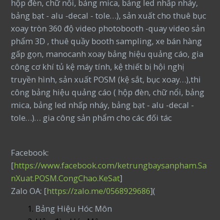
hộp đèn, chữ nổi, bảng mica, bảng led nhấp nháy,
bảng bạt - alu -decal - tole…), sản xuất cho thuê bục
xoay tròn 360 độ video photobooth -quay video sản
phẩm 3D , thuê quầy booth sampling, xe bán hàng
gấp gọn, manocanh xoay bảng hiệu quảng cáo, gia
công cơ khí tủ kệ máy tính, kệ thiết bị hội nghị
truyền hình, sản xuất POSM (kệ sắt, bục xoay…),thi
công bảng hiệu quảng cáo ( hộp đèn, chữ nổi, bảng
mica, bảng led nhấp nháy, bảng bạt - alu -decal -
tole…)… gia công sản phẩm cho các đối tác
Facebook:
[
https://www.facebook.com/ketrungbaysanpham.Sa
nXuat.POSM.CongChao.KeSat
]
Zalo OA: [
https://zalo.me/0568929686
](
Bảng Hiệu Hóc Môn