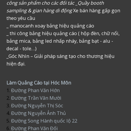
công sản phẩm cho các đối tác _Quầy booth
sampling & gian hàng di động
Xe bán hàng gấp gọn
theo yêu cầu
_ manocanh xoay bảng hiệu quảng cáo
_ thi công bảng hiệu quảng cáo ( hộp đèn, chữ nổi,
bảng mica, bảng led nhấp nháy, bảng bạt - alu -
decal - tole…)
_Góc Nhìn – Giải pháp sáng tạo cho thương hiệu
hiện đại.
Làm Quảng Cáo tại Hóc Môn
1.
Đường Phan Văn Hớn
2.
Đường Trần Văn Mười
3.
Đường Nguyễn Thị Sóc
4.
Đường Nguyễn Ảnh Thủ
5.
Đường Song Hành quốc lộ 22
6.
Đường Phan Văn Đối