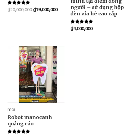
minh tại điểm đông
người – sử dụng hộp
₫
20,000,000
₫
19,000,000
Rated
đèn vỉa hè cao cấp
5.00
out of 5
₫
4,000,000
Rated
5.00
out of 5
moi
Robot manocanh
quảng cáo