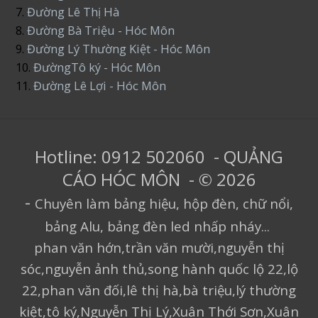
7.
Đường Lê Thị Hà
8.
Đường Bà Triệu - Hóc Môn
9.
Đường Lý Thường Kiệt - Hóc Môn
10.
ĐườngTô ký - Hóc Môn
11.
Đường Lê Lợi - Hóc Môn
Hotline: 0912 502060 - QUẢNG
CÁO HÓC MÔN - © 2026
-
Chuyên làm bảng hiệu, hộp đèn, chữ nổi,
bảng Alu, bảng đèn led nhấp nháy...
phan văn hớn,trần văn mười,nguyễn thị
sóc,nguyễn ảnh thủ,song hành quốc lộ 22,lộ
22,phan văn đối,lê thị hà,bà triệu,lý thường
kiệt,tô ký,Nguyễn Thị Lý,Xuân Thới Sơn,Xuân