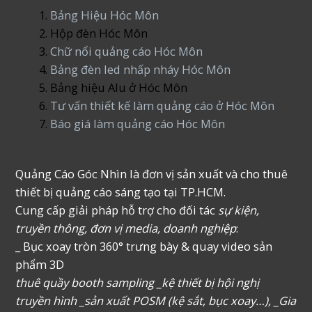
Bảng Hiệu Hóc Môn
Hộp đèn Hóc Môn
Chữ nổi quảng cáo Hóc Môn
Bảng đèn led nhấp nháy Hóc Môn
Bảng hiệu Alu ở Hóc Môn
Tư vấn thiết kế làm quảng cáo ở Hóc Môn
Báo giá làm quảng cáo Hóc Môn
Quảng Cáo Góc Nhìn là đơn vị sản xuất và cho thuê
thiết bị quảng cáo sáng tạo tại TP.HCM.
Cung cấp giải pháp hỗ trợ cho đối tác
sự kiện,
truyền thông, đơn vị media, doanh nghiệp
:
_ Bục xoay tròn 360° trưng bày & quay video sản
phẩm 3D
thuê quầy booth sampling _kệ thiết bị hội nghị
truyền hình _sản xuất POSM (kệ sắt, bục xoay…), _Gia