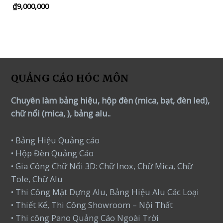
₫
9,000,000
Rated
5.00
out of 5
QUẢNG CÁO HÓC MÔN
Chuyên làm bảng hiệu, hộp đèn (mica, bạt, đèn led),
chữ nổi (mica, ), bảng alu..
• Bảng Hiệu Quảng cáo
• Hộp Đèn Quảng Cáo
• Gia Công Chữ Nổi 3D: Chữ Inox, Chữ Mica, Chữ
Tole, Chữ Alu
• Thi Công Mặt Dựng Alu, Bảng Hiệu Alu Các Loại
• Thiết Kế, Thi Công Showroom – Nội Thất
• Thi công Pano Quảng Cáo Ngoài Trời