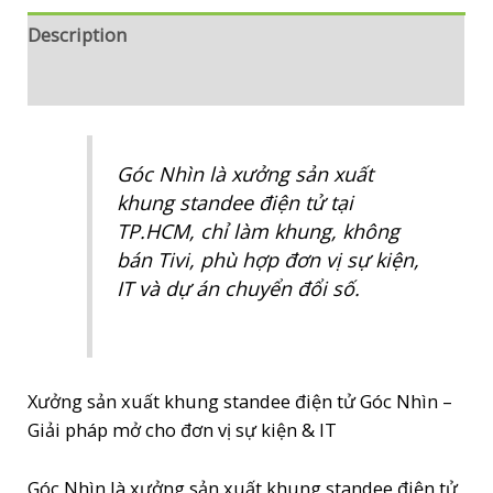
dự
Description
án
Reviews (0)
&
IT
quantity
Góc Nhìn là xưởng sản xuất
khung standee điện tử tại
TP.HCM, chỉ làm khung, không
bán Tivi, phù hợp đơn vị sự kiện,
IT và dự án chuyển đổi số.
Xưởng sản xuất khung standee điện tử Góc Nhìn –
Giải pháp mở cho đơn vị sự kiện & IT
Góc Nhìn là xưởng sản xuất khung standee điện tử