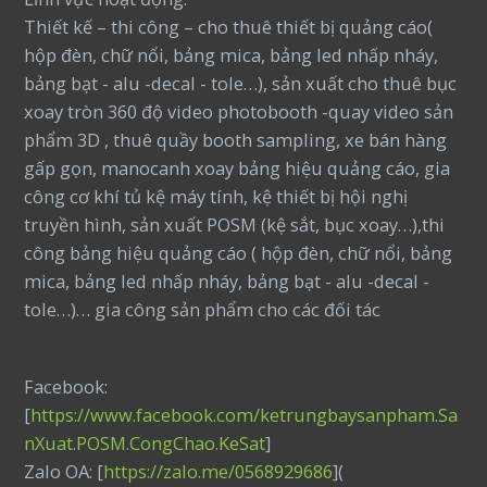
Thiết kế – thi công – cho thuê thiết bị quảng cáo(
hộp đèn, chữ nổi, bảng mica, bảng led nhấp nháy,
bảng bạt - alu -decal - tole…), sản xuất cho thuê bục
xoay tròn 360 độ video photobooth -quay video sản
phẩm 3D , thuê quầy booth sampling, xe bán hàng
gấp gọn, manocanh xoay bảng hiệu quảng cáo, gia
công cơ khí tủ kệ máy tính, kệ thiết bị hội nghị
truyền hình, sản xuất POSM (kệ sắt, bục xoay…),thi
công bảng hiệu quảng cáo ( hộp đèn, chữ nổi, bảng
mica, bảng led nhấp nháy, bảng bạt - alu -decal -
tole…)… gia công sản phẩm cho các đối tác
Facebook:
[
https://www.facebook.com/ketrungbaysanpham.Sa
nXuat.POSM.CongChao.KeSat
]
Zalo OA: [
https://zalo.me/0568929686
](