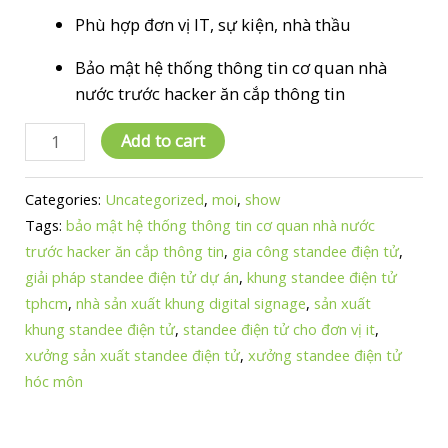
Phù hợp đơn vị IT, sự kiện, nhà thầu
Bảo mật hệ thống thông tin cơ quan nhà
nước trước hacker ăn cắp thông tin
Xưởng
Add to cart
sản
xuất
Categories:
Uncategorized
,
moi
,
show
khung
Tags:
bảo mật hệ thống thông tin cơ quan nhà nước
standee
trước hacker ăn cắp thông tin
,
gia công standee điện tử
,
điện
giải pháp standee điện tử dự án
,
khung standee điện tử
tử
tphcm
,
nhà sản xuất khung digital signage
,
sản xuất
Góc
khung standee điện tử
,
standee điện tử cho đơn vị it
,
Nhìn
xưởng sản xuất standee điện tử
,
xưởng standee điện tử
–
hóc môn
Giải
pháp
cho