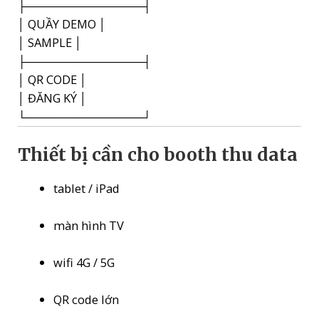
├───────────────┤
│ QUẦY DEMO │
│ SAMPLE │
├───────────────┤
│ QR CODE │
│ ĐĂNG KÝ │
└───────────────┘
Thiết bị cần cho booth thu data
tablet / iPad
màn hình TV
wifi 4G / 5G
QR code lớn