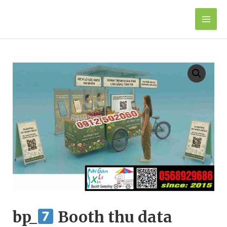
Skip
to
Mai
content
Men
bp_
Booth thu data