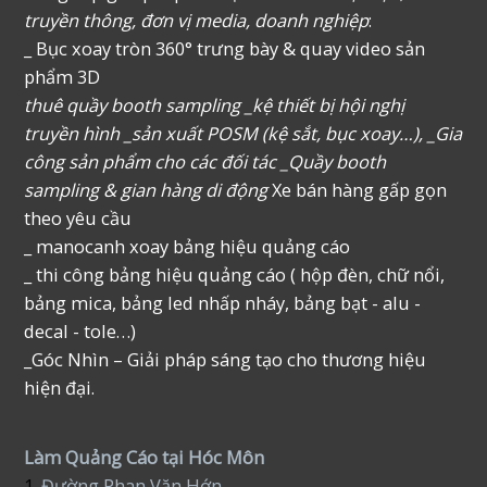
truyền thông, đơn vị media, doanh nghiệp
:
_ Bục xoay tròn 360° trưng bày & quay video sản
phẩm 3D
thuê quầy booth sampling _kệ thiết bị hội nghị
truyền hình _sản xuất POSM (kệ sắt, bục xoay…), _Gia
công sản phẩm cho các đối tác _Quầy booth
sampling & gian hàng di động
Xe bán hàng gấp gọn
theo yêu cầu
_ manocanh xoay bảng hiệu quảng cáo
_ thi công bảng hiệu quảng cáo ( hộp đèn, chữ nổi,
bảng mica, bảng led nhấp nháy, bảng bạt - alu -
decal - tole…)
_Góc Nhìn – Giải pháp sáng tạo cho thương hiệu
hiện đại.
Làm Quảng Cáo tại Hóc Môn
1.
Đường Phan Văn Hớn