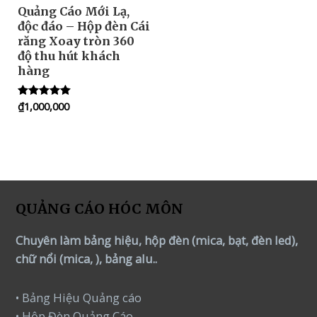
Quảng Cáo Mới Lạ,
độc đáo – Hộp đèn Cái
răng Xoay tròn 360
độ thu hút khách
hàng
₫
1,000,000
Rated
5.00
out of 5
QUẢNG CÁO HÓC MÔN
Chuyên làm bảng hiệu, hộp đèn (mica, bạt, đèn led),
chữ nổi (mica, ), bảng alu..
• Bảng Hiệu Quảng cáo
• Hộp Đèn Quảng Cáo