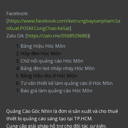
Facebook:
[
https://www.facebook.com/ketrungbaysanpham.Sa
nXuat.POSM.CongChao.KeSat
]
Zalo OA: [
https://zalo.me/0568929686
](
Bảng Hiệu Hóc Môn
Hộp đèn Hóc Môn
Chữ nổi quảng cáo Hóc Môn
Bảng đèn led nhấp nháy Hóc Môn
Bảng hiệu Alu ở Hóc Môn
Tư vấn thiết kế làm quảng cáo ở Hóc Môn
Báo giá làm quảng cáo Hóc Môn
Quảng Cáo Góc Nhìn là đơn vị sản xuất và cho thuê
thiết bị quảng cáo sáng tạo tại TP.HCM.
Cung cấp giải pháp hỗ trợ cho đối tác
sự kiện,