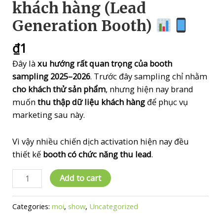
khách hàng (Lead
Generation Booth)
₫
1
Đây là
xu hướng rất quan trọng của booth
sampling 2025–2026
. Trước đây sampling chỉ nhằm
cho khách thử sản phẩm
, nhưng hiện nay brand
muốn
thu thập dữ liệu khách hàng
để phục vụ
marketing sau này.
Vì vậy nhiều chiến dịch activation hiện nay đều
thiết kế
booth có chức năng thu lead
.
bp_
Add to cart
Booth
Categories:
moi
,
show
,
Uncategorized
thu