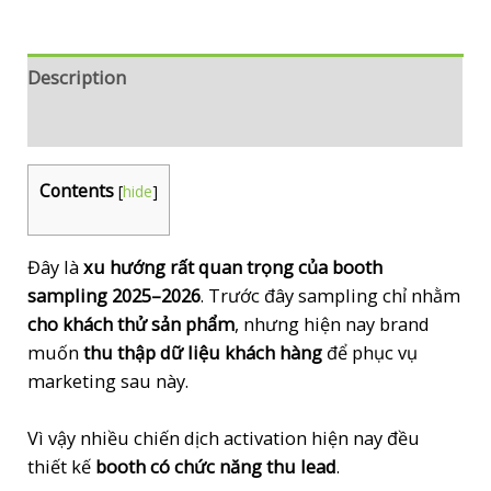
data
khách
hàng
Description
(Lead
Reviews (0)
Generation
Booth)
Contents
[
hide
]
quantity
Đây là
xu hướng rất quan trọng của booth
sampling 2025–2026
. Trước đây sampling chỉ nhằm
cho khách thử sản phẩm
, nhưng hiện nay brand
muốn
thu thập dữ liệu khách hàng
để phục vụ
marketing sau này.
Vì vậy nhiều chiến dịch activation hiện nay đều
thiết kế
booth có chức năng thu lead
.