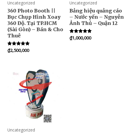
Uncategorized
Uncategorized
360 Photo Booth ||
Bảng hiệu quảng cáo
Bục Chụp Hình Xoay
– Nước yến – Nguyễn
360 Độ. Tại TP.HCM
Ảnh Thủ – Quận 12
(Sài Gòn) – Bán & Cho
Thuê
₫
1,000,000
Rated
5.00
out of 5
₫
2,500,000
Rated
5.00
out of 5
Uncategorized