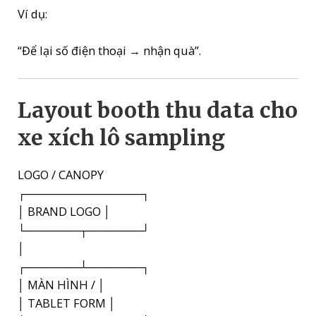
Ví dụ:
“Để lại số điện thoại → nhận quà”.
Layout booth thu data cho
xe xích lô sampling
LOGO / CANOPY
┌───────────────┐
│ BRAND LOGO │
└───────┬───────┘
│
┌───────┴───────┐
│ MÀN HÌNH / │
│ TABLET FORM │