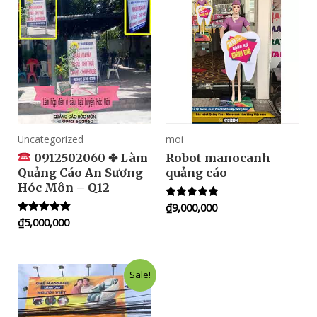
Uncategorized
moi
0912502060 ✤ Làm
Robot manocanh
Quảng Cáo An Sương
quảng cáo
Hóc Môn – Q12
₫
9,000,000
Rated
5.00
₫
5,000,000
Rated
out of 5
5.00
out of 5
Sale!