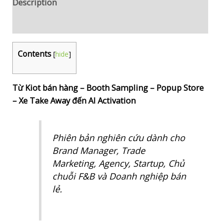
Description
VIỆT
Reviews (0)
NAM"
-
root
Contents
[
hide
]
quantity
Từ Kiot bán hàng – Booth Sampling – Popup Store
– Xe Take Away đến AI Activation
Phiên bản nghiên cứu dành cho
Brand Manager, Trade
Marketing, Agency, Startup, Chủ
chuỗi F&B và Doanh nghiệp bán
lẻ.