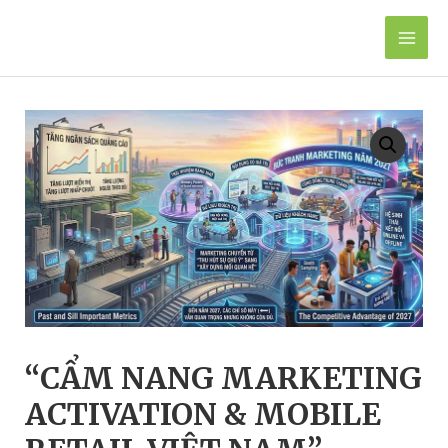
Skip
to
Mai
content
Men
“CẨM NANG MARKETING
ACTIVATION & MOBILE