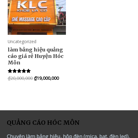
Uncategorized
làm bảng hiệu quảng
cáo giá rẻ Huyện Hóc
Môn
₫
20,000,000
₫
19,000,000
Rated
5.00
out of 5
QUẢNG CÁO HÓC MÔN
Chuyên làm bảng hiệu, hộp đèn (mica, bạt, đèn led),