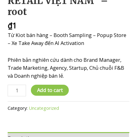
RETAIL VIỆT NAM” –
root
₫
1
Từ Kiot bán hàng – Booth Sampling – Popup Store
– Xe Take Away đến AI Activation
Phiên bản nghiên cứu dành cho Brand Manager,
Trade Marketing, Agency, Startup, Chủ chuỗi F&B
và Doanh nghiệp bán lẻ.
"CẨM
Add to cart
NANG
MARKETING
Category:
Uncategorized
ACTIVATION
&
MOBILE
RETAIL