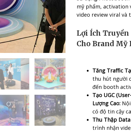
mỹ phẩm, activation v
video review viral và
Lợi Ích Truyề
Cho Brand Mỹ
Tăng Traffic Tạ
thu hút người q
đến booth acti
Tạo UGC (User
Lượng Cao:
Nội
có độ tin cậy c
Thu Thập Datab
trình nhận vid