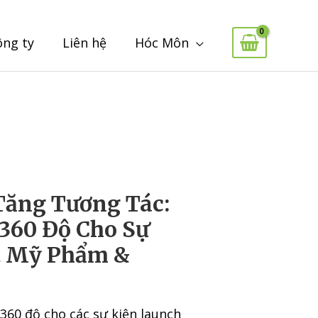
ông ty
Liên hệ
Hóc Môn
Tăng Tương Tác:
360 Độ Cho Sự
t Mỹ Phẩm &
60 độ cho các sự kiện launch