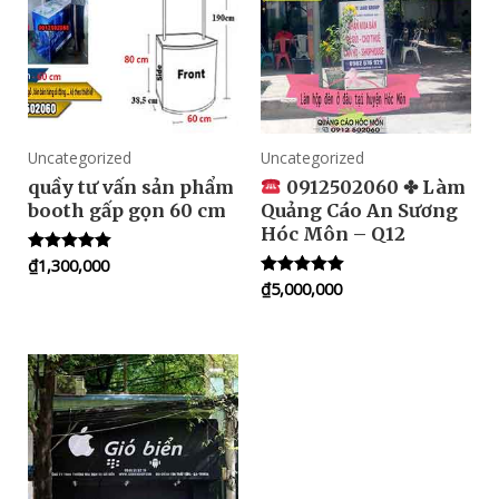
Uncategorized
Uncategorized
quầy tư vấn sản phẩm
0912502060 ✤ Làm
booth gấp gọn 60 cm
Quảng Cáo An Sương
Hóc Môn – Q12
₫
1,300,000
Rated
5.00
₫
5,000,000
Rated
out of 5
5.00
out of 5