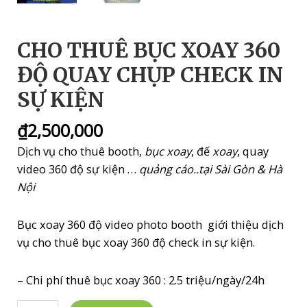
CHO THUÊ BỤC XOAY 360
ĐỘ QUAY CHỤP CHECK IN
SỰ KIỆN
₫
2,500,000
Dịch vụ cho thuê booth,
bục xoay
, đế
xoay
, quay
video 360 độ sự kiện …
quảng cáo..tại Sài Gòn & Hà
Nội
Bục xoay 360 độ video photo booth giới thiệu dịch
vụ cho thuê bục xoay 360 độ check in sự kiện.
– Chi phí thuê bục xoay 360 : 2.5 triệu/ngày/24h