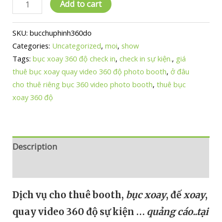
CHO
Add to cart
THUÊ
BỤC
SKU:
bucchuphinh360do
XOAY
Categories:
Uncategorized
,
moi
,
show
360
Tags:
bục xoay 360 độ check in
,
check in sự kiện.
,
giá
ĐỘ
thuê bục xoay quay video 360 độ photo booth
,
ở đâu
QUAY
cho thuê riêng bục 360 video photo booth
,
thuê bục
CHỤP
xoay 360 độ
CHECK
IN
SỰ
KIỆN
Description
quantity
Reviews (0)
Dịch vụ cho thuê booth,
bục xoay
, đế
xoay
,
quay video 360 độ sự kiện …
quảng cáo..tại