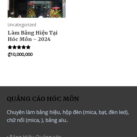
Uncategorized
Làm Bảng Hiệu Tại
Hóc Môn – 2024
₫
10,000,000
Rated
5.00
out of 5
QUẢNG CÁO HÓC MÔN
Chuyên làm bảng hiệu, hộp đèn (mica, bạt, đèn led),
chữ nổi (mica, ), bảng alu..
• Bảng Hiệu Quảng cáo