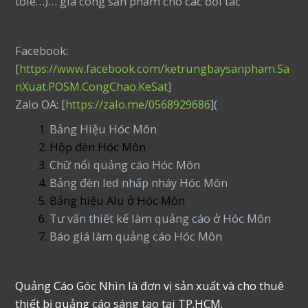
tole…)… gia công sản phẩm cho các đối tác
Facebook:
[
https://www.facebook.com/ketrungbaysanpham.Sa
nXuat.POSM.CongChao.KeSat
]
Zalo OA: [
https://zalo.me/0568929686
](
Bảng Hiệu Hóc Môn
Hộp đèn Hóc Môn
Chữ nổi quảng cáo Hóc Môn
Bảng đèn led nhấp nháy Hóc Môn
Bảng hiệu Alu ở Hóc Môn
Tư vấn thiết kế làm quảng cáo ở Hóc Môn
Báo giá làm quảng cáo Hóc Môn
Quảng Cáo Góc Nhìn là đơn vị sản xuất và cho thuê
thiết bị quảng cáo sáng tạo tại TP.HCM.