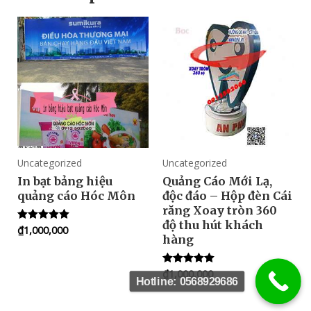
Uncategorized
Uncategorized
In bạt bảng hiệu
Quảng Cáo Mới Lạ,
quảng cáo Hóc Môn
độc đáo – Hộp đèn Cái
răng Xoay tròn 360
độ thu hút khách
₫
1,000,000
Rated
hàng
5.00
out of 5
₫
1,000,000
Rated
Hotline: 0568929686
5.00
out of 5