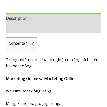
–
Khi
thế
Description
giới
Reviews (0)
vật
lý
và
Contents
[
hide
]
thế
giới
Trong nhiều năm, doanh nghiệp thường tách biệt
số
hai hoạt động:
hợp
nhất
Marketing Online
và
Marketing Offline
.
thành
một
Website hoạt động riêng.
trải
nghiệm
Mạng xã hội hoạt động riêng.
thương