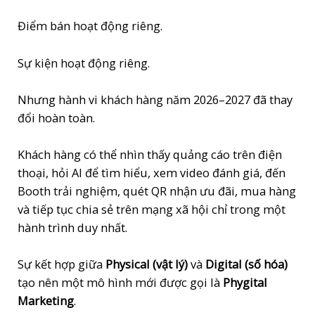
hiệu
|
Điểm bán hoạt động riêng.
Kiot
Xe
Sự kiện hoạt động riêng.
Đẩy
Bán
Nhưng hành vi khách hàng năm 2026–2027 đã thay
Hàng
đổi hoàn toàn.
Sài
Gòn
Khách hàng có thể nhìn thấy quảng cáo trên điện
quantity
thoại, hỏi AI để tìm hiểu, xem video đánh giá, đến
Booth trải nghiệm, quét QR nhận ưu đãi, mua hàng
và tiếp tục chia sẻ trên mạng xã hội chỉ trong một
hành trình duy nhất.
Sự kết hợp giữa
Physical (vật lý)
và
Digital (số hóa)
tạo nên một mô hình mới được gọi là
Phygital
Marketing
.