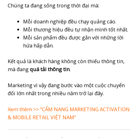
Chúng ta đang sống trong thời đại mà:
giai
đoạn
Mỗi doanh nghiệp đều chạy quảng cáo.
2026–
Mỗi thương hiệu đều tự nhận mình tốt nhất.
2027
Mỗi sản phẩm đều được gắn với những lời
|
hứa hấp dẫn.
Kiot
Xe
Kết quả là khách hàng không còn thiếu thông tin,
Đẩy
mà đang
quá tải thông tin
.
Bán
Hàng
Marketing vì vậy đang bước vào một cuộc chuyển
Sài
đổi lớn nhất trong nhiều năm trở lại đây.
Gòn
quantity
Xem thêm >> “C
ẨM NANG MARKETING ACTIVATION
& MOBILE RETAIL VIỆT NAM”