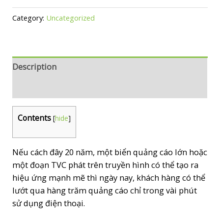
Vì
Category:
Uncategorized
sao
khách
hàng
không
Description
còn
Reviews (0)
tin
quảng
cáo
Contents
[
hide
]
và
Marketing
Nếu cách đây 20 năm, một biển quảng cáo lớn hoặc
Activation
một đoạn TVC phát trên truyền hình có thể tạo ra
trở
hiệu ứng mạnh mẽ thì ngày nay, khách hàng có thể
thành
lướt qua hàng trăm quảng cáo chỉ trong vài phút
xu
sử dụng điện thoại.
hướng
của