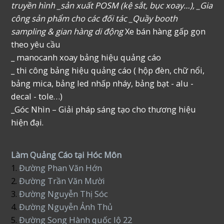
truyền hình _sản xuất POSM (kệ sắt, bục xoay…), _Gia
công sản phẩm cho các đối tác _Quầy booth
sampling & gian hàng di động
Xe bán hàng gấp gọn
theo yêu cầu
_ manocanh xoay bảng hiệu quảng cáo
_ thi công bảng hiệu quảng cáo ( hộp đèn, chữ nổi,
bảng mica, bảng led nhấp nháy, bảng bạt - alu -
decal - tole…)
_Góc Nhìn – Giải pháp sáng tạo cho thương hiệu
hiện đại.
Làm Quảng Cáo tại Hóc Môn
1.
Đường Phan Văn Hớn
2.
Đường Trần Văn Mười
3.
Đường Nguyễn Thị Sóc
4.
Đường Nguyễn Ảnh Thủ
5.
Đường Song Hành quốc lộ 22