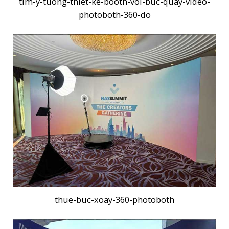
tim-y-tuong-thiet-ke-booth-voi-buc-quay-video-
photoboth-360-do
thue-buc-xoay-360-photoboth