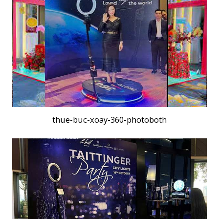
thue-buc-xoay-360-photoboth