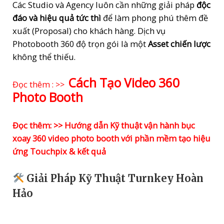
Các Studio và Agency luôn cần những giải pháp
độc
Kiện
đáo và hiệu quả tức thì
để làm phong phú thêm đề
Cho
xuất (Proposal) cho khách hàng. Dịch vụ
Agency
Photobooth 360 độ trọn gói là một
Asset chiến lược
Sáng
không thể thiếu.
Tạo
quantity
Cách Tạo Video 360
Đọc thêm : >>
Photo Booth
Đọc thêm: >> Hướng dẫn Kỹ thuật vận hành bục
xoay 360 video photo booth với phần mềm tạo hiệu
ứng Touchpix & kết quả
Giải Pháp Kỹ Thuật Turnkey Hoàn
Hảo