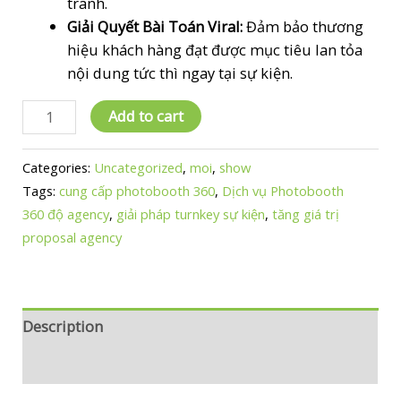
tranh.
Giải Quyết Bài Toán Viral:
Đảm bảo thương
hiệu khách hàng đạt được mục tiêu lan tỏa
nội dung tức thì ngay tại sự kiện.
Dịch
Add to cart
Vụ
Photobooth
Categories:
Uncategorized
,
moi
,
show
360
Tags:
cung cấp photobooth 360
,
Dịch vụ Photobooth
Độ
360 độ agency
,
giải pháp turnkey sự kiện
,
tăng giá trị
Trọn
proposal agency
Gói
–
Nâng
Cao
Description
Đề
Reviews (0)
Xuất
Sự