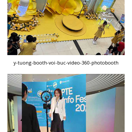
y-tuong-booth-voi-buc-video-360-photobooth