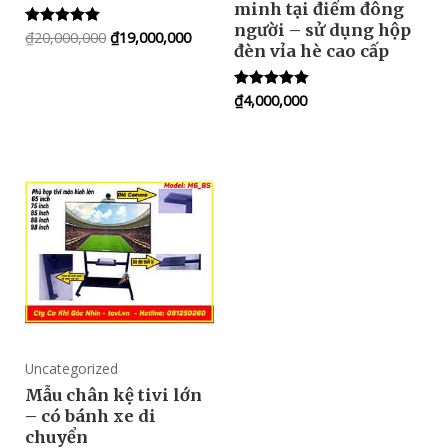
minh tại điểm đông
người – sử dụng hộp
₫
20,000,000
₫
19,000,000
Rated
đèn vỉa hè cao cấp
5.00
out of 5
₫
4,000,000
Rated
5.00
out of 5
Uncategorized
Mẫu chân kệ tivi lớn
– có bánh xe di
chuyển