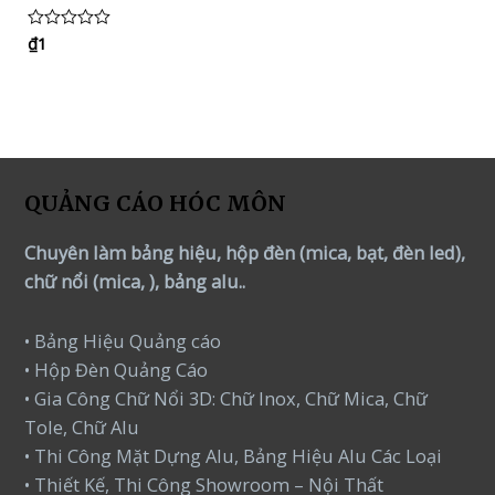
₫
1
Rated
0
out
of
5
QUẢNG CÁO HÓC MÔN
Chuyên làm bảng hiệu, hộp đèn (mica, bạt, đèn led),
chữ nổi (mica, ), bảng alu..
• Bảng Hiệu Quảng cáo
• Hộp Đèn Quảng Cáo
• Gia Công Chữ Nổi 3D: Chữ Inox, Chữ Mica, Chữ
Tole, Chữ Alu
• Thi Công Mặt Dựng Alu, Bảng Hiệu Alu Các Loại
• Thiết Kế, Thi Công Showroom – Nội Thất