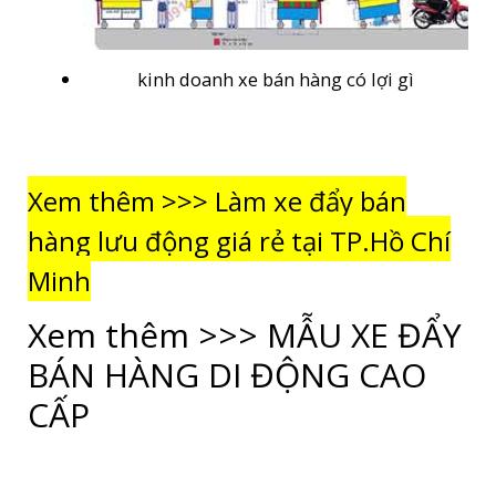
kinh doanh xe bán hàng có lợi gì
Xem thêm >>> Làm xe đẩy bán
hàng lưu động giá rẻ tại TP.Hồ Chí
Minh
Xem thêm >>> MẪU XE ĐẨY
BÁN HÀNG DI ĐỘNG CAO
CẤP