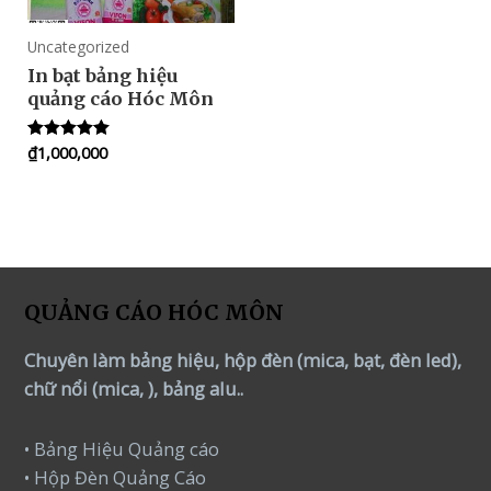
Uncategorized
In bạt bảng hiệu
quảng cáo Hóc Môn
₫
1,000,000
Rated
5.00
out of 5
QUẢNG CÁO HÓC MÔN
Chuyên làm bảng hiệu, hộp đèn (mica, bạt, đèn led),
chữ nổi (mica, ), bảng alu..
• Bảng Hiệu Quảng cáo
• Hộp Đèn Quảng Cáo