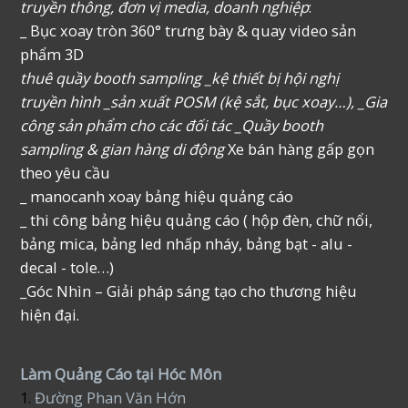
truyền thông, đơn vị media, doanh nghiệp
:
_ Bục xoay tròn 360° trưng bày & quay video sản
phẩm 3D
thuê quầy booth sampling _kệ thiết bị hội nghị
truyền hình _sản xuất POSM (kệ sắt, bục xoay…), _Gia
công sản phẩm cho các đối tác _Quầy booth
sampling & gian hàng di động
Xe bán hàng gấp gọn
theo yêu cầu
_ manocanh xoay bảng hiệu quảng cáo
_ thi công bảng hiệu quảng cáo ( hộp đèn, chữ nổi,
bảng mica, bảng led nhấp nháy, bảng bạt - alu -
decal - tole…)
_Góc Nhìn – Giải pháp sáng tạo cho thương hiệu
hiện đại.
Làm Quảng Cáo tại Hóc Môn
1.
Đường Phan Văn Hớn