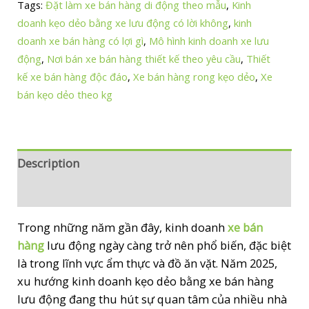
Tags:
Đặt làm xe bán hàng di động theo mẫu
,
Kinh
Bán
doanh kẹo dẻo bằng xe lưu động có lời không
,
kinh
Hàng
doanh xe bán hàng có lợi gì
,
Mô hình kinh doanh xe lưu
Kẹo
động
,
Nơi bán xe bán hàng thiết kế theo yêu cầu
,
Thiết
Dẻo
kế xe bán hàng độc đáo
,
Xe bán hàng rong kẹo dẻo
,
Xe
–
bán kẹo dẻo theo kg
Xu
Hướng
Kinh
Doanh
Description
Mới
Reviews (0)
Năm
2025
Trong những năm gần đây, kinh doanh
xe bán
quantity
hàng
lưu động ngày càng trở nên phổ biến, đặc biệt
là trong lĩnh vực ẩm thực và đồ ăn vặt. Năm 2025,
xu hướng kinh doanh kẹo dẻo bằng xe bán hàng
lưu động đang thu hút sự quan tâm của nhiều nhà