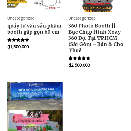
Uncategorized
Uncategorized
quầy tư vấn sản phẩm
360 Photo Booth ||
booth gấp gọn 60 cm
Bục Chụp Hình Xoay
360 Độ. Tại TP.HCM
(Sài Gòn) – Bán & Cho
₫
1,300,000
Rated
Thuê
5.00
out of 5
₫
2,500,000
Rated
5.00
out of 5