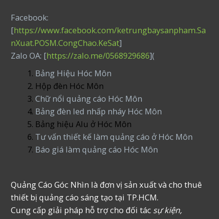
Facebook:
[
https://www.facebook.com/ketrungbaysanpham.Sa
nXuat.POSM.CongChao.KeSat
]
Zalo OA: [
https://zalo.me/0568929686
](
Bảng Hiệu Hóc Môn
Hộp đèn Hóc Môn
Chữ nổi quảng cáo Hóc Môn
Bảng đèn led nhấp nháy Hóc Môn
Bảng hiệu Alu ở Hóc Môn
Tư vấn thiết kế làm quảng cáo ở Hóc Môn
Báo giá làm quảng cáo Hóc Môn
Quảng Cáo Góc Nhìn là đơn vị sản xuất và cho thuê
thiết bị quảng cáo sáng tạo tại TP.HCM.
Cung cấp giải pháp hỗ trợ cho đối tác
sự kiện,