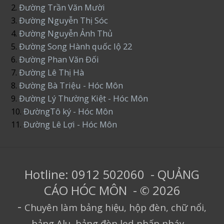
2.
Đường Trần Văn Mười
3.
Đường Nguyễn Thị Sóc
4.
Đường Nguyễn Ảnh Thủ
5.
Đường Song Hành quốc lộ 22
6.
Đường Phan Văn Đối
7.
Đường Lê Thị Hà
8.
Đường Bà Triệu - Hóc Môn
9.
Đường Lý Thường Kiệt - Hóc Môn
10.
ĐườngTô ký - Hóc Môn
11.
Đường Lê Lợi - Hóc Môn
Hotline: 0912 502060 - QUẢNG
CÁO HÓC MÔN - © 2026
-
Chuyên làm bảng hiệu, hộp đèn, chữ nổi,
bảng Alu, bảng đèn led nhấp nháy...