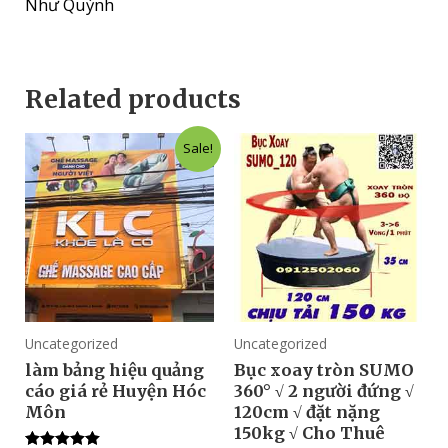
Như Quỳnh
Related products
Sale!
Uncategorized
Uncategorized
làm bảng hiệu quảng
Bục xoay tròn SUMO
cáo giá rẻ Huyện Hóc
360° √ 2 người đứng √
Môn
120cm √ đặt nặng
150kg √ Cho Thuê