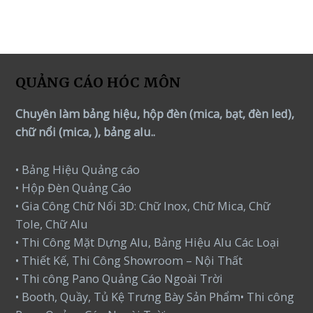
of
5
QUẢNG CÁO HÓC MÔN
Chuyên làm bảng hiệu, hộp đèn (mica, bạt, đèn led),
chữ nổi (mica, ), bảng alu..
• Bảng Hiệu Quảng cáo
• Hộp Đèn Quảng Cáo
• Gia Công Chữ Nổi 3D: Chữ Inox, Chữ Mica, Chữ
Tole, Chữ Alu
• Thi Công Mặt Dựng Alu, Bảng Hiệu Alu Các Loại
• Thiết Kế, Thi Công Showroom – Nội Thất
• Thi công Pano Quảng Cáo Ngoài Trời
• Booth, Quầy, Tủ Kệ Trưng Bày Sản Phẩm• Thi công