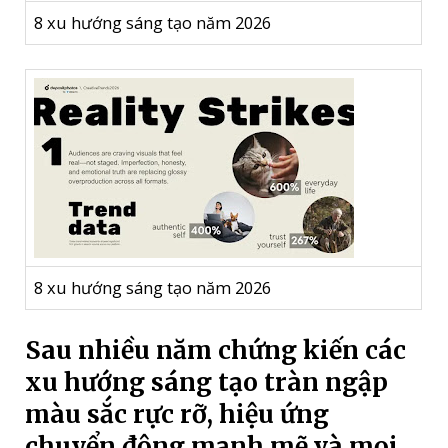
hoa
8 xu hướng sáng tạo năm 2026
lá
trở
thành
ẩn
dụ
thị
giác
về
sự
chữa
8 xu hướng sáng tạo năm 2026
lành
quantity
Sau nhiều năm chứng kiến các
xu hướng sáng tạo tràn ngập
màu sắc rực rỡ, hiệu ứng
chuyển động mạnh mẽ và mọi