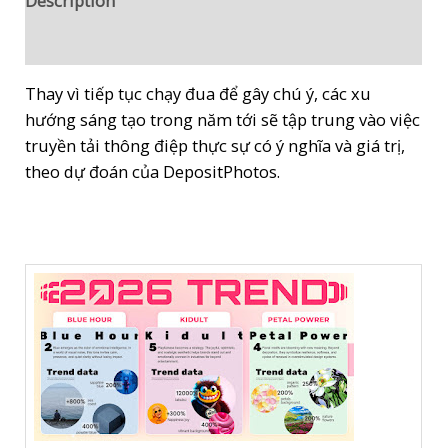
Description
năm
Reviews (0)
2026:
Màu
Thay vì tiếp tục chạy đua để gây chú ý, các xu
xanh
hướng sáng tạo trong năm tới sẽ tập trung vào việc
dương
truyền tải thông điệp thực sự có ý nghĩa và giá trị,
được
theo dự đoán của DepositPhotos.
thương
hiệu
tận
dụng
để
xây
dựng
lòng
tin;
Hoạ
tiết