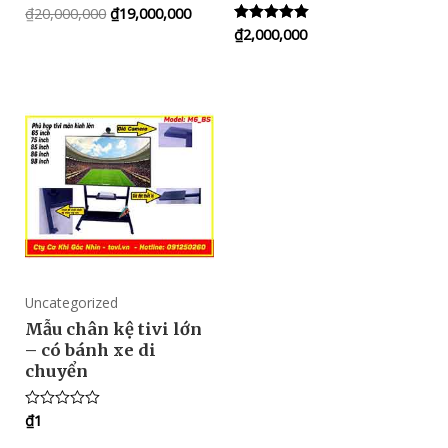
₫
20,000,000
₫
19,000,000
Rated
5.00
₫
2,000,000
Rated
out of 5
5.00
out of 5
Uncategorized
Mẫu chân kệ tivi lớn
– có bánh xe di
chuyển
₫
1
Rated
0
out