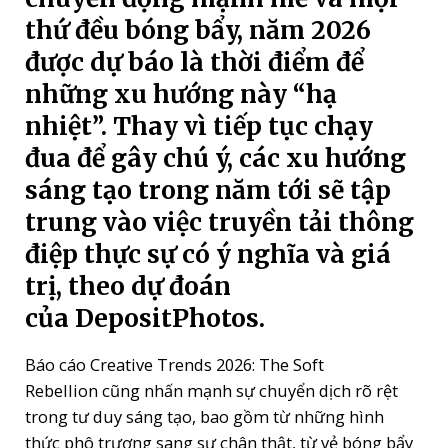
thứ đều bóng bẩy, năm 2026
được dự báo là thời điểm để
những xu hướng này “hạ
nhiệt”. Thay vì tiếp tục chạy
đua để gây chú ý, các xu hướng
sáng tạo trong năm tới sẽ tập
trung vào việc truyền tải thông
điệp thực sự có ý nghĩa và giá
trị, theo dự đoán
của
DepositPhotos
.
Báo cáo
Creative Trends 2026: The Soft
Rebellion
cũng nhấn mạnh sự chuyển dịch rõ rệt
trong tư duy sáng tạo, bao gồm từ những hình
thức phô trương sang sự chân thật, từ vẻ bóng bẩy