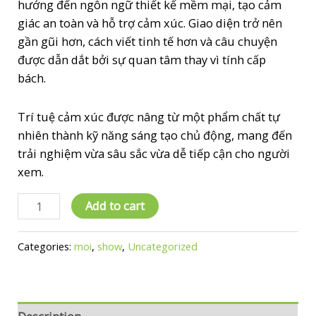
hướng đến ngôn ngữ thiết kế mềm mại, tạo cảm
giác an toàn và hỗ trợ cảm xúc. Giao diện trở nên
gần gũi hơn, cách viết tinh tế hơn và câu chuyện
được dẫn dắt bởi sự quan tâm thay vì tính cấp
bách.
Trí tuệ cảm xúc được nâng từ một phẩm chất tự
nhiên thành kỹ năng sáng tạo chủ động, mang đến
trải nghiệm vừa sâu sắc vừa dễ tiếp cận cho người
xem.
Dự
Add to cart
đoán
8
Categories:
moi
,
show
,
Uncategorized
xu
hướng
sáng
tạo