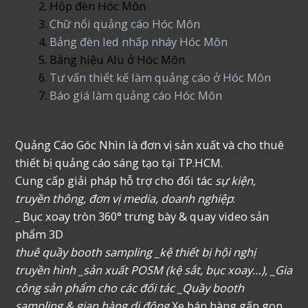
Hộp đèn Hóc Môn
Chữ nổi quảng cáo Hóc Môn
Bảng đèn led nhấp nháy Hóc Môn
Bảng hiệu Alu ở Hóc Môn
Tư vấn thiết kế làm quảng cáo ở Hóc Môn
Báo giá làm quảng cáo Hóc Môn
Quảng Cáo Góc Nhìn là đơn vị sản xuất và cho thuê
thiết bị quảng cáo sáng tạo tại TP.HCM.
Cung cấp giải pháp hỗ trợ cho đối tác
sự kiện,
truyền thông, đơn vị media, doanh nghiệp
:
_ Bục xoay tròn 360° trưng bày & quay video sản
phẩm 3D
thuê quầy booth sampling _kệ thiết bị hội nghị
truyền hình _sản xuất POSM (kệ sắt, bục xoay…), _Gia
công sản phẩm cho các đối tác _Quầy booth
sampling & gian hàng di động
Xe bán hàng gấp gọn