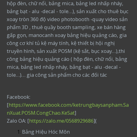
hộp đèn, chữ nổi, bảng mica, bảng led nhấp nháy,
bảng bạt - alu -decal - tole…), sản xuất cho thuê bục
xoay tròn 360 độ video photobooth -quay video sản
phẩm 3D , thuê quầy booth sampling, xe bán hàng
gấp gọn, manocanh xoay bảng hiệu quảng cáo, gia
công cơ khí tủ kệ máy tính, kệ thiết bị hội nghị
truyền hình, sản xuất POSM (kệ sắt, bục xoay…),thi
công bảng hiệu quảng cáo ( hộp đèn, chữ nổi, bảng
mica, bảng led nhấp nháy, bảng bạt - alu -decal -
tole…)… gia công sản phẩm cho các đối tác
Facebook:
[
https://www.facebook.com/ketrungbaysanpham.Sa
nXuat.POSM.CongChao.KeSat
]
Zalo OA: [
https://zalo.me/0568929686
](
Bảng Hiệu Hóc Môn