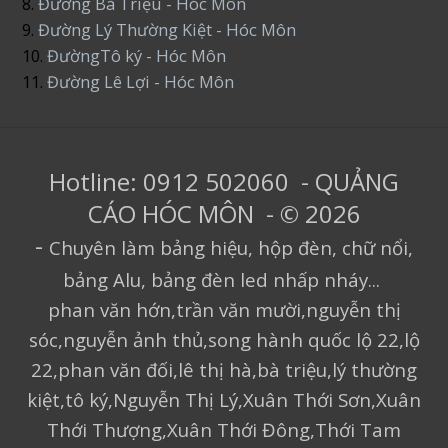
8.
Đường Bà Triệu - Hóc Môn
9.
Đường Lý Thường Kiệt - Hóc Môn
10.
ĐườngTô ký - Hóc Môn
11.
Đường Lê Lợi - Hóc Môn
Hotline: 0912 502060 - QUẢNG
CÁO HÓC MÔN - © 2026
-
Chuyên làm bảng hiệu, hộp đèn, chữ nổi,
bảng Alu, bảng đèn led nhấp nháy...
phan văn hớn,trần văn mười,nguyễn thị
sóc,nguyễn ảnh thủ,song hành quốc lộ 22,lộ
22,phan văn đối,lê thị hà,bà triệu,lý thường
kiệt,tô ký,Nguyễn Thị Lý,Xuân Thới Sơn,Xuân
Thới Thượng,Xuân Thới Đông,Thới Tam