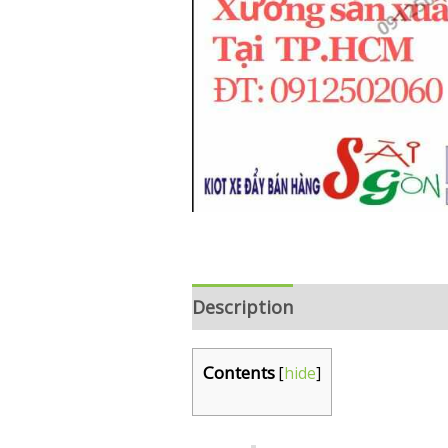
Description
Reviews (0)
Contents
[
hide
]