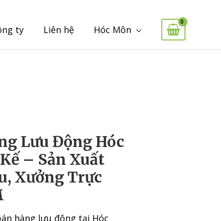
ông ty
Liên hệ
Hóc Môn
ng Lưu Động Hóc
 Kế – Sản Xuất
u, Xưởng Trực
M
bán hàng lưu động tại Hóc