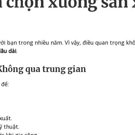
n chọn xưởng sản 
?
ới bạn trong nhiều năm. Vì vậy, điều quan trọng khô
lâu dài
.
 Không qua trung gian
 để:
xuất.
ỹ thuật.