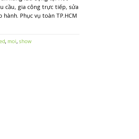
u cầu, gia công trực tiếp, sửa
o hành. Phục vụ toàn TP.HCM
ed
,
moi
,
show