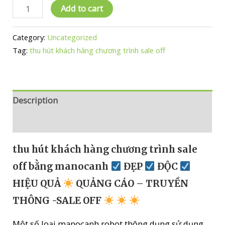
thu
Add to cart
hút
khách
Category:
Uncategorized
hàng
Tag:
thu hút khách hàng chương trình sale off
chương
trình
sale
off
Description
bằng
Reviews (0)
manocanh
ĐẸP
thu hút khách hàng chương trình sale
off bằng manocanh
ĐẸP
ĐỘC
ĐỘC
HIỆU QUẢ
QUẢNG CÁO – TRUYỀN
THÔNG -SALE OFF
HIỆU
QUẢ
Một số loại manocanh robot thông dụng sử dụng