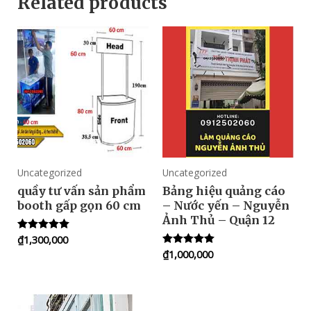
Related products
Uncategorized
Uncategorized
quầy tư vấn sản phẩm
Bảng hiệu quảng cáo
booth gấp gọn 60 cm
– Nước yến – Nguyễn
Ảnh Thủ – Quận 12
₫
1,300,000
Rated
5.00
₫
1,000,000
Rated
out of 5
5.00
out of 5