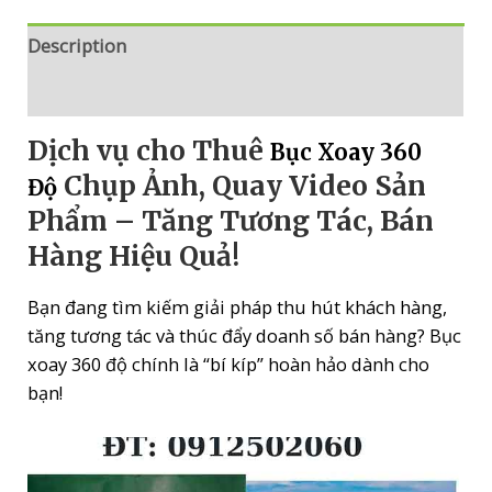
-
Tăng
Description
Tương
Reviews (0)
Tác,
Bán
Dịch vụ cho Thuê
Bục Xoay 360
Hàng
Hiệu
Chụp Ảnh, Quay Video Sản
Độ
Quả!
Phẩm – Tăng Tương Tác, Bán
quantity
Hàng Hiệu Quả!
Bạn đang tìm kiếm giải pháp thu hút khách hàng,
tăng tương tác và thúc đẩy doanh số bán hàng? Bục
xoay 360 độ chính là “bí kíp” hoàn hảo dành cho
bạn!