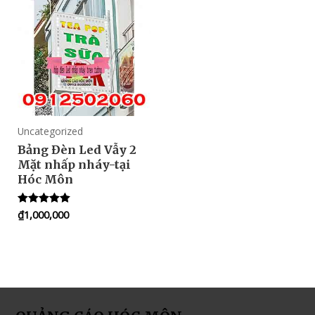
Uncategorized
Bảng Đèn Led Vẫy 2
Mặt nhấp nháy-tại
Hóc Môn
₫
1,000,000
Rated
5.00
out of 5