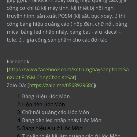
công cơ khí tủ kệ máy tính, kệ thiết bị hội nghị
truyền hình, sản xuất POSM (kệ sắt, bục xoay…),thi
công bảng hiệu quảng cáo ( hộp đèn, chữ nổi, bảng
mica, bảng led nhấp nháy, bảng bạt - alu -decal -
tole…)… gia công sản phẩm cho các đối tác
Facebook:
[
https://www.facebook.com/ketrungbaysanpham.Sa
nXuat.POSM.CongChao.KeSat
]
Zalo OA: [
https://zalo.me/0568929686
](
Bảng Hiệu Hóc Môn
Hộp đèn Hóc Môn
Chữ nổi quảng cáo Hóc Môn
Bảng đèn led nhấp nháy Hóc Môn
Bảng hiệu Alu ở Hóc Môn
Tư vấn thiết kế làm quảng cáo ở Hóc Môn