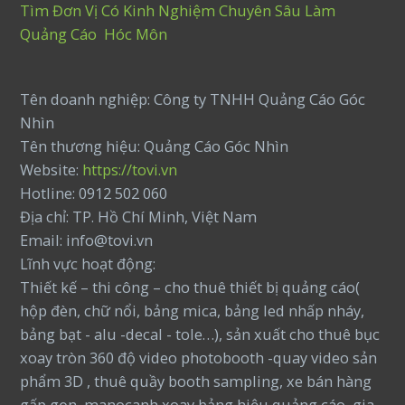
Tìm Đơn Vị Có Kinh Nghiệm Chuyên Sâu Làm
Quảng Cáo Hóc Môn
Tên doanh nghiệp: Công ty TNHH Quảng Cáo Góc
Nhìn
Tên thương hiệu: Quảng Cáo Góc Nhìn
Website:
https://tovi.vn
Hotline: 0912 502 060
Địa chỉ: TP. Hồ Chí Minh, Việt Nam
Email: info@tovi.vn
Lĩnh vực hoạt động:
Thiết kế – thi công – cho thuê thiết bị quảng cáo(
hộp đèn, chữ nổi, bảng mica, bảng led nhấp nháy,
bảng bạt - alu -decal - tole…), sản xuất cho thuê bục
xoay tròn 360 độ video photobooth -quay video sản
phẩm 3D , thuê quầy booth sampling, xe bán hàng
gấp gọn, manocanh xoay bảng hiệu quảng cáo, gia