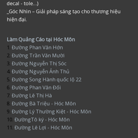
decal - tole…)
_Góc Nhìn – Giải pháp sáng tạo cho thương hiệu
hiện đại.
Làm Quảng Cáo tại Hóc Môn
1.
Đường Phan Văn Hớn
2.
Đường Trần Văn Mười
3.
Đường Nguyễn Thị Sóc
4.
Đường Nguyễn Ảnh Thủ
5.
Đường Song Hành quốc lộ 22
6.
Đường Phan Văn Đối
7.
Đường Lê Thị Hà
8.
Đường Bà Triệu - Hóc Môn
9.
Đường Lý Thường Kiệt - Hóc Môn
10.
ĐườngTô ký - Hóc Môn
11.
Đường Lê Lợi - Hóc Môn