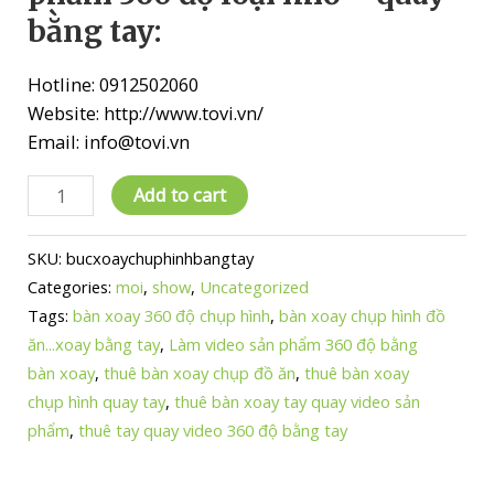
bằng tay:
Hotline: 0912502060
Website: http://www.tovi.vn/
Email: info@tovi.vn
Thuê
Add to cart
Bục
Xoay
SKU:
bucxoaychuphinhbangtay
360
Categories:
moi
,
show
,
Uncategorized
Độ
Tags:
bàn xoay 360 độ chụp hình
,
bàn xoay chụp hình đồ
Chụp
ăn...xoay bằng tay
,
Làm video sản phẩm 360 độ bằng
Ảnh,
bàn xoay
,
thuê bàn xoay chụp đồ ăn
,
thuê bàn xoay
Quay
chụp hình quay tay
,
thuê bàn xoay tay quay video sản
Video
phẩm
,
thuê tay quay video 360 độ bằng tay
Sản
Phẩm