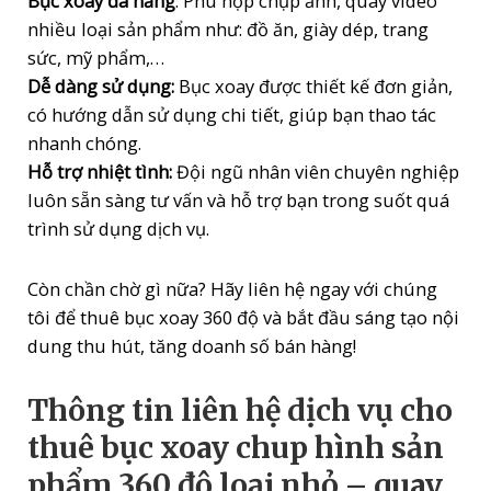
Bục xoay đa năng
: Phù hợp chụp ảnh, quay video
nhiều loại sản phẩm như: đồ ăn, giày dép, trang
sức, mỹ phẩm,…
Dễ dàng sử dụng:
Bục xoay được thiết kế đơn giản,
có hướng dẫn sử dụng chi tiết, giúp bạn thao tác
nhanh chóng.
Hỗ trợ nhiệt tình:
Đội ngũ nhân viên chuyên nghiệp
luôn sẵn sàng tư vấn và hỗ trợ bạn trong suốt quá
trình sử dụng dịch vụ.
Còn chần chờ gì nữa? Hãy liên hệ ngay với chúng
tôi để thuê bục xoay 360 độ và bắt đầu sáng tạo nội
dung thu hút, tăng doanh số bán hàng!
Thông tin liên hệ dịch vụ cho
thuê bục xoay chup hình sản
phẩm 360 độ loại nhỏ – quay