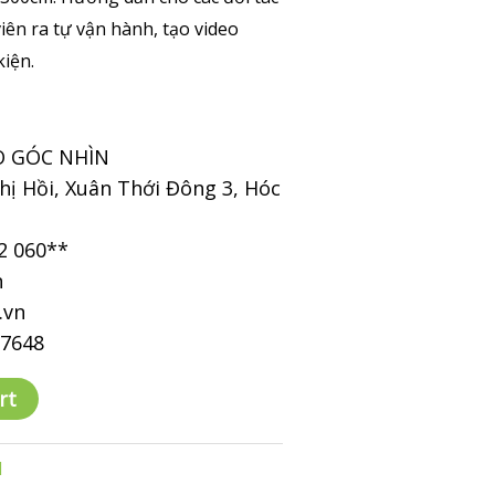
viên ra tự vận hành, tạo video
kiện.
O GÓC NHÌN
Thị Hồi, Xuân Thới Đông 3, Hóc
2 060**
n
.vn
97648
rt
d