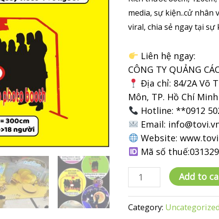
media, sự kiện..cử nhân 
viral, chia sẻ ngay tại sự 
Liên hệ ngay:
CÔNG TY QUẢNG CÁ
Địa chỉ: 84/2A Võ 
Môn, TP. Hồ Chí Minh
Hotline: **0912 50
Email: info@tovi.v
Website: www.tovi
Mã số thuế:03132
Thuê
Add to ca
bục
xoay
Category:
Uncategorize
360