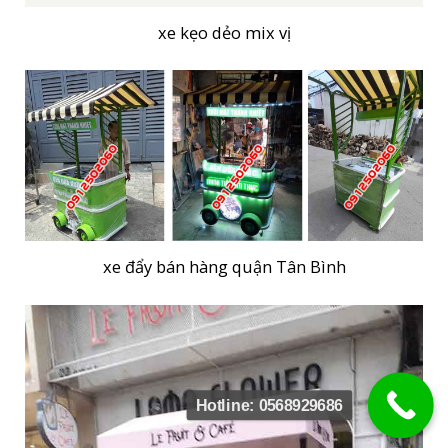
xe kẹo dẻo mix vị
xe đẩy bán hàng quận Tân Bình
Hotline: 0568929686