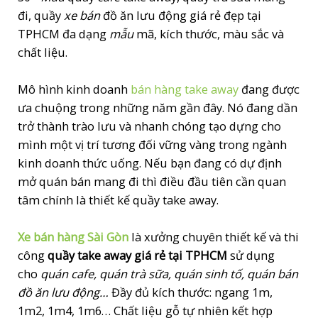
đi, quầy
xe bán
đồ ăn lưu động giá rẻ đẹp tại
TPHCM đa dạng
mẫu
mã, kích thước, màu sắc và
chất liệu.
Mô hình kinh doanh
bán hàng take away
đang được
ưa chuộng trong những năm gần đây. Nó đang dần
trở thành trào lưu và nhanh chóng tạo dựng cho
mình một vị trí tương đối vững vàng trong ngành
kinh doanh thức uống. Nếu bạn đang có dự định
mở quán bán mang đi thì điều đầu tiên cần quan
tâm chính là thiết kế quầy take away.
Xe bán hàng Sài Gòn
là xưởng chuyên thiết kế và thi
công
quầy take away giá rẻ tại TPHCM
sử dụng
cho
quán cafe, quán trà sữa, quán sinh tố, quán bán
đồ ăn lưu động…
Đầy đủ kích thước: ngang 1m,
1m2, 1m4, 1m6… Chất liệu gỗ tự nhiên kết hợp