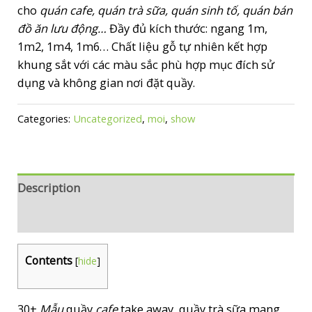
cho
quán cafe, quán trà sữa, quán sinh tố, quán bán
đồ ăn lưu động…
Đầy đủ kích thước: ngang 1m,
1m2, 1m4, 1m6… Chất liệu gỗ tự nhiên kết hợp
khung sắt với các màu sắc phù hợp mục đích sử
dụng và không gian nơi đặt quầy.
Categories:
Uncategorized
,
moi
,
show
Description
Reviews (0)
Contents
[
hide
]
30+
Mẫu
quầy
cafe
take away, quầy trà sữa mang