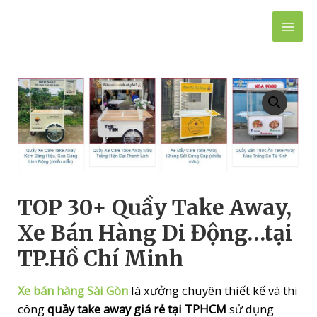
Skip
to
Mai
content
Men
TOP 30+ Quầy Take Away,
Xe Bán Hàng Di Động…tại
TP.Hồ Chí Minh
Xe bán hàng Sài Gòn
là xưởng chuyên thiết kế và thi
công
quầy take away giá rẻ tại TPHCM
sử dụng