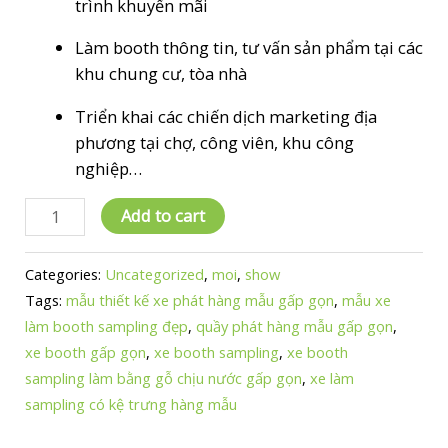
trình khuyến mãi
Làm booth thông tin, tư vấn sản phẩm tại các
khu chung cư, tòa nhà
Triển khai các chiến dịch marketing địa
phương tại chợ, công viên, khu công
nghiệp…
xe
Add to cart
booth
sampling
Categories:
Uncategorized
,
moi
,
show
phát
Tags:
mẫu thiết kế xe phát hàng mẫu gấp gọn
,
mẫu xe
hàng
làm booth sampling đẹp
,
quầy phát hàng mẫu gấp gọn
,
mẫu
xe booth gấp gọn
,
xe booth sampling
,
xe booth
quantity
sampling làm bằng gỗ chịu nước gấp gọn
,
xe làm
sampling có kệ trưng hàng mẫu