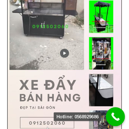
Hotline: 0568929686