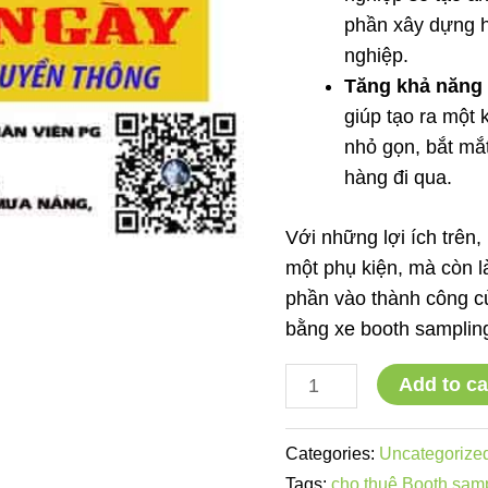
phần xây dựng 
nghiệp.
Tăng khả năng 
giúp tạo ra một
nhỏ gọn, bắt mắt
hàng đi qua.
Với những lợi ích trên
một phụ kiện, mà còn l
phần vào thành công c
bằng xe booth sampling
xe
Add to ca
booth
sampling,
Categories:
Uncategorize
xe
Tags:
cho thuê Booth sam