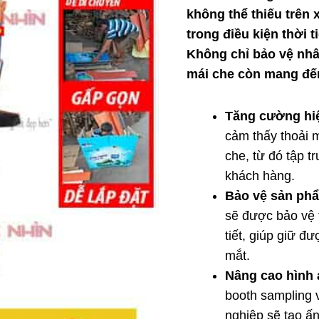
không thể thiếu trên 
trong điều kiện thời t
Không chỉ bảo vệ nh
mái che còn mang đến
Tăng cường hiệ
cảm thấy thoải 
che, từ đó tập t
khách hàng.
Bảo vệ sản ph
sẽ được bảo vệ t
tiết, giúp giữ đ
mắt.
Nâng cao hình 
booth sampling 
nghiệp sẽ tạo ấ