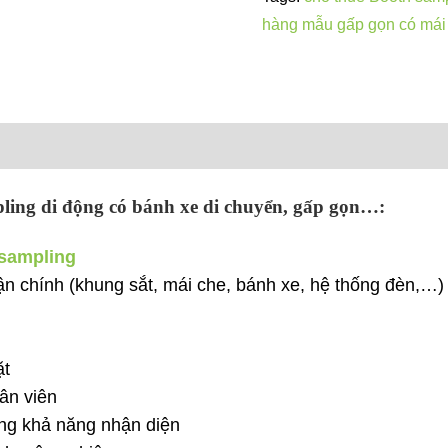
quảng
hàng mẫu gấp gọn có mái
cáo
di
động,
xe
phát
hàng
pling di động có bánh xe di chuyển, gấp gọn…:
mẫu,
có
 sampling
mái
ận chính (khung sắt, mái che, bánh xe, hệ thống đèn,…)
che
nắng
mưa
ặt
cho
ân viên
PG,
ng khả năng nhận diện
PB