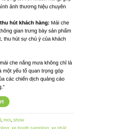
hình ảnh thương hiệu chuyên
thu hút khách hàng:
Mái che
 không gian trưng bày sản phẩm
, thu hút sự chú ý của khách
, mái che nắng mưa không chỉ là
à một yếu tố quan trọng góp
ủa các chiến dịch quảng cáo
.”
rt
d
,
moi
,
show
pling
,
xe booth sampling
,
xe phát