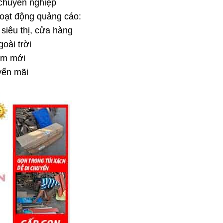
 chuyên nghiệp
quantity
oạt động quảng cáo:
siêu thị, cửa hàng
oài trời
ẩm mới
yến mãi