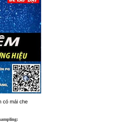
n có mái che
 sampling: