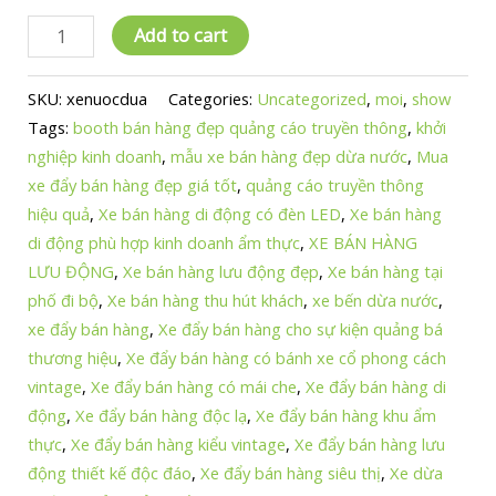
Xe
Add to cart
Đẩy
Bán
SKU:
xenuocdua
Categories:
Uncategorized
,
moi
,
show
Hàng
Tags:
booth bán hàng đẹp quảng cáo truyền thông
,
khởi
"Xe
nghiệp kinh doanh
,
mẫu xe bán hàng đẹp dừa nước
,
Mua
Dừa
xe đẩy bán hàng đẹp giá tốt
,
quảng cáo truyền thông
Nước"
hiệu quả
,
Xe bán hàng di động có đèn LED
,
Xe bán hàng
-
di động phù hợp kinh doanh ẩm thực
,
XE BÁN HÀNG
Thiết
LƯU ĐỘNG
,
Xe bán hàng lưu động đẹp
,
Xe bán hàng tại
Kế
phố đi bộ
,
Xe bán hàng thu hút khách
,
xe bến dừa nước
,
Độc
xe đẩy bán hàng
,
Xe đẩy bán hàng cho sự kiện quảng bá
Đáo,
thương hiệu
,
Xe đẩy bán hàng có bánh xe cổ phong cách
Hút
vintage
,
Xe đẩy bán hàng có mái che
,
Xe đẩy bán hàng di
Mắt,
động
,
Xe đẩy bán hàng độc lạ
,
Xe đẩy bán hàng khu ẩm
Thu
thực
,
Xe đẩy bán hàng kiểu vintage
,
Xe đẩy bán hàng lưu
Hút
động thiết kế độc đáo
,
Xe đẩy bán hàng siêu thị
,
Xe dừa
Khách