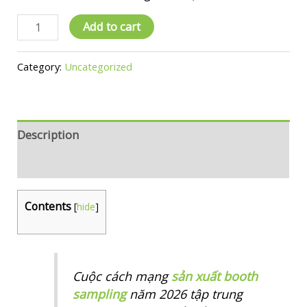
xtbs_3
Add to cart
Kỹ
thuật
Category:
Uncategorized
sản
xuất
Booth
2026:
Description
Gấp
Reviews (0)
gọn,
Module
và
Contents
[
hide
]
Thách
thức
vật
liệu
Cuộc cách mạng
sản xuất booth
mới
sampling
năm 2026 tập trung