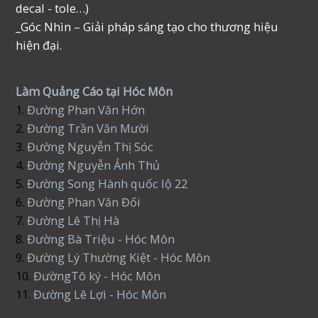
decal - tole…)
_Góc Nhìn – Giải pháp sáng tạo cho thương hiệu
hiện đại.
Làm Quảng Cáo tại Hóc Môn
1.
Đường Phan Văn Hớn
2.
Đường Trần Văn Mười
3.
Đường Nguyễn Thị Sóc
4.
Đường Nguyễn Ảnh Thủ
5.
Đường Song Hành quốc lộ 22
6.
Đường Phan Văn Đối
7.
Đường Lê Thị Hà
8.
Đường Bà Triệu - Hóc Môn
9.
Đường Lý Thường Kiệt - Hóc Môn
10.
ĐườngTô ký - Hóc Môn
11.
Đường Lê Lợi - Hóc Môn