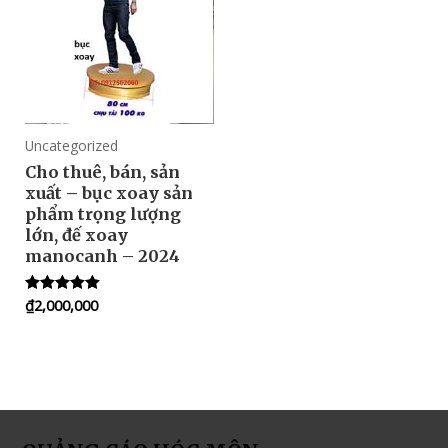
Uncategorized
Cho thuê, bán, sản
xuất – bục xoay sản
phẩm trọng lượng
lớn, đế xoay
manocanh – 2024
₫
2,000,000
Rated
5.00
out of 5