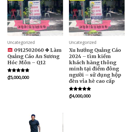
Uncategorized
Uncategorized
0912502060 ✤ Làm
Xu hướng Quảng Cáo
Quảng Cáo An Sương
2024 – tìm kiếm
Hóc Môn – Q12
khách hàng thông
minh tại điểm đông
người – sử dụng hộp
₫
5,000,000
Rated
đèn vỉa hè cao cấp
5.00
out of 5
₫
4,000,000
Rated
5.00
out of 5