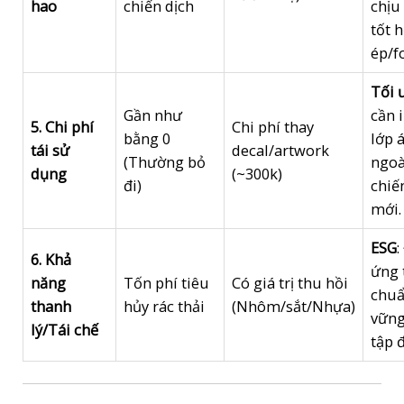
hao
chiến dịch
chịu
tốt 
ép/f
Tối 
Gần như
cần i
5. Chi phí
Chi phí thay
bằng 0
lớp 
tái sử
decal/artwork
(Thường bỏ
ngoà
dụng
(~300k)
đi)
chiế
mới.
ESG
:
6. Khả
ứng 
năng
Tốn phí tiêu
Có giá trị thu hồi
chuẩ
thanh
hủy rác thải
(Nhôm/sắt/Nhựa)
vững
lý/Tái chế
tập 