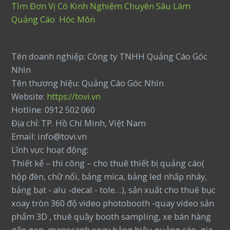
Tìm Đơn Vị Có Kinh Nghiệm Chuyên Sâu Làm
Quảng Cáo Hóc Môn
Tên doanh nghiệp: Công ty TNHH Quảng Cáo Góc
Nhìn
Tên thương hiệu: Quảng Cáo Góc Nhìn
Website:
https://tovi.vn
Hotline: 0912 502 060
Địa chỉ: TP. Hồ Chí Minh, Việt Nam
Email: info@tovi.vn
Lĩnh vực hoạt động:
Thiết kế – thi công – cho thuê thiết bị quảng cáo(
hộp đèn, chữ nổi, bảng mica, bảng led nhấp nháy,
bảng bạt - alu -decal - tole…), sản xuất cho thuê bục
xoay tròn 360 độ video photobooth -quay video sản
phẩm 3D , thuê quầy booth sampling, xe bán hàng
gấp gọn, manocanh xoay bảng hiệu quảng cáo, gia