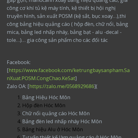
công cơ khí tủ kệ máy tính, kệ thiết bị hội nghị
truyền hình, sản xuất POSM (kệ sắt, bục xoay…),thi
công bảng hiệu quảng cáo ( hộp đèn, chữ nổi, bảng
mica, bảng led nhấp nháy, bảng bạt - alu -decal -
tole…)… gia công sản phẩm cho các đối tác
Facebook:
[
https://www.facebook.com/ketrungbaysanpham.Sa
nXuat.POSM.CongChao.KeSat
]
Zalo OA: [
https://zalo.me/0568929686
](
Bảng Hiệu Hóc Môn
Hộp đèn Hóc Môn
Chữ nổi quảng cáo Hóc Môn
Bảng đèn led nhấp nháy Hóc Môn
Bảng hiệu Alu ở Hóc Môn
Tư vấn thiết kế làm quảng cáo ở Hóc Môn