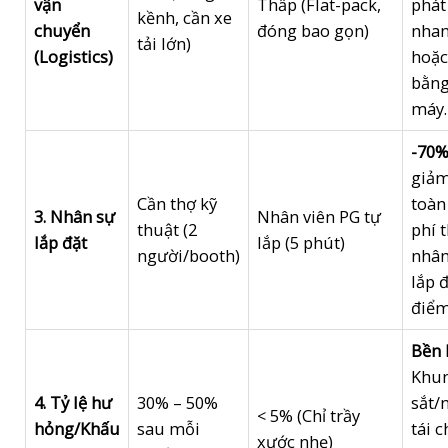
vận
Thấp (Flat-pack,
phát
kềnh, cần xe
chuyển
đóng bao gọn)
nha
tải lớn)
(Logistics)
hoặc
bằng
máy.
-70
giả
Cần thợ kỹ
toàn
3. Nhân sự
Nhân viên PG tự
thuật (2
phí 
lắp đặt
lắp (5 phút)
người/booth)
nhân
lắp đ
điểm
Bền 
Khu
4. Tỷ lệ hư
30% – 50%
sắt/
< 5% (Chỉ trầy
hỏng/Khấu
sau mỗi
tái c
xước nhẹ)