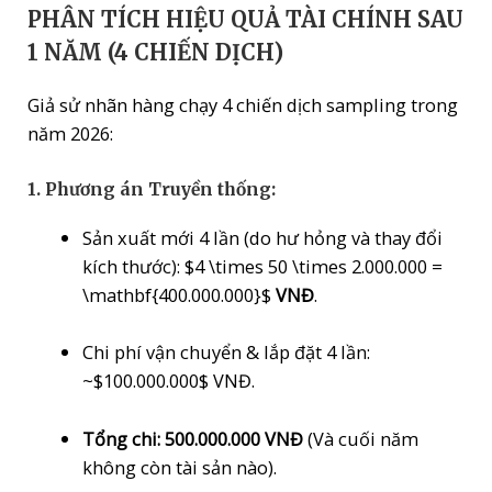
PHÂN TÍCH HIỆU QUẢ TÀI CHÍNH SAU
1 NĂM (4 CHIẾN DỊCH)
Giả sử nhãn hàng chạy 4 chiến dịch sampling trong
năm 2026:
1. Phương án Truyền thống:
Sản xuất mới 4 lần (do hư hỏng và thay đổi
kích thước):
$4 \times 50 \times 2.000.000 =
\mathbf{400.000.000}$
VNĐ
.
Chi phí vận chuyển & lắp đặt 4 lần:
~
$100.000.000$
VNĐ.
Tổng chi: 500.000.000 VNĐ
(Và cuối năm
không còn tài sản nào).