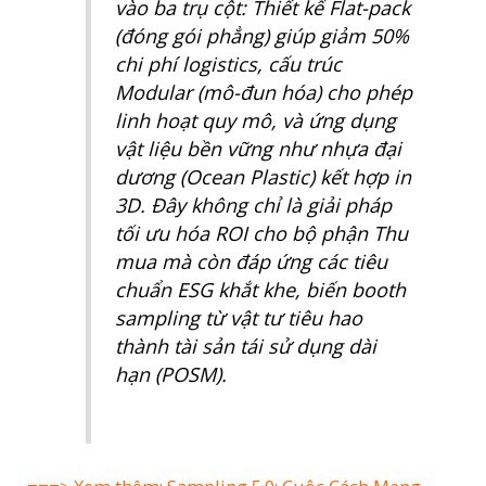
quantity
vào ba trụ cột: Thiết kế Flat-pack
(đóng gói phẳng) giúp giảm 50%
chi phí logistics, cấu trúc
Modular (mô-đun hóa) cho phép
linh hoạt quy mô, và ứng dụng
vật liệu bền vững như nhựa đại
dương (Ocean Plastic) kết hợp in
3D. Đây không chỉ là giải pháp
tối ưu hóa ROI cho bộ phận Thu
mua mà còn đáp ứng các tiêu
chuẩn ESG khắt khe, biến booth
sampling từ vật tư tiêu hao
thành tài sản tái sử dụng dài
hạn (POSM).