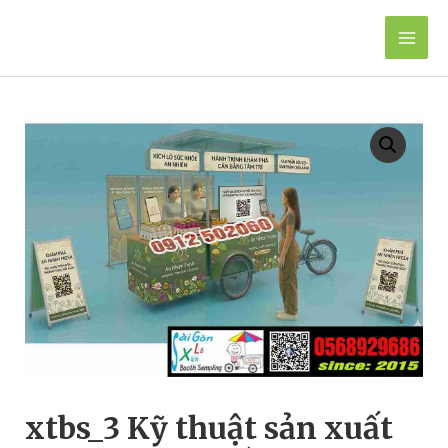
Skip
to
Mai
content
Men
xtbs_3 Kỹ thuật sản xuất