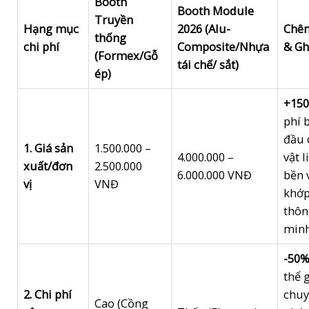
Booth
Booth Module
Truyền
Hạng mục
2026 (Alu-
Chên
thống
chi phí
Composite/Nhựa
& Gh
(Formex/Gỗ
tái chế/ sắt)
ép)
+15
phí 
đầu 
1. Giá sản
1.500.000 –
4.000.000 –
vật l
xuất/đơn
2.500.000
6.000.000 VNĐ
bền 
vị
VNĐ
khớp
thô
minh
-50
thể 
2. Chi phí
chu
Cao (Cồng