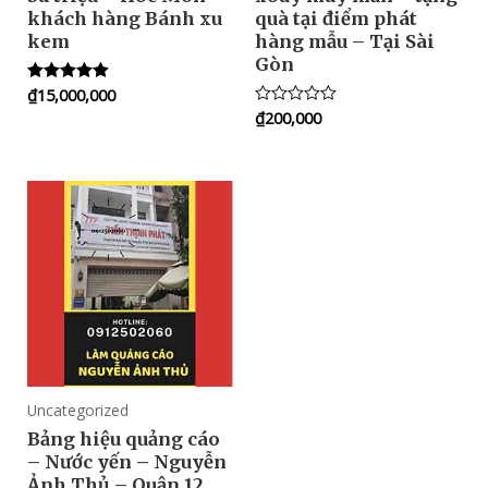
khách hàng Bánh xu
quà tại điểm phát
kem
hàng mẫu – Tại Sài
Gòn
₫
15,000,000
Rated
5.00
₫
200,000
Rated
out of 5
0
out
of
5
Uncategorized
Bảng hiệu quảng cáo
– Nước yến – Nguyễn
Ảnh Thủ – Quận 12