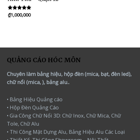
₫
1,000,000
Rated
5.00
out of 5
QUẢNG CÁO HÓC MÔN
Chuyên làm bảng hiệu, hộp đèn (mica, bạt, đèn led),
chữ nổi (mica, ), bảng alu..
• Bảng Hiệu Quảng cáo
• Hộp Đèn Quảng Cáo
• Gia Công Chữ Nổi 3D: Chữ Inox, Chữ Mica, Chữ
Tole, Chữ Alu
• Thi Công Mặt Dựng Alu, Bảng Hiệu Alu Các Loại
• Thiết Kế, Thi Công Showroom – Nội Thất