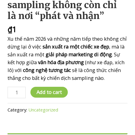
sampling không còn chỉ
là nơi “phát và nhận”
₫
1
Xu thế năm 2026 và những năm tiếp theo không chỉ
dừng lại ở việc
sản xuất ra một chiếc xe đẹp
, mà là
sản xuất ra một
giải pháp marketing di động
. Sự
kết hợp giữa
văn hóa địa phương
(như xe đạp, xích
lô) với
công nghệ tương tác
sẽ là công thức chiến
thắng cho bất kỳ chiến dịch sampling nào.
xtbs_Năm
Add to cart
2026
booth
Category:
Uncategorized
sampling
không
còn