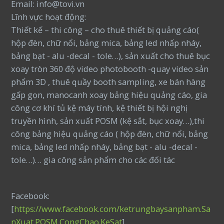
Email: info@tovi.vn
Lĩnh vực hoạt động:
Thiết kế – thi công – cho thuê thiết bị quảng cáo(
hộp đèn, chữ nổi, bảng mica, bảng led nhấp nháy,
bảng bạt - alu -decal - tole…), sản xuất cho thuê bục
xoay tròn 360 độ video photobooth -quay video sản
phẩm 3D , thuê quầy booth sampling, xe bán hàng
gấp gọn, manocanh xoay bảng hiệu quảng cáo, gia
công cơ khí tủ kệ máy tính, kệ thiết bị hội nghị
truyền hình, sản xuất POSM (kệ sắt, bục xoay…),thi
công bảng hiệu quảng cáo ( hộp đèn, chữ nổi, bảng
mica, bảng led nhấp nháy, bảng bạt - alu -decal -
tole…)… gia công sản phẩm cho các đối tác
Facebook:
[
https://www.facebook.com/ketrungbaysanpham.Sa
nXuat.POSM.CongChao.KeSat
]