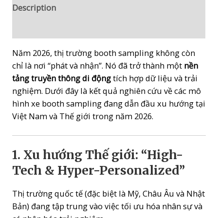
chỉ
Description
là
Reviews (0)
nơi
"phát
Năm 2026, thị trường booth sampling không còn
và
chỉ là nơi “phát và nhận”. Nó đã trở thành một
nền
nhận"
tảng truyền thông di động
tích hợp dữ liệu và trải
quantity
nghiệm. Dưới đây là kết quả nghiên cứu về các mô
hình xe booth sampling đang dẫn đầu xu hướng tại
Việt Nam và Thế giới trong năm 2026.
1. Xu hướng Thế giới: “High-
Tech & Hyper-Personalized”
Thị trường quốc tế (đặc biệt là Mỹ, Châu Âu và Nhật
Bản) đang tập trung vào việc tối ưu hóa nhân sự và