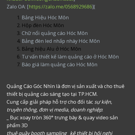
Zalo OA: [
https://zalo.me/0568929686
](
Bảng Hiệu Hóc Môn
Hộp đèn Hóc Môn
Chữ nổi quảng cáo Hóc Môn
Bảng đèn led nhấp nháy Hóc Môn
Bảng hiệu Alu ở Hóc Môn
Tư vấn thiết kế làm quảng cáo ở Hóc Môn
Báo giá làm quảng cáo Hóc Môn
Quảng Cáo Góc Nhìn là đơn vị sản xuất và cho thuê
thiết bị quảng cáo sáng tạo tại TP.HCM.
Cung cấp giải pháp hỗ trợ cho đối tác
sự kiện,
truyền thông, đơn vị media, doanh nghiệp
:
_ Bục xoay tròn 360° trưng bày & quay video sản
phẩm 3D
thuê quầy booth sampling _kệ thiết bị hội nghị