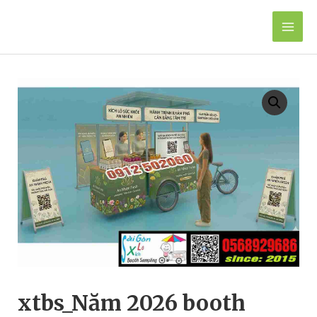
Skip
to
Mai
content
Men
xtbs_Năm 2026 booth