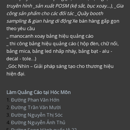
truyền hình _sản xuất POSM (kệ sắt, bục xoay…), _Gia
công sản phẩm cho các đối tác _Quầy booth
sampling & gian hàng di động
Xe bán hàng gấp gọn
theo yêu cầu
_ manocanh xoay bảng hiệu quảng cáo
_ thi công bảng hiệu quảng cáo ( hộp đèn, chữ nổi,
bảng mica, bảng led nhấp nháy, bảng bạt - alu -
decal - tole…)
_Góc Nhìn – Giải pháp sáng tạo cho thương hiệu
hiện đại.
Làm Quảng Cáo tại Hóc Môn
1.
Đường Phan Văn Hớn
2.
Đường Trần Văn Mười
3.
Đường Nguyễn Thị Sóc
4.
Đường Nguyễn Ảnh Thủ
5.
Đường Song Hành quốc lộ 22