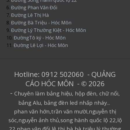
6.
Đường Phan Văn Đối
7.
Đường Lê Thị Hà
8.
Đường Bà Triệu - Hóc Môn
9.
Đường Lý Thường Kiệt - Hóc Môn
10.
ĐườngTô ký - Hóc Môn
11.
Đường Lê Lợi - Hóc Môn
Hotline: 0912 502060 - QUẢNG
CÁO HÓC MÔN - © 2026
-
Chuyên làm bảng hiệu, hộp đèn, chữ nổi,
bảng Alu, bảng đèn led nhấp nháy...
phan văn hớn,trần văn mười,nguyễn thị
sóc,nguyễn ảnh thủ,song hành quốc lộ 22,lộ
22,phan văn đối,lê thị hà,bà triệu,lý thường