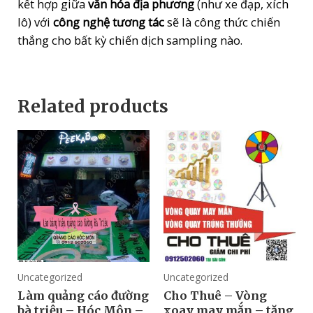
kết hợp giữa
văn hóa địa phương
(như xe đạp, xích
lô) với
công nghệ tương tác
sẽ là công thức chiến
thắng cho bất kỳ chiến dịch sampling nào.
Related products
Uncategorized
Uncategorized
Làm quảng cáo đường
Cho Thuê – Vòng
bà triệu – Hóc Môn –
xoay may mắn – tặng