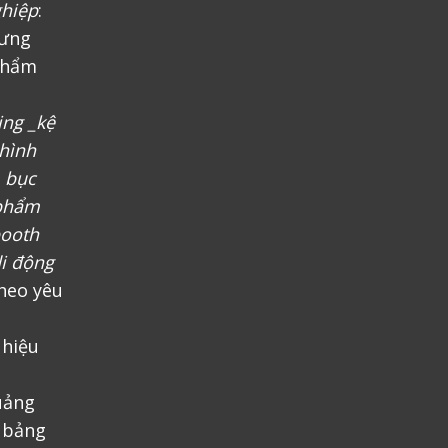
ghiệp
:
rưng
phẩm
ing _kệ
 hình
, bục
 phẩm
booth
i động
heo yêu
 hiệu
uảng
, bảng