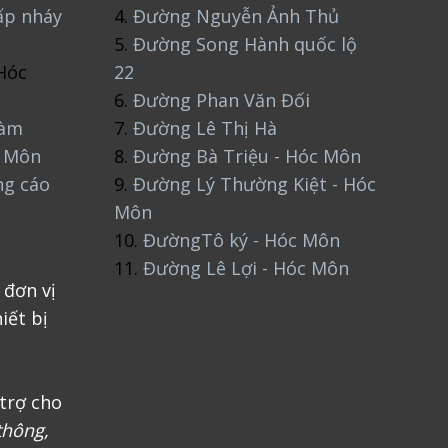
ấp nháy
4.
Đường Nguyễn Ảnh Thủ
5.
Đường Song Hành quốc lộ
Hóc
22
6.
Đường Phan Văn Đối
làm
7.
Đường Lê Thị Hà
c Môn
8.
Đường Bà Triệu - Hóc Môn
ng cáo
9.
Đường Lý Thường Kiệt - Hóc
Môn
10.
ĐườngTô ký - Hóc Môn
11.
Đường Lê Lợi - Hóc Môn
 đơn vị
iết bị
trợ cho
thông,