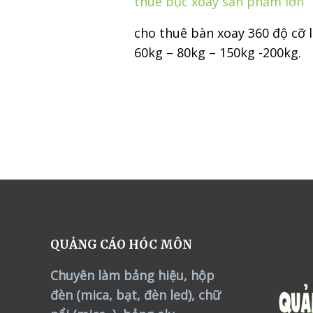
thuê bục xoay sản phẩm lớn
cho thuê bàn xoay 360 độ cỡ l
60kg – 80kg – 150kg -200kg.
QUẢNG CÁO HÓC MÔN
Chuyên làm bảng hiệu, hộp
đèn (mica, bạt, đèn led), chữ