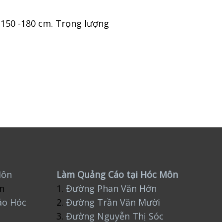
 -150 -180 cm. Trọng lượng
Môn
Làm Quảng Cáo tại Hóc Môn
n
1.
Đường Phan Văn Hớn
áo Hóc
2.
Đường Trần Văn Mười
3.
Đường Nguyễn Thị Sóc