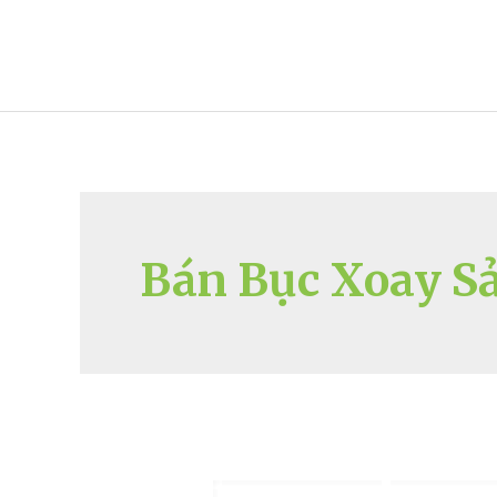
Skip
to
content
Bán Bục Xoay S