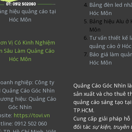
Bảng đèn led nh
ng hiệu quảng cáo tại
Hóc Môn
Hóc Môn
Bảng hiệu Alu ở 
Môn
Tư vấn thiết kế 
ơn Vị Có Kinh Nghiệm
quảng cáo ở Hó
n Sâu Làm Quảng Cáo
Báo giá làm quả
Hóc Môn
Hóc Môn
oanh nghiệp: Công ty
Quảng Cáo Góc Nhìn là
 Quảng Cáo Góc Nhìn
sản xuất và cho thuê th
hương hiệu: Quảng Cáo
quảng cáo sáng tạo tại
Góc Nhìn
TP.HCM.
site:
https://tovi.vn
Cung cấp giải pháp hỗ 
tline: 0912 502 060
đối tác
sự kiện, truyền 
ỉ: TP. Hồ Chí Minh, Việt