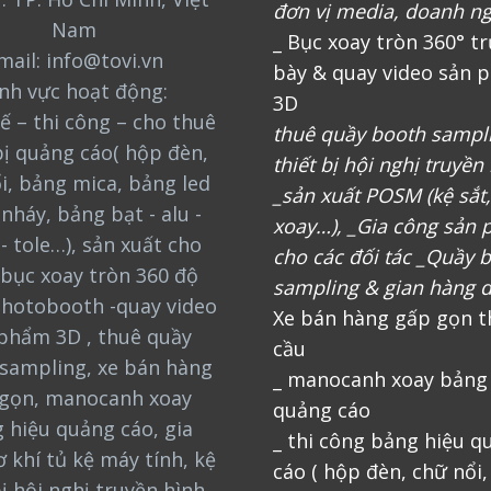
đơn vị media, doanh n
Nam
_ Bục xoay tròn 360° t
mail: info@tovi.vn
bày & quay video sản 
ĩnh vực hoạt động:
3D
ế – thi công – cho thuê
thuê quầy booth sampl
bị quảng cáo( hộp đèn,
thiết bị hội nghị truyền
i, bảng mica, bảng led
_sản xuất POSM (kệ sắt
nháy, bảng bạt - alu -
xoay…), _Gia công sản
 - tole…), sản xuất cho
cho các đối tác _Quầy 
bục xoay tròn 360 độ
sampling & gian hàng d
photobooth -quay video
Xe bán hàng gấp gọn t
phẩm 3D , thuê quầy
cầu
sampling, xe bán hàng
_ manocanh xoay bảng
gọn, manocanh xoay
quảng cáo
 hiệu quảng cáo, gia
_ thi công bảng hiệu q
 khí tủ kệ máy tính, kệ
cáo ( hộp đèn, chữ nổi
bị hội nghị truyền hình,