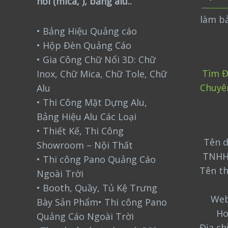
nổi (mica, ), bảng alu..
làm bả
• Bảng Hiệu Quảng cáo
• Hộp Đèn Quảng Cáo
• Gia Công Chữ Nổi 3D: Chữ
Tìm Đ
Inox, Chữ Mica, Chữ Tole, Chữ
Chuyê
Alu
• Thi Công Mặt Dựng Alu,
Bảng Hiệu Alu Các Loại
• Thiết Kế, Thi Công
Tên d
Showroom – Nội Thất
TNHH
• Thi công Pano Quảng Cáo
Tên t
Ngoài Trời
• Booth, Quầy, Tủ Kệ Trưng
Web
Bày Sản Phẩm• Thi công Pano
Ho
Quảng Cáo Ngoài Trời
Địa ch