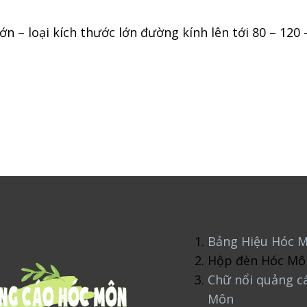
ớn – loại kích thước lớn đường kính lên tới 80 – 120
Bảng Hiệu Hóc 
Hộp đèn Hóc Mô
Chữ nổi quảng c
Môn