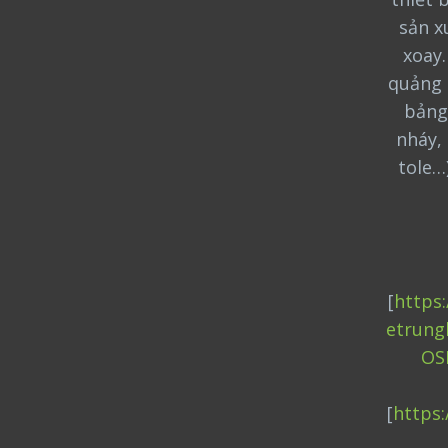
sản x
xoay
quảng 
bảng
nháy, 
tole…
[
https
etrung
OS
[
https