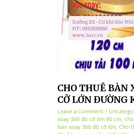
CHO THUÊ BÀN 
CỠ LỚN ĐƯỜNG K
Leave a Comment
/
Uncatego
xoay 360 độ cỡ lớn 80 cm
,
cho
bàn xoay 360 độ cỡ lớn
,
Cho t