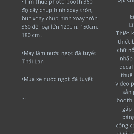
•Tìm thuê photo booth 360
độ cây chụp hình xoay tròn,
E
buc xoay chụp hình xoay tròn
L
360 độ loại lớn 120cm, 150cm,
Thiết k
180 cm .
thiết 
chữ nổ
•Máy làm nước ngọt đá tuyết
nhấp 
Thái Lan
decal
thuê 
•Mua xe nước ngọt đá tuyết
video 
sản 
…
booth 
gấp 
bảng
công cơ
thiết 