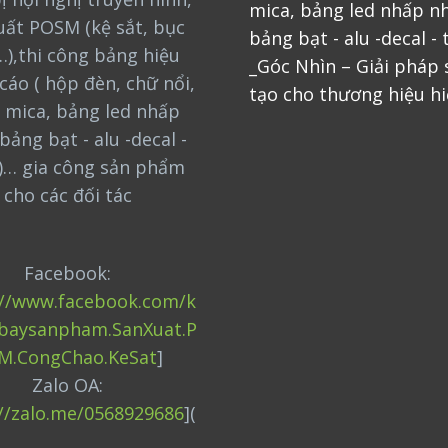
mica, bảng led nhấp nh
uất POSM (kệ sắt, bục
bảng bạt - alu -decal - 
…),thi công bảng hiệu
_Góc Nhìn – Giải pháp
cáo ( hộp đèn, chữ nổi,
tạo cho thương hiệu hi
 mica, bảng led nhấp
bảng bạt - alu -decal -
)… gia công sản phẩm
cho các đối tác
Facebook:
://www.facebook.com/k
baysanpham.SanXuat.P
M.CongChao.KeSat
]
Zalo OA:
://zalo.me/0568929686
](