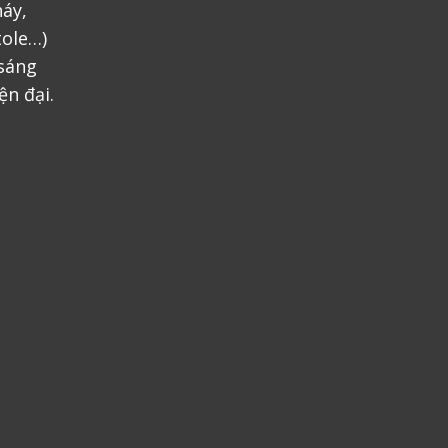
áy,
tole…)
 sáng
ện đại.