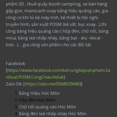
phẩm 3D , thuê quầy booth sampling, xe bán hàng
gấp gọn, manocanh xoay bảng hiệu quảng cáo, gia
công cơ khí tủ kệ máy tính, kệ thiết bị hội nghị
truyền hình, sản xuất POSM (kệ sắt, bục xoay…),thi
công bảng hiệu quảng cáo ( hộp đèn, chữ nổi, bảng
mica, bảng led nhấp nháy, bảng bạt - alu -decal -
tole…)… gia công sản phẩm cho các đối tác
Facebook:
[
https://www.facebook.com/ketrungbaysanpham.Sa
nXuat.POSM.CongChao.KeSat
]
Zalo OA: [
https://zalo.me/0568929686
](
Bảng Hiệu Hóc Môn
Hộp đèn Hóc Môn
Chữ nổi quảng cáo Hóc Môn
Bảng đèn led nhấp nháy Hóc Môn