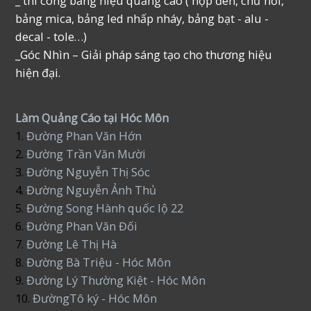
_ thi công bảng hiệu quảng cáo ( hộp đèn, chữ nổi,
bảng mica, bảng led nhấp nháy, bảng bạt - alu -
decal - tole…)
_Góc Nhìn – Giải pháp sáng tạo cho thương hiệu
hiện đại.
Làm Quảng Cáo tại Hóc Môn
1.
Đường Phan Văn Hớn
2.
Đường Trần Văn Mười
3.
Đường Nguyễn Thị Sóc
4.
Đường Nguyễn Ảnh Thủ
5.
Đường Song Hành quốc lộ 22
6.
Đường Phan Văn Đối
7.
Đường Lê Thị Hà
8.
Đường Bà Triệu - Hóc Môn
9.
Đường Lý Thường Kiệt - Hóc Môn
10.
ĐườngTô ký - Hóc Môn