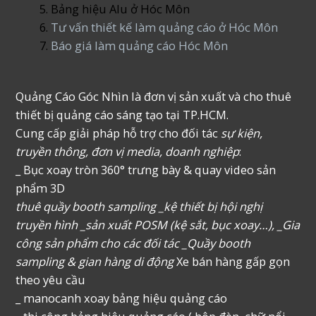
Bảng hiệu Alu ở Hóc Môn
Tư vấn thiết kế làm quảng cáo ở Hóc Môn
Báo giá làm quảng cáo Hóc Môn
Quảng Cáo Góc Nhìn là đơn vị sản xuất và cho thuê
thiết bị quảng cáo sáng tạo tại TP.HCM.
Cung cấp giải pháp hỗ trợ cho đối tác
sự kiện,
truyền thông, đơn vị media, doanh nghiệp
:
_ Bục xoay tròn 360° trưng bày & quay video sản
phẩm 3D
thuê quầy booth sampling _kệ thiết bị hội nghị
truyền hình _sản xuất POSM (kệ sắt, bục xoay…), _Gia
công sản phẩm cho các đối tác _Quầy booth
sampling & gian hàng di động
Xe bán hàng gấp gọn
theo yêu cầu
_ manocanh xoay bảng hiệu quảng cáo