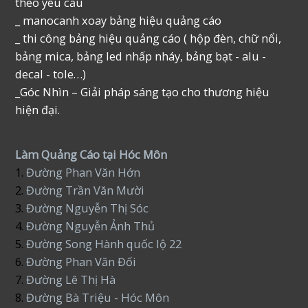
theo yêu cầu
_ manocanh xoay bảng hiệu quảng cáo
_ thi công bảng hiệu quảng cáo ( hộp đèn, chữ nổi,
bảng mica, bảng led nhấp nháy, bảng bạt - alu -
decal - tole…)
_Góc Nhìn – Giải pháp sáng tạo cho thương hiệu
hiện đại.
Làm Quảng Cáo tại Hóc Môn
1.
Đường Phan Văn Hớn
2.
Đường Trần Văn Mười
3.
Đường Nguyễn Thị Sóc
4.
Đường Nguyễn Ảnh Thủ
5.
Đường Song Hành quốc lộ 22
6.
Đường Phan Văn Đối
7.
Đường Lê Thị Hà
8.
Đường Bà Triệu - Hóc Môn