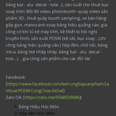
bảng bạt - alu -decal - tole…), sản xuất cho thuê bục
xoay tròn 360 độ video photobooth -quay video sản
phẩm 3D , thuê quầy booth sampling, xe bán hàng
gấp gọn, manocanh xoay bảng hiệu quảng cáo, gia
công cơ khí tủ kệ máy tính, kệ thiết bị hội nghị
truyền hình, sản xuất POSM (kệ sắt, bục xoay…),thi
công bảng hiệu quảng cáo ( hộp đèn, chữ nổi, bảng
mica, bảng led nhấp nháy, bảng bạt - alu -decal -
tole…)… gia công sản phẩm cho các đối tác
Facebook:
[
https://www.facebook.com/ketrungbaysanpham.Sa
nXuat.POSM.CongChao.KeSat
]
Zalo OA: [
https://zalo.me/0568929686
](
Bảng Hiệu Hóc Môn
Hộp đèn Hóc Môn