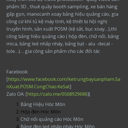
phẩm 3D , thuê quầy booth sampling, xe bán hàng
gấp gọn, manocanh xoay bảng hiệu quảng cáo, gia
công cơ khí tủ kệ máy tính, kệ thiết bị hội nghị
truyền hình, sản xuất POSM (kệ sắt, bục xoay…),thi
công bảng hiệu quảng cáo ( hộp đèn, chữ nổi, bảng
mica, bảng led nhấp nháy, bảng bạt - alu -decal -
tole…)… gia công sản phẩm cho các đối tác
Facebook:
[
https://www.facebook.com/ketrungbaysanpham.Sa
nXuat.POSM.CongChao.KeSat
]
Zalo OA: [
https://zalo.me/0568929686
](
Bảng Hiệu Hóc Môn
Hộp đèn Hóc Môn
Chữ nổi quảng cáo Hóc Môn
Bảng đèn led nhấp nháy Hóc Môn