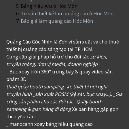
Bảng hiệu Alu ở Hóc Môn
Tư vấn thiết kế làm quảng cáo ở Hóc Môn
Báo giá làm quảng cáo Hóc Môn
Quảng Cáo Góc Nhìn là đơn vị sản xuất và cho thuê
thiết bị quảng cáo sáng tạo tại TP.HCM.
Cung cấp giải pháp hỗ trợ cho đối tác
sự kiện,
truyền thông, đơn vị media, doanh nghiệp
:
_ Bục xoay tròn 360° trưng bày & quay video sản
phẩm 3D
thuê quầy booth sampling _kệ thiết bị hội nghị
truyền hình _sản xuất POSM (kệ sắt, bục xoay…), _Gia
công sản phẩm cho các đối tác _Quầy booth
sampling & gian hàng di động
Xe bán hàng gấp gọn
theo yêu cầu
_ manocanh xoay bảng hiệu quảng cáo