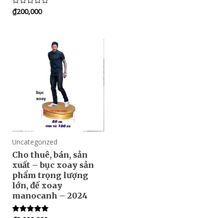
out
₫
200,000
Rated
of
0
5
out
of
5
Uncategorized
Cho thuê, bán, sản
xuất – bục xoay sản
phẩm trọng lượng
lớn, đế xoay
manocanh – 2024