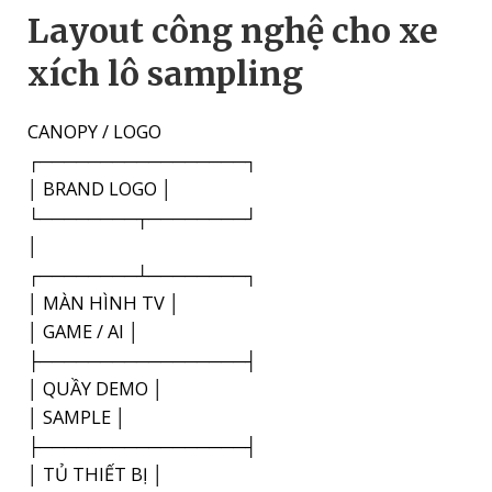
Layout công nghệ cho xe
xích lô sampling
CANOPY / LOGO
┌─────────────────┐
│ BRAND LOGO │
└────────┬────────┘
│
┌────────┴────────┐
│ MÀN HÌNH TV │
│ GAME / AI │
├─────────────────┤
│ QUẦY DEMO │
│ SAMPLE │
├─────────────────┤
│ TỦ THIẾT BỊ │