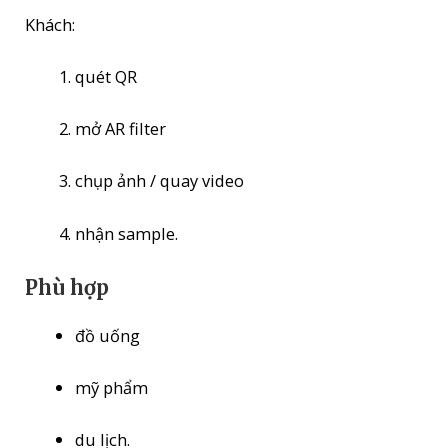
Khách:
quét QR
mở AR filter
chụp ảnh / quay video
nhận sample.
Phù hợp
đồ uống
mỹ phẩm
du lịch.