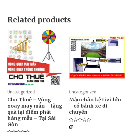
Related products
Uncategorized
Uncategorized
Cho Thuê – Vòng
Mẫu chân kệ tivi lớn
xoay may mắn – tặng
– có bánh xe di
quà tại điểm phát
chuyển
hàng mẫu – Tại Sài
Gòn
₫
1
Rated
0