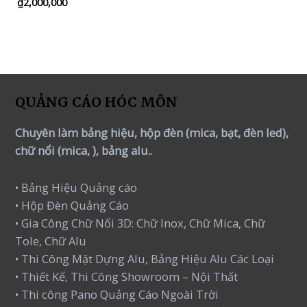
₫
2,000,000
Rated
5.00
out of 5
QUẢNG CÁO HÓC MÔN
Chuyên làm bảng hiệu, hộp đèn (mica, bạt, đèn led),
chữ nổi (mica, ), bảng alu..
• Bảng Hiệu Quảng cáo
• Hộp Đèn Quảng Cáo
• Gia Công Chữ Nổi 3D: Chữ Inox, Chữ Mica, Chữ
Tole, Chữ Alu
• Thi Công Mặt Dựng Alu, Bảng Hiệu Alu Các Loại
• Thiết Kế, Thi Công Showroom – Nội Thất
• Thi công Pano Quảng Cáo Ngoài Trời