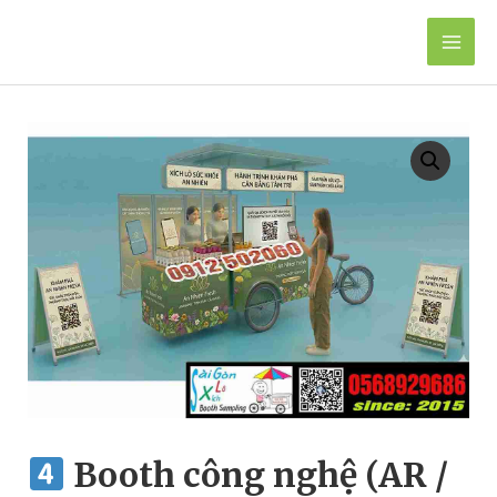
Skip
to
Mai
content
Men
Booth công nghệ (AR /