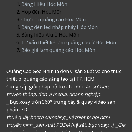
Bảng Hiệu Hóc Môn
Hộp đèn Hóc Môn
Chữ nổi quảng cáo Hóc Môn
Bảng đèn led nhấp nháy Hóc Môn
Bảng hiệu Alu ở Hóc Môn
Tư vấn thiết kế làm quảng cáo ở Hóc Môn
Báo giá làm quảng cáo Hóc Môn
Quảng Cáo Góc Nhìn là đơn vị sản xuất và cho thuê
thiết bị quảng cáo sáng tạo tại TP.HCM.
Cung cấp giải pháp hỗ trợ cho đối tác
sự kiện,
truyền thông, đơn vị media, doanh nghiệp
:
_ Bục xoay tròn 360° trưng bày & quay video sản
phẩm 3D
thuê quầy booth sampling _kệ thiết bị hội nghị
truyền hình _sản xuất POSM (kệ sắt, bục xoay…), _Gia