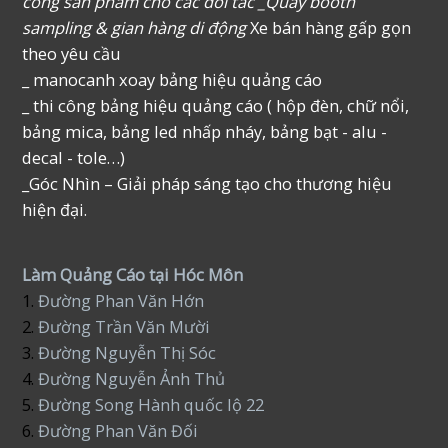
công sản phẩm cho các đối tác _Quầy booth
sampling & gian hàng di động
Xe bán hàng gấp gọn
theo yêu cầu
_ manocanh xoay bảng hiệu quảng cáo
_ thi công bảng hiệu quảng cáo ( hộp đèn, chữ nổi,
bảng mica, bảng led nhấp nháy, bảng bạt - alu -
decal - tole…)
_Góc Nhìn – Giải pháp sáng tạo cho thương hiệu
hiện đại.
Làm Quảng Cáo tại Hóc Môn
1.
Đường Phan Văn Hớn
2.
Đường Trần Văn Mười
3.
Đường Nguyễn Thị Sóc
4.
Đường Nguyễn Ảnh Thủ
5.
Đường Song Hành quốc lộ 22
6.
Đường Phan Văn Đối