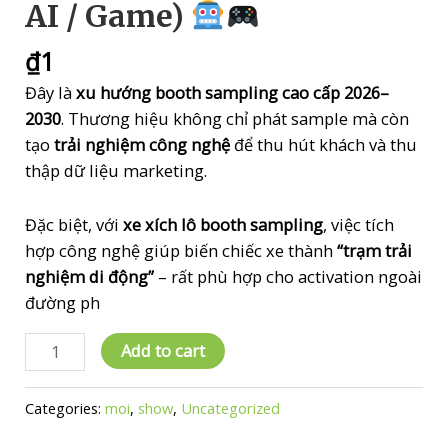
AI / Game)
₫
1
Đây là
xu hướng booth sampling cao cấp 2026–
2030
. Thương hiệu không chỉ phát sample mà còn
tạo
trải nghiệm công nghệ
để thu hút khách và thu
thập dữ liệu marketing.
Đặc biệt, với
xe xích lô booth sampling
, việc tích
hợp công nghệ giúp biến chiếc xe thành
“trạm trải
nghiệm di động”
– rất phù hợp cho activation ngoài
đường ph
Add to cart
Booth
công
Categories:
moi
,
show
,
Uncategorized
nghệ