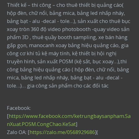
Thiết kế – thi công – cho thuê thiết bị quảng cáo(
hộp đèn, chữ nổi, bảng mica, bảng led nhấp nháy,
bảng bạt - alu -decal - tole…), sản xuất cho thuê bục
xoay tròn 360 độ video photobooth -quay video sản
phẩm 3D , thuê quầy booth sampling, xe bán hàng
gấp gọn, manocanh xoay bảng hiệu quảng cáo, gia
công cơ khí tủ kệ máy tính, kệ thiết bị hội nghị
truyền hình, sản xuất POSM (kệ sắt, bục xoay…),thi
công bảng hiệu quảng cáo ( hộp đèn, chữ nổi, bảng
mica, bảng led nhấp nháy, bảng bạt - alu -decal -
tole…)… gia công sản phẩm cho các đối tác
Facebook:
[
https://www.facebook.com/ketrungbaysanpham.Sa
nXuat.POSM.CongChao.KeSat
]
Zalo OA: [
https://zalo.me/0568929686
](