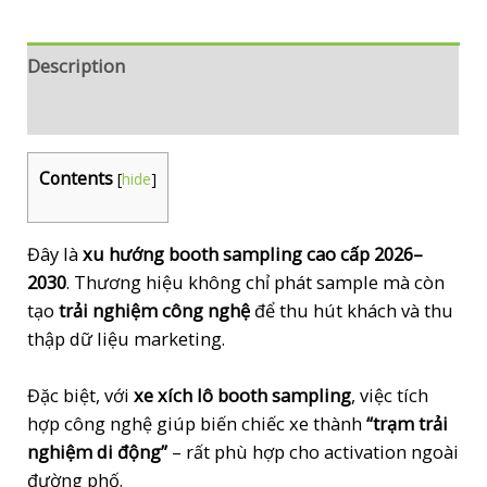
(AR
/
AI
Description
/
Reviews (0)
Game)
Contents
[
hide
]
quantity
Đây là
xu hướng booth sampling cao cấp 2026–
2030
. Thương hiệu không chỉ phát sample mà còn
tạo
trải nghiệm công nghệ
để thu hút khách và thu
thập dữ liệu marketing.
Đặc biệt, với
xe xích lô booth sampling
, việc tích
hợp công nghệ giúp biến chiếc xe thành
“trạm trải
nghiệm di động”
– rất phù hợp cho activation ngoài
đường phố.