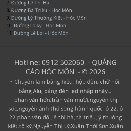
7.
Đường Lê Thị Hà
8.
Đường Bà Triệu - Hóc Môn
9.
Đường Lý Thường Kiệt - Hóc Môn
10.
ĐườngTô ký - Hóc Môn
11.
Đường Lê Lợi - Hóc Môn
Hotline: 0912 502060 - QUẢNG
CÁO HÓC MÔN - © 2026
-
Chuyên làm bảng hiệu, hộp đèn, chữ nổi,
bảng Alu, bảng đèn led nhấp nháy...
phan văn hớn,trần văn mười,nguyễn thị
sóc,nguyễn ảnh thủ,song hành quốc lộ 22,lộ
22,phan văn đối,lê thị hà,bà triệu,lý thường
kiệt,tô ký,Nguyễn Thị Lý,Xuân Thới Sơn,Xuân