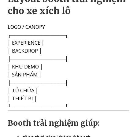
cho xe xích lô
LOGO / CANOPY
┌────────────────┐
│ EXPERIENCE │
│ BACKDROP │
├────────────────┤
│ KHU DEMO │
│ SẢN PHẨM │
├────────────────┤
│ TỦ CHỨA │
│ THIẾT BỊ │
└────────────────┘
Booth trải nghiệm giúp: