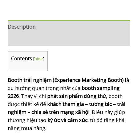
trải
nghiệm
(experience
marketing)
Description
quantity
Reviews (0)
Contents
[
hide
]
Booth trải nghiệm (Experience Marketing Booth)
là
xu hướng quan trọng nhất của
booth sampling
2026
. Thay vì chỉ
phát sản phẩm dùng thử
, booth
được thiết kế để
khách tham gia – tương tác – trải
nghiệm – chia sẻ trên mạng xã hội
. Điều này giúp
thương hiệu tạo
ký ức và cảm xúc
, từ đó tăng khả
năng mua hàng.