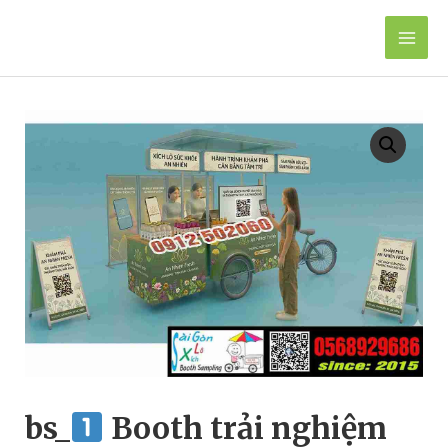
Skip
to
Mai
content
Men
bs_
Booth trải nghiệm