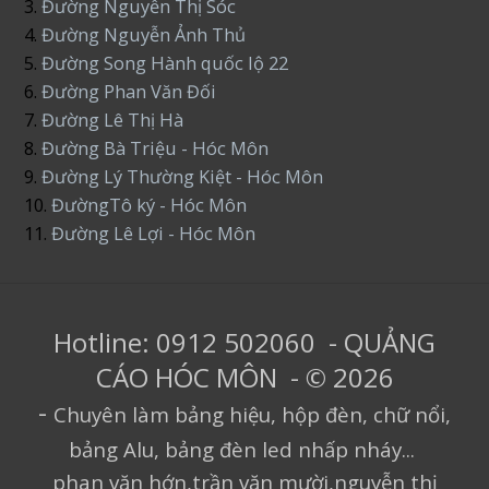
3.
Đường Nguyễn Thị Sóc
4.
Đường Nguyễn Ảnh Thủ
5.
Đường Song Hành quốc lộ 22
6.
Đường Phan Văn Đối
7.
Đường Lê Thị Hà
8.
Đường Bà Triệu - Hóc Môn
9.
Đường Lý Thường Kiệt - Hóc Môn
10.
ĐườngTô ký - Hóc Môn
11.
Đường Lê Lợi - Hóc Môn
Hotline: 0912 502060 - QUẢNG
CÁO HÓC MÔN - © 2026
-
Chuyên làm bảng hiệu, hộp đèn, chữ nổi,
bảng Alu, bảng đèn led nhấp nháy...
phan văn hớn,trần văn mười,nguyễn thị