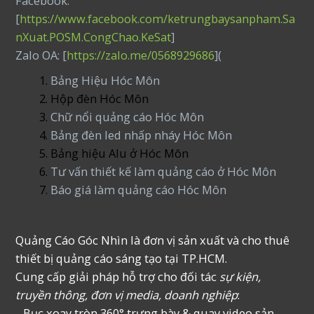
Facebook:
[
https://www.facebook.com/ketrungbaysanpham.Sa
nXuat.POSM.CongChao.KeSat
]
Zalo OA: [
https://zalo.me/0568929686
](
Bảng Hiệu Hóc Môn
Hộp đèn Hóc Môn
Chữ nổi quảng cáo Hóc Môn
Bảng đèn led nhấp nháy Hóc Môn
Bảng hiệu Alu ở Hóc Môn
Tư vấn thiết kế làm quảng cáo ở Hóc Môn
Báo giá làm quảng cáo Hóc Môn
Quảng Cáo Góc Nhìn là đơn vị sản xuất và cho thuê
thiết bị quảng cáo sáng tạo tại TP.HCM.
Cung cấp giải pháp hỗ trợ cho đối tác
sự kiện,
truyền thông, đơn vị media, doanh nghiệp
:
_ Bục xoay tròn 360° trưng bày & quay video sản