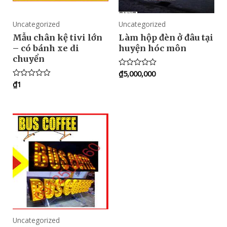
Uncategorized
Uncategorized
Mẫu chân kệ tivi lớn
Làm hộp đèn ở đâu tại
– có bánh xe di
huyện hóc môn
chuyển
₫
5,000,000
Rated
0
₫
1
Rated
out
0
of
out
5
of
5
Uncategorized