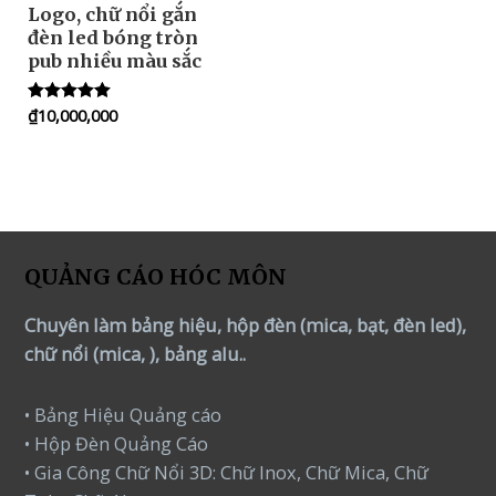
Logo, chữ nổi gắn
đèn led bóng tròn
pub nhiều màu sắc
₫
10,000,000
Rated
5.00
out of 5
QUẢNG CÁO HÓC MÔN
Chuyên làm bảng hiệu, hộp đèn (mica, bạt, đèn led),
chữ nổi (mica, ), bảng alu..
• Bảng Hiệu Quảng cáo
• Hộp Đèn Quảng Cáo
• Gia Công Chữ Nổi 3D: Chữ Inox, Chữ Mica, Chữ