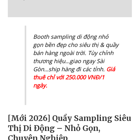
Động
Reviews (0)
–
Nhỏ
Gọn,
Chuyên
Booth sampling di động nhỏ
Nghiệp
gọn bền đẹp cho siêu thị & quầy
(GIÁ
bán hàng ngoài trời. Tùy chỉnh
THUÊ)
thương hiệu…giao ngay Sài
quantity
Gòn…ship hàng đi các tỉnh.
Giá
thuê chỉ với 250.000 VNĐ/1
ngày.
[Mới 2026] Quầy Sampling Siêu
Thị Di Động – Nhỏ Gọn,
Chuyên Nghiệp