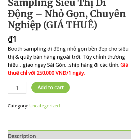
Sampling Siêu Thị Di
Động – Nhỏ Gọn, Chuyên
Nghiệp (GIÁ THUÊ)
₫
1
Booth sampling di động nhỏ gọn bền đẹp cho siêu
thị & quầy bán hàng ngoài trời. Tùy chỉnh thương
hiệu…giao ngay Sài Gòn…ship hàng đi các tỉnh.
Giá
thuê chỉ với 250.000 VNĐ/1 ngày.
[Mới
Add to cart
2026]
Quầy
Category:
Uncategorized
Sampling
Siêu
Thị
Di
Description