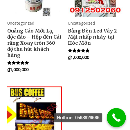
Uncategorized
Uncategorized
Quảng Cáo Mới Lạ,
Bảng Đèn Led Vẫy 2
độc đáo – Hộp đèn Cái
Mặt nhấp nháy-tại
răng Xoay tròn 360
Hóc Môn
độ thu hút khách
hàng
₫
1,000,000
Rated
5.00
out of 5
₫
1,000,000
Rated
5.00
out of 5
Hotline: 0568929686