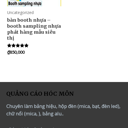
Uncategorized
bàn booth nhựa –
booth sampling nhựa
phát hàng mẫu siêu
thị
₫
850,000
Rated
5.00
out of 5
QUẢNG CÁO HÓC MÔN
Chuyên làm bảng hiệu, hộp đèn (mica, bạt, đèn led),
chữ nổi (mica, ), bảng alu..