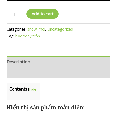
Tại
Add to cart
sao
lại
Categories:
show
,
moi
,
Uncategorized
phải
Tag:
bục xoay tròn
sử
dụng
bục
xoay
Description
tròn
Reviews (0)
360
độ
để
Contents
[
hide
]
trưng
bày
sản
Hiển thị sản phẩm toàn diện:
phẩm