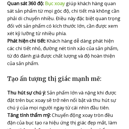
Quan sát 360 độ:
Bục xoay
giúp khách hàng quan
loại
sát sản phẩm từ mọi góc độ, chi tiết mà không cần
lớn
phải di chuyển nhiều. Điều này đặc biệt quan trọng
và
đối với sản phẩm có kích thước lớn, cần được xem
nặng
xét kỹ lưỡng từ nhiều phía.
quantity
Phát hiện chi tiết:
Khách hàng dễ dàng phát hiện
các chi tiết nhỏ, đường nét tinh xảo của sản phẩm,
từ đó đánh giá được chất lượng và độ hoàn thiện
của sản phẩm.
Tạo ấn tượng thị giác mạnh mẽ:
Thu hút sự chú ý:
Sản phẩm lớn và nặng khi được
đặt trên bục xoay sẽ trở nên nổi bật và thu hút sự
chú ý của mọi người ngay từ cái nhìn đầu tiên.
Tăng tính thẩm mỹ:
Chuyển động xoay tròn đều
đặn của bục tạo ra hiệu ứng thị giác đẹp mắt, làm