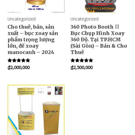
Uncategorized
Uncategorized
Cho thuê, bán, sản
360 Photo Booth ||
xuất – bục xoay sản
Bục Chụp Hình Xoay
phẩm trọng lượng
360 Độ. Tại TP.HCM
lớn, đế xoay
(Sài Gòn) – Bán & Cho
manocanh – 2024
Thuê
₫
2,000,000
₫
2,500,000
Rated
Rated
5.00
5.00
out of 5
out of 5