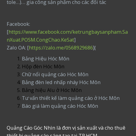
tole…)… gia công sản phẩm cho các đối tác
Facebook:
[
https://www.facebook.com/ketrungbaysanpham.Sa
nXuat.POSM.CongChao.KeSat
]
Zalo OA: [
https://zalo.me/0568929686
](
Bảng Hiệu Hóc Môn
Hộp đèn Hóc Môn
Chữ nổi quảng cáo Hóc Môn
Bảng đèn led nhấp nháy Hóc Môn
Bảng hiệu Alu ở Hóc Môn
Tư vấn thiết kế làm quảng cáo ở Hóc Môn
Báo giá làm quảng cáo Hóc Môn
Quảng Cáo Góc Nhìn là đơn vị sản xuất và cho thuê
thiết bị quảng cáo sáng tạo tại TP.HCM.