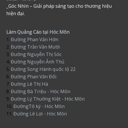
_Góc Nhìn – Giải pháp sáng tạo cho thương hiệu
hiện đại.
Làm Quảng Cáo tại Hóc Môn
1.
Đường Phan Văn Hớn
2.
Đường Trần Văn Mười
3.
Đường Nguyễn Thị Sóc
4.
Đường Nguyễn Ảnh Thủ
5.
Đường Song Hành quốc lộ 22
6.
Đường Phan Văn Đối
7.
Đường Lê Thị Hà
8.
Đường Bà Triệu - Hóc Môn
9.
Đường Lý Thường Kiệt - Hóc Môn
10.
ĐườngTô ký - Hóc Môn
11.
Đường Lê Lợi - Hóc Môn