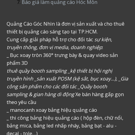
Báo giá làm quảng cáo Hóc Môn
Quảng Cáo Góc Nhìn là đơn vị sản xuất và cho thuê
thiết bị quảng cáo sáng tạo tại TP.HCM.
Cung cấp giải pháp hỗ trợ cho đối tác
sự kiện,
truyền thông, đơn vị media, doanh nghiệp
:
_ Bục xoay tròn 360° trưng bày & quay video sản
phẩm 3D
thuê quầy booth sampling _kệ thiết bị hội nghị
truyền hình _sản xuất POSM (kệ sắt, bục xoay…), _Gia
công sản phẩm cho các đối tác _Quầy booth
sampling & gian hàng di động
Xe bán hàng gấp gọn
theo yêu cầu
_ manocanh xoay bảng hiệu quảng cáo
_ thi công bảng hiệu quảng cáo ( hộp đèn, chữ nổi,
bảng mica, bảng led nhấp nháy, bảng bạt - alu -
decal - tole…)