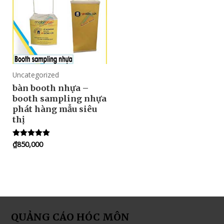
Uncategorized
bàn booth nhựa –
booth sampling nhựa
phát hàng mẫu siêu
thị
₫
850,000
Rated
5.00
out of 5
QUẢNG CÁO HÓC MÔN