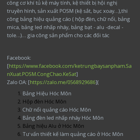
công cơ khí tủ kệ máy tính, kệ thiết bị hội nghị
truyền hình, sản xuất POSM (kệ sắt, bục xoay…),thi
công bảng hiệu quảng cáo ( hộp đèn, chữ nổi, bảng
mica, bảng led nhấp nháy, bảng bạt - alu -decal -
tole…)… gia công sản phẩm cho các đối tác
Facebook:
[
https://www.facebook.com/ketrungbaysanpham.Sa
nXuat.POSM.CongChao.KeSat
]
Zalo OA: [
https://zalo.me/0568929686
](
Bảng Hiệu Hóc Môn
Hộp đèn Hóc Môn
Chữ nổi quảng cáo Hóc Môn
Bảng đèn led nhấp nháy Hóc Môn
Bảng hiệu Alu ở Hóc Môn
Tư vấn thiết kế làm quảng cáo ở Hóc Môn