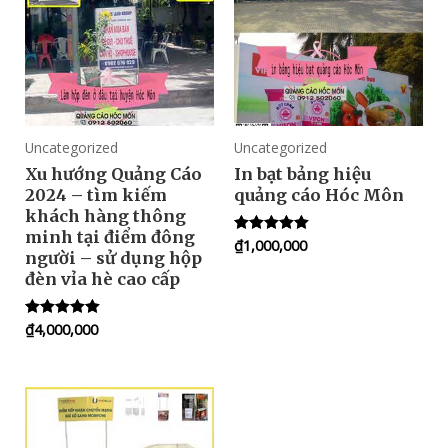
Uncategorized
Uncategorized
Xu hướng Quảng Cáo
In bạt bảng hiệu
2024 – tìm kiếm
quảng cáo Hóc Môn
khách hàng thông
minh tại điểm đông
₫
1,000,000
Rated
người – sử dụng hộp
5.00
out of 5
đèn vỉa hè cao cấp
₫
4,000,000
Rated
5.00
out of 5