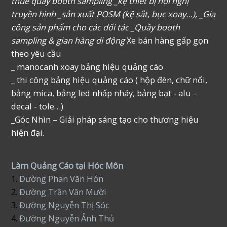
thuê quầy booth sampling _kệ thiết bị hội nghị
truyền hình _sản xuất POSM (kệ sắt, bục xoay…), _Gia
công sản phẩm cho các đối tác _Quầy booth
sampling & gian hàng di động
Xe bán hàng gấp gọn
theo yêu cầu
_ manocanh xoay bảng hiệu quảng cáo
_ thi công bảng hiệu quảng cáo ( hộp đèn, chữ nổi,
bảng mica, bảng led nhấp nháy, bảng bạt - alu -
decal - tole…)
_Góc Nhìn – Giải pháp sáng tạo cho thương hiệu
hiện đại.
Làm Quảng Cáo tại Hóc Môn
1.
Đường Phan Văn Hớn
2.
Đường Trần Văn Mười
3.
Đường Nguyễn Thị Sóc
4.
Đường Nguyễn Ảnh Thủ