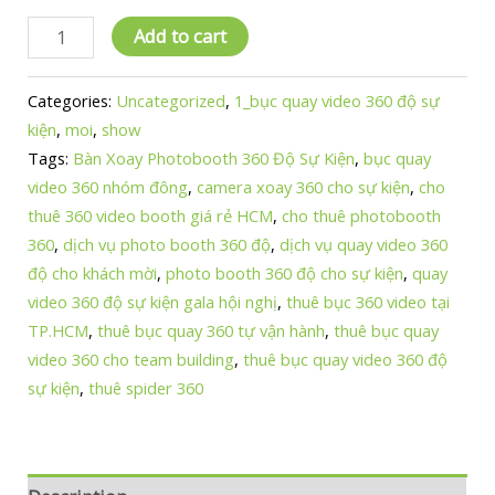
Thuê
Add to cart
bục
quay
Categories:
Uncategorized
,
1_bục quay video 360 độ sự
video
kiện
,
moi
,
show
360
Tags:
Bàn Xoay Photobooth 360 Độ Sự Kiện
,
bục quay
độ
video 360 nhóm đông
,
camera xoay 360 cho sự kiện
,
cho
sự
thuê 360 video booth giá rẻ HCM
,
cho thuê photobooth
kiện
360
,
dịch vụ photo booth 360 độ
,
dịch vụ quay video 360
|
độ cho khách mời
,
photo booth 360 độ cho sự kiện
,
quay
Quay
video 360 độ sự kiện gala hội nghị
,
thuê bục 360 video tại
nhóm
TP.HCM
,
thuê bục quay 360 tự vận hành
,
thuê bục quay
đông
video 360 cho team building
,
thuê bục quay video 360 độ
TP.HCM
sự kiện
,
thuê spider 360
quantity