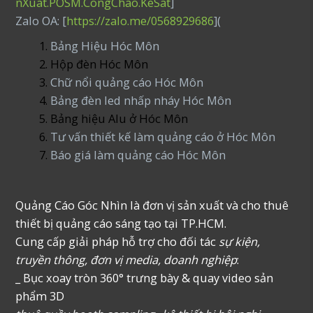
nXuat.POSM.CongChao.KeSat
]
Zalo OA: [
https://zalo.me/0568929686
](
Bảng Hiệu Hóc Môn
Hộp đèn Hóc Môn
Chữ nổi quảng cáo Hóc Môn
Bảng đèn led nhấp nháy Hóc Môn
Bảng hiệu Alu ở Hóc Môn
Tư vấn thiết kế làm quảng cáo ở Hóc Môn
Báo giá làm quảng cáo Hóc Môn
Quảng Cáo Góc Nhìn là đơn vị sản xuất và cho thuê
thiết bị quảng cáo sáng tạo tại TP.HCM.
Cung cấp giải pháp hỗ trợ cho đối tác
sự kiện,
truyền thông, đơn vị media, doanh nghiệp
:
_ Bục xoay tròn 360° trưng bày & quay video sản
phẩm 3D