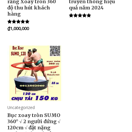
răng Xoay tròn 360
truyền thông hiệu
độ thu hút khách
quả năm 2024
hàng
Rated
5.00
₫
1,000,000
Rated
out of 5
5.00
out of 5
Uncategorized
Bục xoay tròn SUMO
360° √ 2 người đứng √
120cm √ đặt nặng