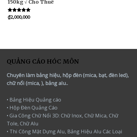
150kg √ Cho Thuê
₫
2,000,000
Rated
5.00
out of 5
QUẢNG CÁO HÓC MÔN
Chuyên làm bảng hiệu, hộp đèn (mica, bạt, đèn led),
chữ nổi (mica, ), bảng alu..
• Bảng Hiệu Quảng cáo
• Hộp Đèn Quảng Cáo
• Gia Công Chữ Nổi 3D: Chữ Inox, Chữ Mica, Chữ
Tole, Chữ Alu
• Thi Công Mặt Dựng Alu, Bảng Hiệu Alu Các Loại