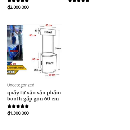
₫
2,000,000
Rated
Rated
5.00
5.00
out of 5
out of 5
Uncategorized
quầy tư vấn sản phẩm
booth gấp gọn 60 cm
₫
1,300,000
Rated
5.00
out of 5