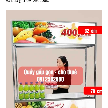
và báo giá:
0912502060
.