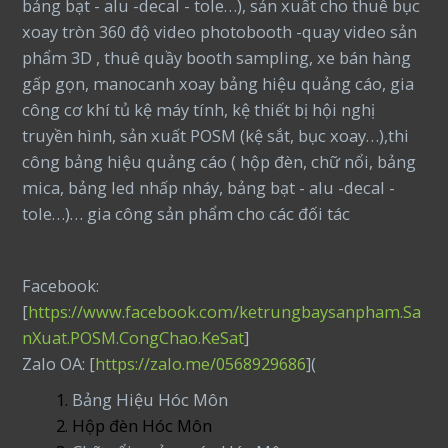
bảng bạt - alu -decal - tole…), sản xuất cho thuê bục
xoay tròn 360 độ video photobooth -quay video sản
phẩm 3D , thuê quầy booth sampling, xe bán hàng
gấp gọn, manocanh xoay bảng hiệu quảng cáo, gia
công cơ khí tủ kệ máy tính, kệ thiết bị hội nghị
truyền hình, sản xuất POSM (kệ sắt, bục xoay…),thi
công bảng hiệu quảng cáo ( hộp đèn, chữ nổi, bảng
mica, bảng led nhấp nháy, bảng bạt - alu -decal -
tole…)… gia công sản phẩm cho các đối tác
Facebook:
[
https://www.facebook.com/ketrungbaysanpham.Sa
nXuat.POSM.CongChao.KeSat
]
Zalo OA: [
https://zalo.me/0568929686
](
Bảng Hiệu Hóc Môn
Hộp đèn Hóc Môn