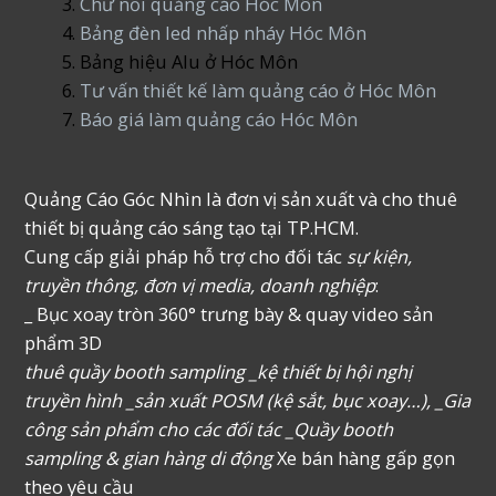
Chữ nổi quảng cáo Hóc Môn
Bảng đèn led nhấp nháy Hóc Môn
Bảng hiệu Alu ở Hóc Môn
Tư vấn thiết kế làm quảng cáo ở Hóc Môn
Báo giá làm quảng cáo Hóc Môn
Quảng Cáo Góc Nhìn là đơn vị sản xuất và cho thuê
thiết bị quảng cáo sáng tạo tại TP.HCM.
Cung cấp giải pháp hỗ trợ cho đối tác
sự kiện,
truyền thông, đơn vị media, doanh nghiệp
:
_ Bục xoay tròn 360° trưng bày & quay video sản
phẩm 3D
thuê quầy booth sampling _kệ thiết bị hội nghị
truyền hình _sản xuất POSM (kệ sắt, bục xoay…), _Gia
công sản phẩm cho các đối tác _Quầy booth
sampling & gian hàng di động
Xe bán hàng gấp gọn
theo yêu cầu